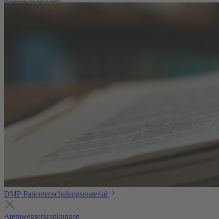
DMP-Patientenschulungsmaterial
Atemwegserkrankungen