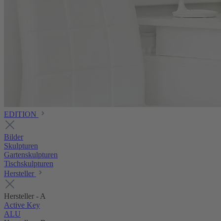
EDITION
Bilder
Skulpturen
Gartenskulpturen
Tischskulpturen
Hersteller
Hersteller - A
Active Key
ALU