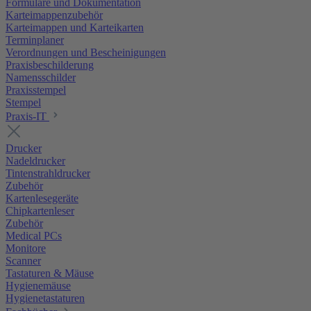
Formulare und Dokumentation
Karteimappenzubehör
Karteimappen und Karteikarten
Terminplaner
Verordnungen und Bescheinigungen
Praxisbeschilderung
Namensschilder
Praxisstempel
Stempel
Praxis-IT
Drucker
Nadeldrucker
Tintenstrahldrucker
Zubehör
Kartenlesegeräte
Chipkartenleser
Zubehör
Medical PCs
Monitore
Scanner
Tastaturen & Mäuse
Hygienemäuse
Hygienetastaturen