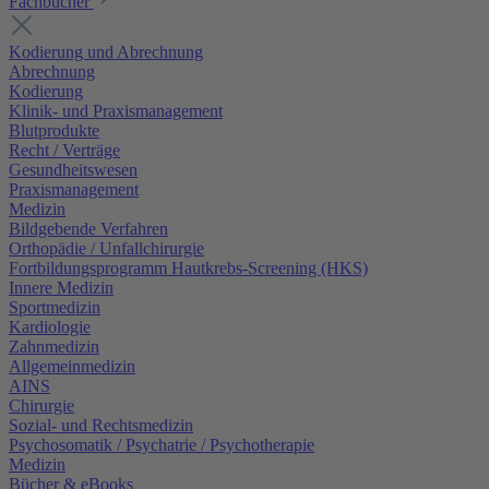
Fachbücher
Kodierung und Abrechnung
Abrechnung
Kodierung
Klinik- und Praxismanagement
Blutprodukte
Recht / Verträge
Gesundheitswesen
Praxismanagement
Medizin
Bildgebende Verfahren
Orthopädie / Unfallchirurgie
Fortbildungsprogramm Hautkrebs-Screening (HKS)
Innere Medizin
Sportmedizin
Kardiologie
Zahnmedizin
Allgemeinmedizin
AINS
Chirurgie
Sozial- und Rechtsmedizin
Psychosomatik / Psychatrie / Psychotherapie
Medizin
Bücher & eBooks