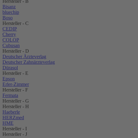
Hersteller - B
Bisanz
bluechip
Boso
Hersteller - C
CEDIP
Cherry
COLOP
Cubusan
Hersteller - D
Deutscher Ärzteverlag
Deutscher Zahnärzteverlag
Dürasol
Hersteller - E
Epson
Erler-Zimmer
Hersteller - F
Fermata
Hersteller - G
Hersteller - H
Haeberle
HERZmed
HME
Hersteller - I
Hersteller - J