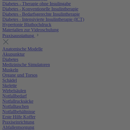
Diabetes - Therapie ohne Insulingabe
Diabetes - Konventionelle Insulintherapie
Diabetes - Bedarfsgerechte Insulintherapie
Diabetes - Intensivierte Insulintherapie (ICT)
Hypertonie Bluthochdruck
Materialien zur Videoschulung
Praxisausstattung
Anatomische Modelle
Akupunktur
Diabetes
Medizinische Simulatoren
Muskeln
Organe und Torsos
Schädel
Skelette
Wirbelsäulen
Notfallbedarf
Notfallrucksäcke
Notfalltaschen
Notfallbehältnisse
Erste Hilfe Koffer
Praxiseinrichtung
Abfallentsorgung