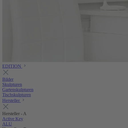
EDITION
Bilder
Skulpturen
Gartenskulpturen
Tischskulpturen
Hersteller
Hersteller - A
Active Key
ALU