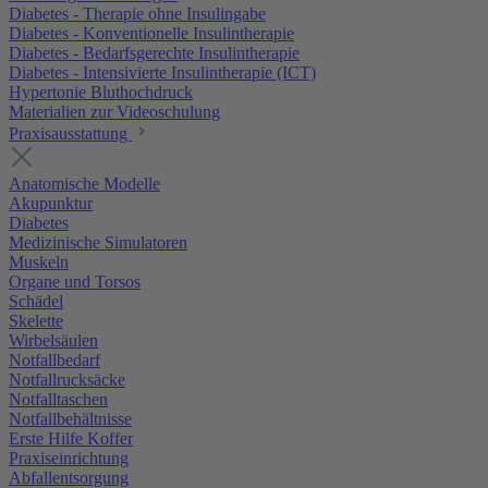
Diabetes - Therapie ohne Insulingabe
Diabetes - Konventionelle Insulintherapie
Diabetes - Bedarfsgerechte Insulintherapie
Diabetes - Intensivierte Insulintherapie (ICT)
Hypertonie Bluthochdruck
Materialien zur Videoschulung
Praxisausstattung
Anatomische Modelle
Akupunktur
Diabetes
Medizinische Simulatoren
Muskeln
Organe und Torsos
Schädel
Skelette
Wirbelsäulen
Notfallbedarf
Notfallrucksäcke
Notfalltaschen
Notfallbehältnisse
Erste Hilfe Koffer
Praxiseinrichtung
Abfallentsorgung