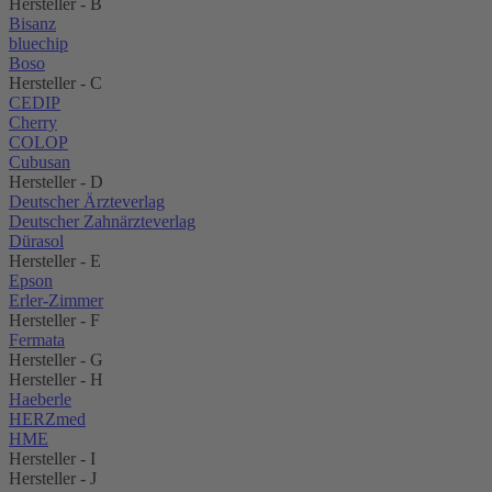
Hersteller - B
Bisanz
bluechip
Boso
Hersteller - C
CEDIP
Cherry
COLOP
Cubusan
Hersteller - D
Deutscher Ärzteverlag
Deutscher Zahnärzteverlag
Dürasol
Hersteller - E
Epson
Erler-Zimmer
Hersteller - F
Fermata
Hersteller - G
Hersteller - H
Haeberle
HERZmed
HME
Hersteller - I
Hersteller - J