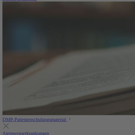
DMP-Patientenschulungsmaterial
Atemwegserkrankungen