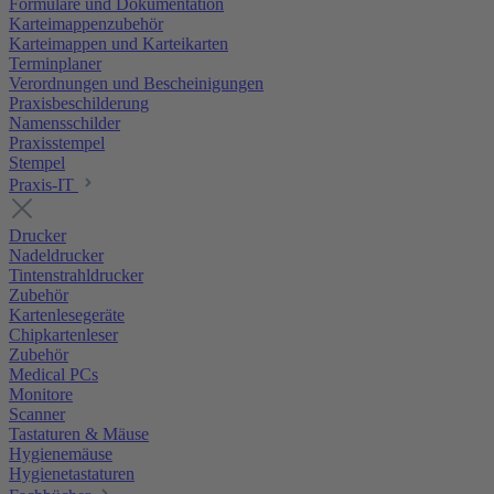
Formulare und Dokumentation
Karteimappenzubehör
Karteimappen und Karteikarten
Terminplaner
Verordnungen und Bescheinigungen
Praxisbeschilderung
Namensschilder
Praxisstempel
Stempel
Praxis-IT
Drucker
Nadeldrucker
Tintenstrahldrucker
Zubehör
Kartenlesegeräte
Chipkartenleser
Zubehör
Medical PCs
Monitore
Scanner
Tastaturen & Mäuse
Hygienemäuse
Hygienetastaturen