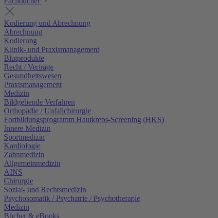
Fachbücher
Kodierung und Abrechnung
Abrechnung
Kodierung
Klinik- und Praxismanagement
Blutprodukte
Recht / Verträge
Gesundheitswesen
Praxismanagement
Medizin
Bildgebende Verfahren
Orthopädie / Unfallchirurgie
Fortbildungsprogramm Hautkrebs-Screening (HKS)
Innere Medizin
Sportmedizin
Kardiologie
Zahnmedizin
Allgemeinmedizin
AINS
Chirurgie
Sozial- und Rechtsmedizin
Psychosomatik / Psychatrie / Psychotherapie
Medizin
Bücher & eBooks