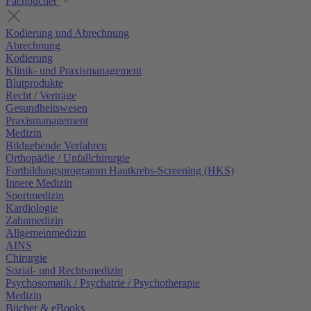
Fachbücher
Kodierung und Abrechnung
Abrechnung
Kodierung
Klinik- und Praxismanagement
Blutprodukte
Recht / Verträge
Gesundheitswesen
Praxismanagement
Medizin
Bildgebende Verfahren
Orthopädie / Unfallchirurgie
Fortbildungsprogramm Hautkrebs-Screening (HKS)
Innere Medizin
Sportmedizin
Kardiologie
Zahnmedizin
Allgemeinmedizin
AINS
Chirurgie
Sozial- und Rechtsmedizin
Psychosomatik / Psychatrie / Psychotherapie
Medizin
Bücher & eBooks