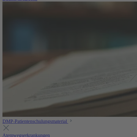
DMP-Patientenschulungsmaterial
Atemwegserkrankungen