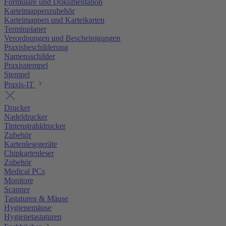
Formulare und Dokumentation
Karteimappenzubehör
Karteimappen und Karteikarten
Terminplaner
Verordnungen und Bescheinigungen
Praxisbeschilderung
Namensschilder
Praxisstempel
Stempel
Praxis-IT
Drucker
Nadeldrucker
Tintenstrahldrucker
Zubehör
Kartenlesegeräte
Chipkartenleser
Zubehör
Medical PCs
Monitore
Scanner
Tastaturen & Mäuse
Hygienemäuse
Hygienetastaturen