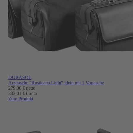
DÜRASOL
Arzttasche "Rusticana Light" klein mit 1 Vortasche
279,00 €
netto
332,01 € brutto
Zum Produkt