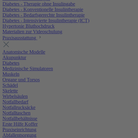
Diabetes - Therapie ohne Insulingabe
Diabetes - Konventionelle Insulintherapie
Diabetes - Bedarfsgerechte Insulintherapie
Diabetes - Intensivierte Insulintherapie (ICT)
Hypertonie Bluthochdruck
Materialien zur Videoschulung
Praxisausstattung
Anatomische Modelle
Akupunktur
Diabetes
Medizinische Simulatoren
Muskeln
Organe und Torsos
Schädel
Skelette
Wirbelsäulen
Notfallbedarf
Notfallrucksäcke
Notfalltaschen
Notfallbehältnisse
Erste Hilfe Koffer
Praxiseinrichtung
Abfallentsorgung