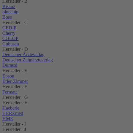
Hersteller - B
Bisanz
bluechip
Boso
Hersteller - C
CEDIP
Cherry
COLOP
Cubusan
Hersteller - D
Deutscher Ärzteverlag
Deutscher Zahnärzteverlag
Dürasol
Hersteller - E
Epson
Erler-Zimmer
Hersteller - F
Fermata
Hersteller - G
Hersteller - H
Haeberle
HERZmed
HME
Hersteller - I
Hersteller - J