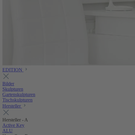
EDITION
Bilder
Skulpturen
Gartenskulpturen
Tischskulpturen
Hersteller
Hersteller - A
Active Key
ALU