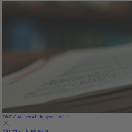
DMP-Patientenschulungsmaterial
Atemwegserkrankungen