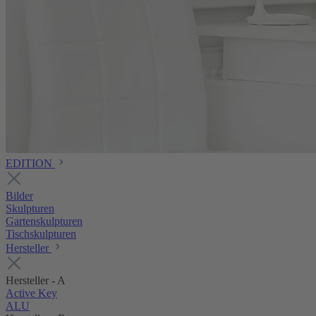
EDITION
Bilder
Skulpturen
Gartenskulpturen
Tischskulpturen
Hersteller
Hersteller - A
Active Key
ALU