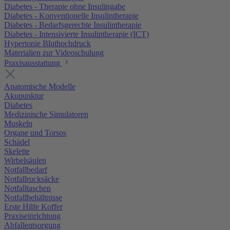
Diabetes - Therapie ohne Insulingabe
Diabetes - Konventionelle Insulintherapie
Diabetes - Bedarfsgerechte Insulintherapie
Diabetes - Intensivierte Insulintherapie (ICT)
Hypertonie Bluthochdruck
Materialien zur Videoschulung
Praxisausstattung
Anatomische Modelle
Akupunktur
Diabetes
Medizinische Simulatoren
Muskeln
Organe und Torsos
Schädel
Skelette
Wirbelsäulen
Notfallbedarf
Notfallrucksäcke
Notfalltaschen
Notfallbehältnisse
Erste Hilfe Koffer
Praxiseinrichtung
Abfallentsorgung