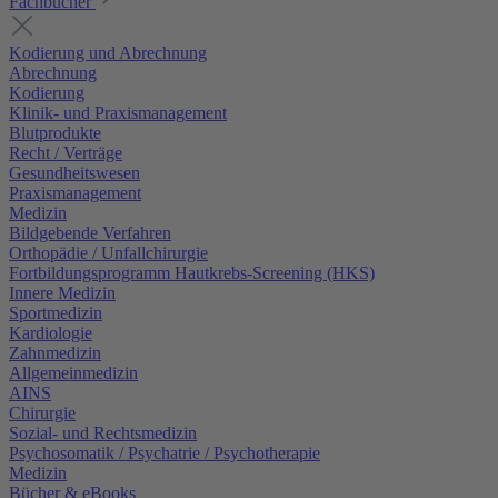
Fachbücher
Kodierung und Abrechnung
Abrechnung
Kodierung
Klinik- und Praxismanagement
Blutprodukte
Recht / Verträge
Gesundheitswesen
Praxismanagement
Medizin
Bildgebende Verfahren
Orthopädie / Unfallchirurgie
Fortbildungsprogramm Hautkrebs-Screening (HKS)
Innere Medizin
Sportmedizin
Kardiologie
Zahnmedizin
Allgemeinmedizin
AINS
Chirurgie
Sozial- und Rechtsmedizin
Psychosomatik / Psychatrie / Psychotherapie
Medizin
Bücher & eBooks