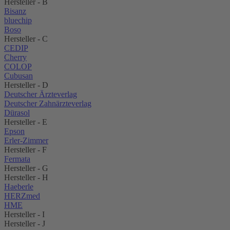
Hersteller - B
Bisanz
bluechip
Boso
Hersteller - C
CEDIP
Cherry
COLOP
Cubusan
Hersteller - D
Deutscher Ärzteverlag
Deutscher Zahnärzteverlag
Dürasol
Hersteller - E
Epson
Erler-Zimmer
Hersteller - F
Fermata
Hersteller - G
Hersteller - H
Haeberle
HERZmed
HME
Hersteller - I
Hersteller - J