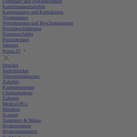
Formulare und Dokumentation
Karteimappenzubehör
Karteimappen und Karteikarten
Terminplaner
Verordnungen und Bescheinigungen
Praxisbeschilderung
Namensschilder
Praxisstempel
Stempel
Praxis-IT
Drucker
Nadeldrucker
Tintenstrahldrucker
Zubehör
Kartenlesegeräte
Chipkartenleser
Zubehör
Medical PCs
Monitore
Scanner
Tastaturen & Mäuse
Hygienemäuse
Hygienetastaturen