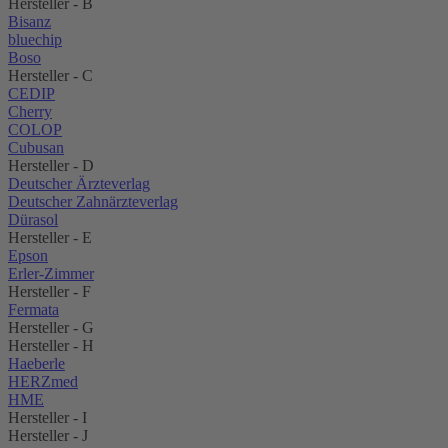
Hersteller - B
Bisanz
bluechip
Boso
Hersteller - C
CEDIP
Cherry
COLOP
Cubusan
Hersteller - D
Deutscher Ärzteverlag
Deutscher Zahnärzteverlag
Dürasol
Hersteller - E
Epson
Erler-Zimmer
Hersteller - F
Fermata
Hersteller - G
Hersteller - H
Haeberle
HERZmed
HME
Hersteller - I
Hersteller - J