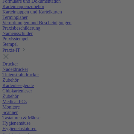
Formulare und Dokumentation
Karteimappenzubehör
Karteimappen und Karteikarten
Terminplaner
Verordnungen und Bescheinigungen
Praxisbeschilderung
Namensschilder
Praxisstempel
Stempel
Praxis-IT
Drucker
Nadeldrucker
Tintenstrahldrucker
Zubehör
Kartenlesegeräte
Chipkartenleser
Zubehör
Medical PCs
Monitore
Scanner
Tastaturen & Mäuse
Hygienemäuse
Hygienetastaturen