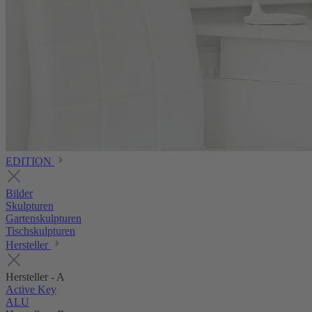
EDITION
Bilder
Skulpturen
Gartenskulpturen
Tischskulpturen
Hersteller
Hersteller - A
Active Key
ALU