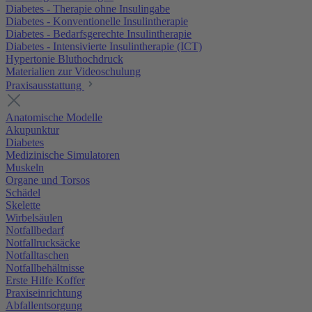
Diabetes - Therapie ohne Insulingabe
Diabetes - Konventionelle Insulintherapie
Diabetes - Bedarfsgerechte Insulintherapie
Diabetes - Intensivierte Insulintherapie (ICT)
Hypertonie Bluthochdruck
Materialien zur Videoschulung
Praxisausstattung
Anatomische Modelle
Akupunktur
Diabetes
Medizinische Simulatoren
Muskeln
Organe und Torsos
Schädel
Skelette
Wirbelsäulen
Notfallbedarf
Notfallrucksäcke
Notfalltaschen
Notfallbehältnisse
Erste Hilfe Koffer
Praxiseinrichtung
Abfallentsorgung