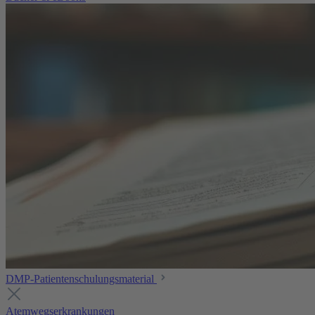
DMP-Patientenschulungsmaterial
Atemwegserkrankungen