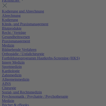
Fachbücher
Kodierung und Abrechnung
Abrechnung
Kodierung
Klinik- und Praxismanagement
Blutprodukte
Recht / Verträge
Gesundheitswesen
Praxismanagement
Medizin
Bildgebende Verfahren
Orthopädie / Unfallchirurgie
Fortbildungsprogramm Hautkrebs-Screening (HKS)
Innere Medizin
Sportmedizin
Kardiologie
Zahnmedizin
Allgemeinmedizin
AINS
Chirurgie
Sozial- und Rechtsmedizin
Psychosomatik / Psychatrie / Psychotherapie
Medizin
Bücher & eBooks