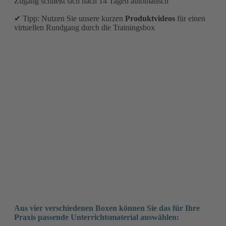
Zugang schließt sich nach 14 Tagen automatisch
✔ Tipp: Nutzen Sie unsere kurzen
Produktvideos
für einen
virtuellen Rundgang durch die Trainingsbox
Jetzt kostenlos testen!
Video: Die digitalen Teller erklärt
Video: Die wichtigsten Funktionen der DMP-Trainingsbox
Häufig gestellte Fragen
Aus vier verschiedenen Boxen können Sie das für Ihre
Praxis passende Unterrichtsmaterial auswählen: