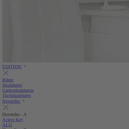
EDITION
Bilder
Skulpturen
Gartenskulpturen
Tischskulpturen
Hersteller
Hersteller - A
Active Key
ALU