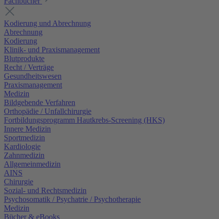
Fachbücher
Kodierung und Abrechnung
Abrechnung
Kodierung
Klinik- und Praxismanagement
Blutprodukte
Recht / Verträge
Gesundheitswesen
Praxismanagement
Medizin
Bildgebende Verfahren
Orthopädie / Unfallchirurgie
Fortbildungsprogramm Hautkrebs-Screening (HKS)
Innere Medizin
Sportmedizin
Kardiologie
Zahnmedizin
Allgemeinmedizin
AINS
Chirurgie
Sozial- und Rechtsmedizin
Psychosomatik / Psychatrie / Psychotherapie
Medizin
Bücher & eBooks