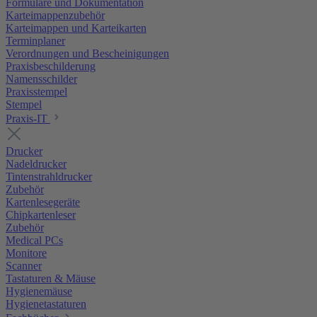
Formulare und Dokumentation
Karteimappenzubehör
Karteimappen und Karteikarten
Terminplaner
Verordnungen und Bescheinigungen
Praxisbeschilderung
Namensschilder
Praxisstempel
Stempel
Praxis-IT
Drucker
Nadeldrucker
Tintenstrahldrucker
Zubehör
Kartenlesegeräte
Chipkartenleser
Zubehör
Medical PCs
Monitore
Scanner
Tastaturen & Mäuse
Hygienemäuse
Hygienetastaturen