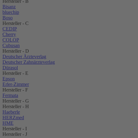
Hersteller - B
Bisanz
bluechip
Boso
Hersteller - C
CEDIP
Cherry
COLOP
Cubusan
Hersteller - D
Deutscher Ärzteverlag
Deutscher Zahnärzteverlag
Dürasol
Hersteller - E
Epson
Erler-Zimmer
Hersteller - F
Fermata
Hersteller - G
Hersteller - H
Haeberle
HERZmed
HME
Hersteller - I
Hersteller - J