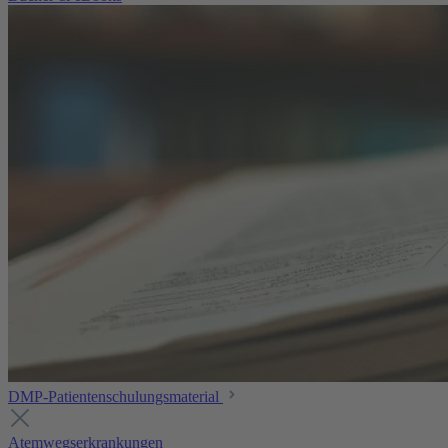
DMP-Patientenschulungsmaterial
Atemwegserkrankungen