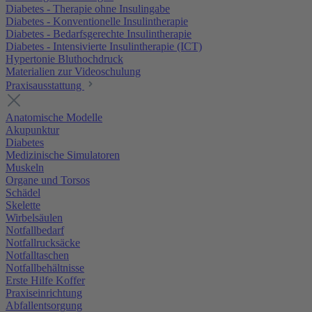
Diabetes - Therapie ohne Insulingabe
Diabetes - Konventionelle Insulintherapie
Diabetes - Bedarfsgerechte Insulintherapie
Diabetes - Intensivierte Insulintherapie (ICT)
Hypertonie Bluthochdruck
Materialien zur Videoschulung
Praxisausstattung
Anatomische Modelle
Akupunktur
Diabetes
Medizinische Simulatoren
Muskeln
Organe und Torsos
Schädel
Skelette
Wirbelsäulen
Notfallbedarf
Notfallrucksäcke
Notfalltaschen
Notfallbehältnisse
Erste Hilfe Koffer
Praxiseinrichtung
Abfallentsorgung