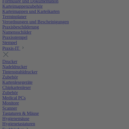
Formulare und Dokumentation
Karteimappenzubehör
Karteimappen und Karteikarten
Terminplaner
Verordnungen und Bescheinigungen
Praxisbeschilderung
Namensschilder
Praxisstempel
Stempel
Praxis-IT
Drucker
Nadeldrucker
Tintenstrahldrucker
Zubehör
Kartenlesegeräte
Chipkartenleser
Zubehör
Medical PCs
Monitore
Scanner
Tastaturen & Mäuse
Hygienemäuse
Hygienetastaturen