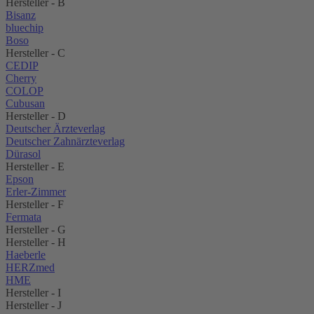
Hersteller - B
Bisanz
bluechip
Boso
Hersteller - C
CEDIP
Cherry
COLOP
Cubusan
Hersteller - D
Deutscher Ärzteverlag
Deutscher Zahnärzteverlag
Dürasol
Hersteller - E
Epson
Erler-Zimmer
Hersteller - F
Fermata
Hersteller - G
Hersteller - H
Haeberle
HERZmed
HME
Hersteller - I
Hersteller - J