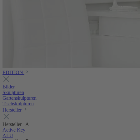
EDITION
Bilder
Skulpturen
Gartenskulpturen
Tischskulpturen
Hersteller
Hersteller - A
Active Key
ALU