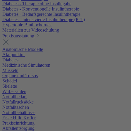
Diabetes - Therapie ohne Insulingabe
Diabetes - Konventionelle Insulintherapie
Diabetes - Bedarfsgerechte Insulintherapie
Diabetes - Intensivierte Insulintherapie (ICT)
Hypertonie Bluthochdruck
Materialien zur Videoschulung
Praxisausstattung
Anatomische Modelle
Akupunktur
Diabetes
Medizinische Simulatoren
Muskeln
Organe und Torsos
Schädel
Skelette
Wirbelsäulen
Notfallbedarf
Notfallrucksäcke
Notfalltaschen
Notfallbehältnisse
Erste Hilfe Koffer
Praxiseinrichtung
Abfallentsorgung