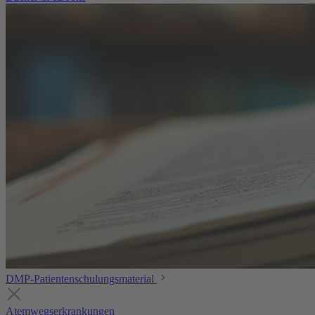
DMP-Patientenschulungsmaterial
Atemwegserkrankungen