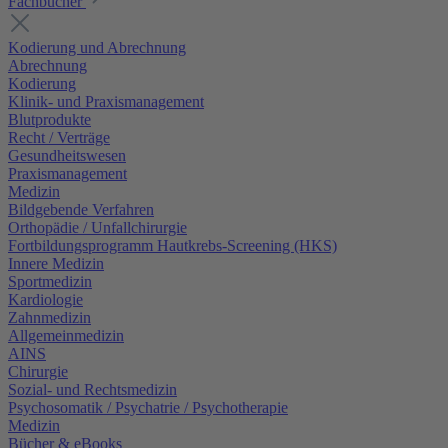
Fachbücher
Kodierung und Abrechnung
Abrechnung
Kodierung
Klinik- und Praxismanagement
Blutprodukte
Recht / Verträge
Gesundheitswesen
Praxismanagement
Medizin
Bildgebende Verfahren
Orthopädie / Unfallchirurgie
Fortbildungsprogramm Hautkrebs-Screening (HKS)
Innere Medizin
Sportmedizin
Kardiologie
Zahnmedizin
Allgemeinmedizin
AINS
Chirurgie
Sozial- und Rechtsmedizin
Psychosomatik / Psychatrie / Psychotherapie
Medizin
Bücher & eBooks