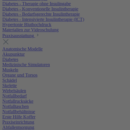
Diabetes - Therapie ohne Insulingabe
Diabetes - Konventionelle Insulintherapie
Diabetes - Bedarfsgerechte Insulintherapie
Diabetes - Intensivierte Insulintherapie (ICT)
Hypertonie Bluthochdruck
Materialien zur Videoschulung
Praxisausstattung
Anatomische Modelle
Akupunktur
Diabetes
Medizinische Simulatoren
Muskeln
Organe und Torsos
Schädel
Skelette
Wirbelsäulen
Notfallbedarf
Notfallrucksäcke
Notfalltaschen
Notfallbehältnisse
Erste Hilfe Koffer
Praxiseinrichtung
Abfallentsorgung