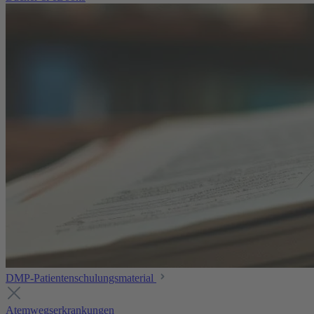
DMP-Patientenschulungsmaterial
Atemwegserkrankungen