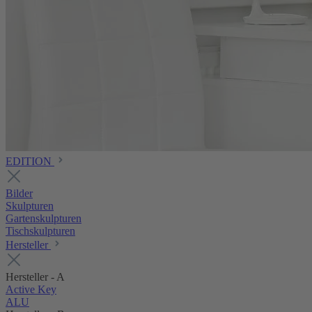
EDITION
Bilder
Skulpturen
Gartenskulpturen
Tischskulpturen
Hersteller
Hersteller - A
Active Key
ALU