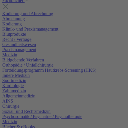
Fachbücher
Kodierung und Abrechnung
Abrechnung
Kodierung
Klinik- und Praxismanagement
Blutprodukte
Recht / Verträge
Gesundheitswesen
Praxismanagement
Medizin
Bildgebende Verfahren
Orthopädie / Unfallchirurgie
Fortbildungsprogramm Hautkrebs-Screening (HKS)
Innere Medizin
Sportmedizin
Kardiologie
Zahnmedizin
Allgemeinmedizin
AINS
Chirurgie
Sozial- und Rechtsmedizin
Psychosomatik / Psychatrie / Psychotherapie
Medizin
Bücher & eBooks