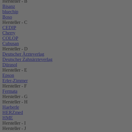
Hersteller - B
Bisanz
bluechip
Boso
Hersteller - C
CEDIP
Cherry
COLOP
Cubusan
Hersteller - D
Deutscher Ärzteverlag
Deutscher Zahnärzteverlag
Dürasol
Hersteller - E
Epson
Erler-Zimmer
Hersteller - F
Fermata
Hersteller - G
Hersteller - H
Haeberle
HERZmed
HME
Hersteller - I
Hersteller - J