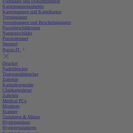
Formulare und Dokumentation
Karteimappenzubehör
Karteimappen und Karteikarten
Terminplaner
Verordnungen und Bescheinigungen
Praxisbeschilderung
Namensschilder
Praxisstempel
Stempel
Praxis-IT
Drucker
Nadeldrucker
Tintenstrahldrucker
Zubehör
Kartenlesegeräte
Chipkartenleser
Zubehör
Medical PCs
Monitore
Scanner
Tastaturen & Mäuse
Hygienemäuse
Hygienetastaturen