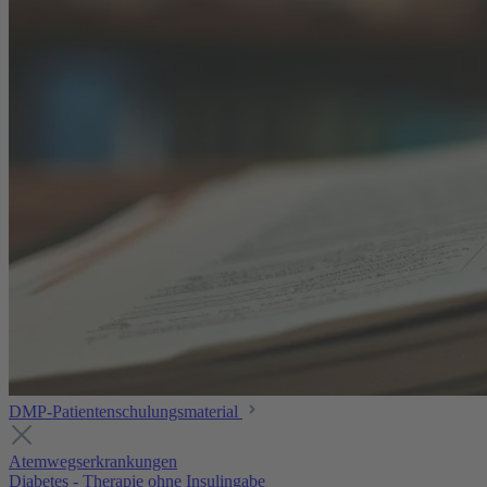
DMP-Patientenschulungsmaterial
Atemwegserkrankungen
Diabetes - Therapie ohne Insulingabe