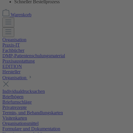
Schneller Bestellprozess
Warenkorb
Organisation
Praxis-IT
Fachbücher
DMP-Patientenschulungsmaterial
Praxisausstattung
EDITION
Hersteller
Organisation
Individualdrucksachen
Briefbögen
Briefumschläge
Privatrezepte
Termin- und Behandlungskarten
Visitenkarten
Organisationsmittel
Formulare und Dokumentation