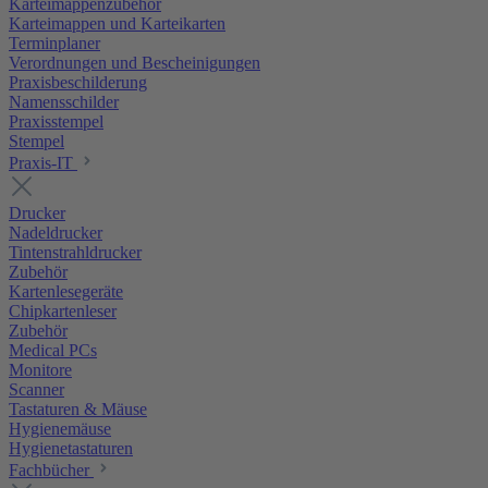
Karteimappenzubehör
Karteimappen und Karteikarten
Terminplaner
Verordnungen und Bescheinigungen
Praxisbeschilderung
Namensschilder
Praxisstempel
Stempel
Praxis-IT
Drucker
Nadeldrucker
Tintenstrahldrucker
Zubehör
Kartenlesegeräte
Chipkartenleser
Zubehör
Medical PCs
Monitore
Scanner
Tastaturen & Mäuse
Hygienemäuse
Hygienetastaturen
Fachbücher