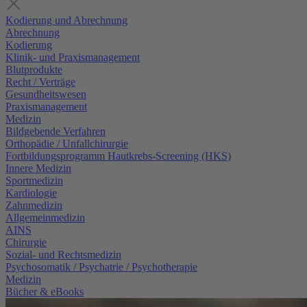
Kodierung und Abrechnung
Abrechnung
Kodierung
Klinik- und Praxismanagement
Blutprodukte
Recht / Verträge
Gesundheitswesen
Praxismanagement
Medizin
Bildgebende Verfahren
Orthopädie / Unfallchirurgie
Fortbildungsprogramm Hautkrebs-Screening (HKS)
Innere Medizin
Sportmedizin
Kardiologie
Zahnmedizin
Allgemeinmedizin
AINS
Chirurgie
Sozial- und Rechtsmedizin
Psychosomatik / Psychatrie / Psychotherapie
Medizin
Bücher & eBooks