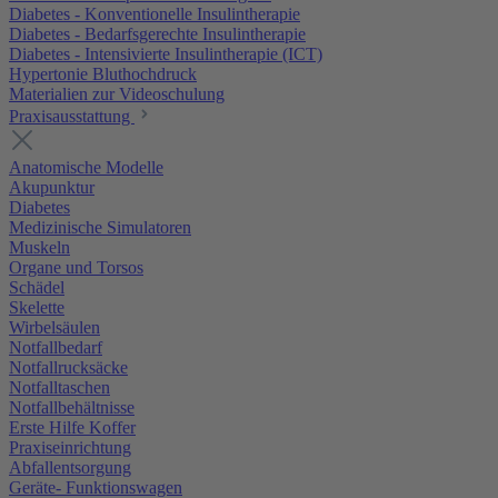
Diabetes - Konventionelle Insulintherapie
Diabetes - Bedarfsgerechte Insulintherapie
Diabetes - Intensivierte Insulintherapie (ICT)
Hypertonie Bluthochdruck
Materialien zur Videoschulung
Praxisausstattung
Anatomische Modelle
Akupunktur
Diabetes
Medizinische Simulatoren
Muskeln
Organe und Torsos
Schädel
Skelette
Wirbelsäulen
Notfallbedarf
Notfallrucksäcke
Notfalltaschen
Notfallbehältnisse
Erste Hilfe Koffer
Praxiseinrichtung
Abfallentsorgung
Geräte- Funktionswagen