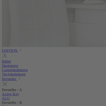
EDITION
Bilder
Skulpturen
Gartenskulpturen
Tischskulpturen
Hersteller
Hersteller - A
Active Key
ALU
Hersteller - B