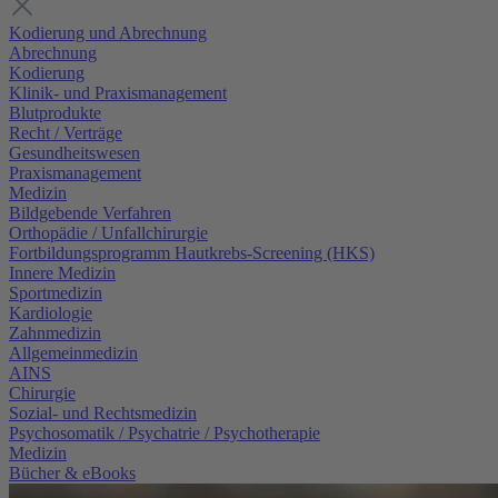
Kodierung und Abrechnung
Abrechnung
Kodierung
Klinik- und Praxismanagement
Blutprodukte
Recht / Verträge
Gesundheitswesen
Praxismanagement
Medizin
Bildgebende Verfahren
Orthopädie / Unfallchirurgie
Fortbildungsprogramm Hautkrebs-Screening (HKS)
Innere Medizin
Sportmedizin
Kardiologie
Zahnmedizin
Allgemeinmedizin
AINS
Chirurgie
Sozial- und Rechtsmedizin
Psychosomatik / Psychatrie / Psychotherapie
Medizin
Bücher & eBooks