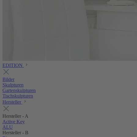
EDITION
Bilder
Skulpturen
Gartenskulpturen
Tischskulpturen
Hersteller
Hersteller - A
Active Key
ALU
Hersteller - B