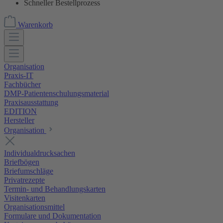
Schneller Bestellprozess
Warenkorb
Organisation
Praxis-IT
Fachbücher
DMP-Patientenschulungsmaterial
Praxisausstattung
EDITION
Hersteller
Organisation
Individualdrucksachen
Briefbögen
Briefumschläge
Privatrezepte
Termin- und Behandlungskarten
Visitenkarten
Organisationsmittel
Formulare und Dokumentation