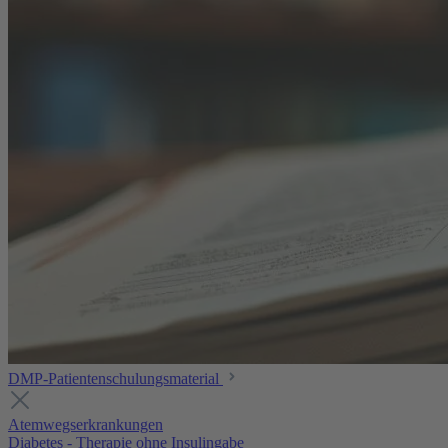
DMP-Patientenschulungsmaterial
Atemwegserkrankungen
Diabetes - Therapie ohne Insulingabe