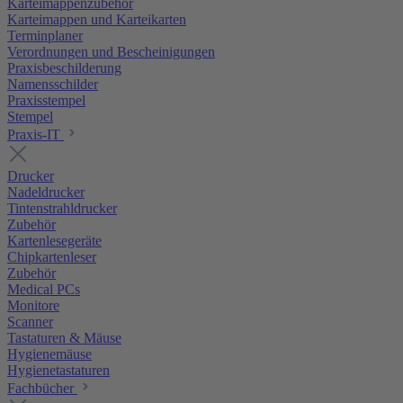
Karteimappenzubehör
Karteimappen und Karteikarten
Terminplaner
Verordnungen und Bescheinigungen
Praxisbeschilderung
Namensschilder
Praxisstempel
Stempel
Praxis-IT
Drucker
Nadeldrucker
Tintenstrahldrucker
Zubehör
Kartenlesegeräte
Chipkartenleser
Zubehör
Medical PCs
Monitore
Scanner
Tastaturen & Mäuse
Hygienemäuse
Hygienetastaturen
Fachbücher