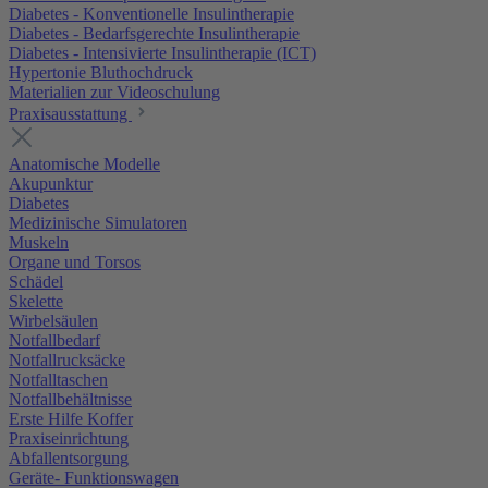
Diabetes - Konventionelle Insulintherapie
Diabetes - Bedarfsgerechte Insulintherapie
Diabetes - Intensivierte Insulintherapie (ICT)
Hypertonie Bluthochdruck
Materialien zur Videoschulung
Praxisausstattung
Anatomische Modelle
Akupunktur
Diabetes
Medizinische Simulatoren
Muskeln
Organe und Torsos
Schädel
Skelette
Wirbelsäulen
Notfallbedarf
Notfallrucksäcke
Notfalltaschen
Notfallbehältnisse
Erste Hilfe Koffer
Praxiseinrichtung
Abfallentsorgung
Geräte- Funktionswagen