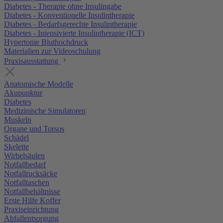
Diabetes - Therapie ohne Insulingabe
Diabetes - Konventionelle Insulintherapie
Diabetes - Bedarfsgerechte Insulintherapie
Diabetes - Intensivierte Insulintherapie (ICT)
Hypertonie Bluthochdruck
Materialien zur Videoschulung
Praxisausstattung
Anatomische Modelle
Akupunktur
Diabetes
Medizinische Simulatoren
Muskeln
Organe und Torsos
Schädel
Skelette
Wirbelsäulen
Notfallbedarf
Notfallrucksäcke
Notfalltaschen
Notfallbehältnisse
Erste Hilfe Koffer
Praxiseinrichtung
Abfallentsorgung