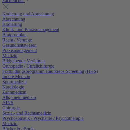
Fachbücher
Kodierung und Abrechnung
Abrechnung
Kodierung
Klinik- und Praxismanagement
Blutprodukte
Recht / Verträge
Gesundheitswesen
Praxismanagement
Medizin
Bildgebende Verfahren
Orthopädie / Unfallchirurgie
Fortbildungsprogramm Hautkrebs-Screening (HKS)
Innere Medizin
Sportmedizin
Kardiologie
Zahnmedizin
Allgemeinmedizin
AINS
Chirurgie
Sozial- und Rechtsmedizin
Psychosomatik / Psychatrie / Psychotherapie
Medizin
Bücher & eBooks