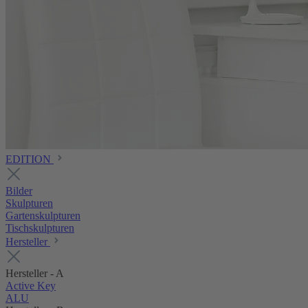
EDITION
Bilder
Skulpturen
Gartenskulpturen
Tischskulpturen
Hersteller
Hersteller - A
Active Key
ALU