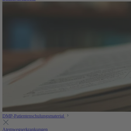
DMP-Patientenschulungsmaterial
Atemwegserkrankungen