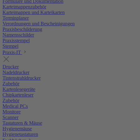
Formulare und Dokumentation
Karteimappenzubehör
Karteimappen und Karteikarten
Terminplaner
Verordnungen und Bescheinigungen
Praxisbeschilderung
Namensschilder
Praxisstempel
Stempel
Praxis-IT
Drucker
Nadeldrucker
Tintenstrahldrucker
Zubehör
Kartenlesegeräte
Chipkartenleser
Zubehör
Medical PCs
Monitore
Scanner
Tastaturen & Mäuse
Hygienemäuse
Hygienetastaturen