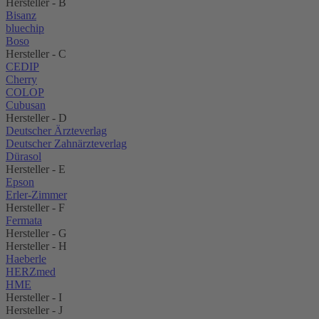
Hersteller - B
Bisanz
bluechip
Boso
Hersteller - C
CEDIP
Cherry
COLOP
Cubusan
Hersteller - D
Deutscher Ärzteverlag
Deutscher Zahnärzteverlag
Dürasol
Hersteller - E
Epson
Erler-Zimmer
Hersteller - F
Fermata
Hersteller - G
Hersteller - H
Haeberle
HERZmed
HME
Hersteller - I
Hersteller - J