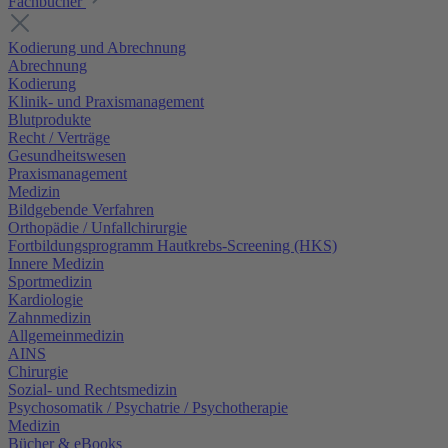
Fachbücher
Kodierung und Abrechnung
Abrechnung
Kodierung
Klinik- und Praxismanagement
Blutprodukte
Recht / Verträge
Gesundheitswesen
Praxismanagement
Medizin
Bildgebende Verfahren
Orthopädie / Unfallchirurgie
Fortbildungsprogramm Hautkrebs-Screening (HKS)
Innere Medizin
Sportmedizin
Kardiologie
Zahnmedizin
Allgemeinmedizin
AINS
Chirurgie
Sozial- und Rechtsmedizin
Psychosomatik / Psychatrie / Psychotherapie
Medizin
Bücher & eBooks