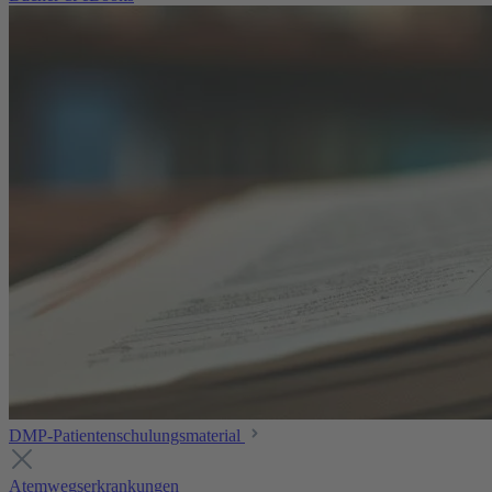
DMP-Patientenschulungsmaterial
Atemwegserkrankungen