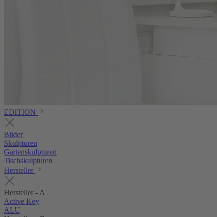
EDITION
Bilder
Skulpturen
Gartenskulpturen
Tischskulpturen
Hersteller
Hersteller - A
Active Key
ALU