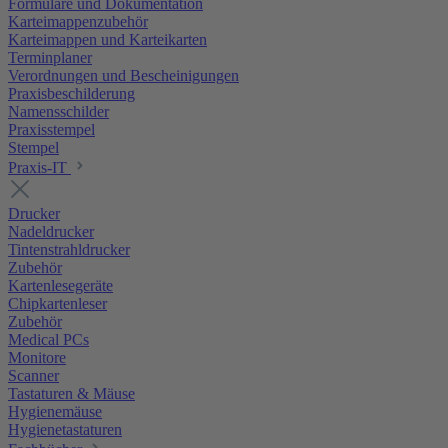
Formulare und Dokumentation
Karteimappenzubehör
Karteimappen und Karteikarten
Terminplaner
Verordnungen und Bescheinigungen
Praxisbeschilderung
Namensschilder
Praxisstempel
Stempel
Praxis-IT
Drucker
Nadeldrucker
Tintenstrahldrucker
Zubehör
Kartenlesegeräte
Chipkartenleser
Zubehör
Medical PCs
Monitore
Scanner
Tastaturen & Mäuse
Hygienemäuse
Hygienetastaturen