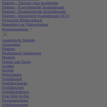
Diabetes - Therapie ohne Insulingabe
Diabetes - Konventionelle Insulintherapie
Diabetes - Bedarfsgerechte Insulintherapie
Diabetes - Intensivierte Insulintherapie (ICT)
Hypertonie Bluthochdruck
Materialien zur Videoschulung
Praxisausstattung
Anatomische Modelle
Akupunktur
Diabetes
Medizinische Simulatoren
Muskeln
Organe und Torsos
Schädel
Skelette
Wirbelsäulen
Notfallbedarf
Notfallrucksäcke
Notfalltaschen
Notfallbehältnisse
Erste Hilfe Koffer
Praxiseinrichtung
Abfallentsorgung