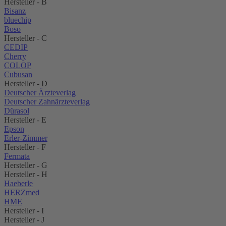
Hersteller - B
Bisanz
bluechip
Boso
Hersteller - C
CEDIP
Cherry
COLOP
Cubusan
Hersteller - D
Deutscher Ärzteverlag
Deutscher Zahnärzteverlag
Dürasol
Hersteller - E
Epson
Erler-Zimmer
Hersteller - F
Fermata
Hersteller - G
Hersteller - H
Haeberle
HERZmed
HME
Hersteller - I
Hersteller - J