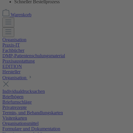
Schneller Bestellprozess
Warenkorb
Organisation
Praxis-IT
Fachbücher
DMP-Patientenschulungsmaterial
Praxisausstattung
EDITION
Hersteller
Organisation
Individualdrucksachen
Briefbögen
Briefumschläge
Privatrezepte
Termin- und Behandlungskarten
Visitenkarten
Organisationsmittel
Formulare und Dokumentation