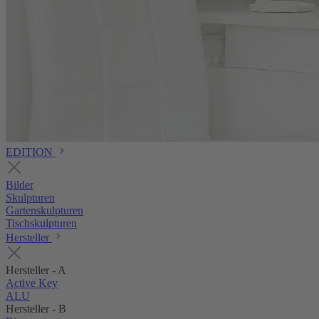
EDITION
Bilder
Skulpturen
Gartenskulpturen
Tischskulpturen
Hersteller
Hersteller - A
Active Key
ALU
Hersteller - B