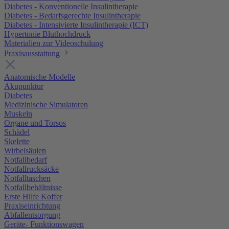
Diabetes - Konventionelle Insulintherapie
Diabetes - Bedarfsgerechte Insulintherapie
Diabetes - Intensivierte Insulintherapie (ICT)
Hypertonie Bluthochdruck
Materialien zur Videoschulung
Praxisausstattung
Anatomische Modelle
Akupunktur
Diabetes
Medizinische Simulatoren
Muskeln
Organe und Torsos
Schädel
Skelette
Wirbelsäulen
Notfallbedarf
Notfallrucksäcke
Notfalltaschen
Notfallbehältnisse
Erste Hilfe Koffer
Praxiseinrichtung
Abfallentsorgung
Geräte- Funktionswagen