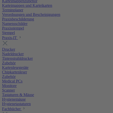
Karteimappenzubehör
Karteimappen und Karteikarten
Terminplaner
Verordnungen und Bescheinigungen
Praxisbeschilderung
Namensschilder
Praxisstempel
Stempel
Praxis-IT
Drucker
Nadeldrucker
Tintenstrahldrucker
Zubehör
Kartenlesegeräte
Chipkartenleser
Zubehör
Medical PCs
Monitore
Scanner
Tastaturen & Mäuse
Hygienemäuse
Hygienetastaturen
Fachbücher