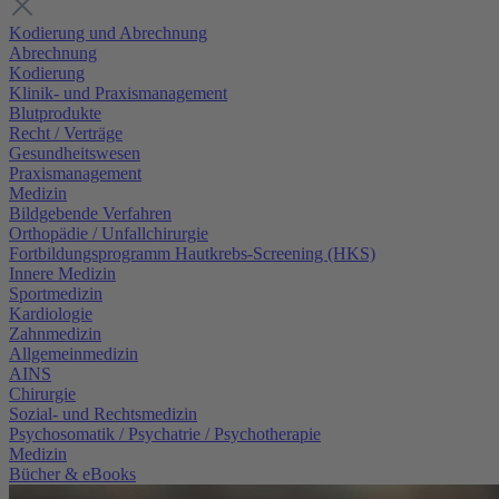
Kodierung und Abrechnung
Abrechnung
Kodierung
Klinik- und Praxismanagement
Blutprodukte
Recht / Verträge
Gesundheitswesen
Praxismanagement
Medizin
Bildgebende Verfahren
Orthopädie / Unfallchirurgie
Fortbildungsprogramm Hautkrebs-Screening (HKS)
Innere Medizin
Sportmedizin
Kardiologie
Zahnmedizin
Allgemeinmedizin
AINS
Chirurgie
Sozial- und Rechtsmedizin
Psychosomatik / Psychatrie / Psychotherapie
Medizin
Bücher & eBooks