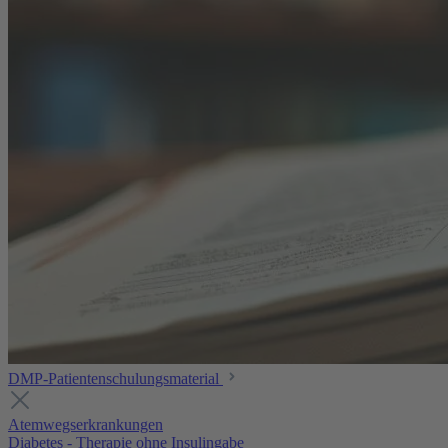
DMP-Patientenschulungsmaterial
Atemwegserkrankungen
Diabetes - Therapie ohne Insulingabe