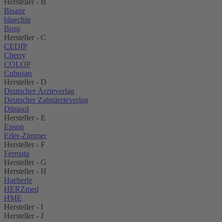
Hersteller - B
Bisanz
bluechip
Boso
Hersteller - C
CEDIP
Cherry
COLOP
Cubusan
Hersteller - D
Deutscher Ärzteverlag
Deutscher Zahnärzteverlag
Dürasol
Hersteller - E
Epson
Erler-Zimmer
Hersteller - F
Fermata
Hersteller - G
Hersteller - H
Haeberle
HERZmed
HME
Hersteller - I
Hersteller - J