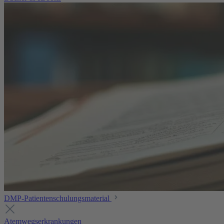
DMP-Patientenschulungsmaterial
Atemwegserkrankungen