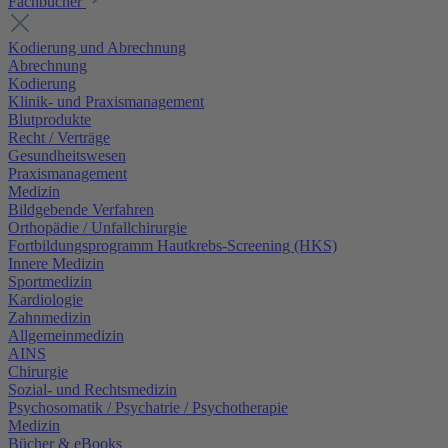
Fachbücher
Kodierung und Abrechnung
Abrechnung
Kodierung
Klinik- und Praxismanagement
Blutprodukte
Recht / Verträge
Gesundheitswesen
Praxismanagement
Medizin
Bildgebende Verfahren
Orthopädie / Unfallchirurgie
Fortbildungsprogramm Hautkrebs-Screening (HKS)
Innere Medizin
Sportmedizin
Kardiologie
Zahnmedizin
Allgemeinmedizin
AINS
Chirurgie
Sozial- und Rechtsmedizin
Psychosomatik / Psychatrie / Psychotherapie
Medizin
Bücher & eBooks