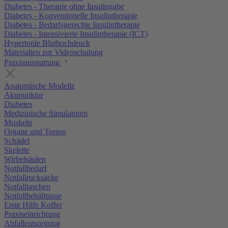
Diabetes - Therapie ohne Insulingabe
Diabetes - Konventionelle Insulintherapie
Diabetes - Bedarfsgerechte Insulintherapie
Diabetes - Intensivierte Insulintherapie (ICT)
Hypertonie Bluthochdruck
Materialien zur Videoschulung
Praxisausstattung
Anatomische Modelle
Akupunktur
Diabetes
Medizinische Simulatoren
Muskeln
Organe und Torsos
Schädel
Skelette
Wirbelsäulen
Notfallbedarf
Notfallrucksäcke
Notfalltaschen
Notfallbehältnisse
Erste Hilfe Koffer
Praxiseinrichtung
Abfallentsorgung