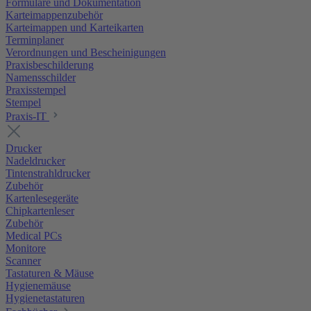
Formulare und Dokumentation
Karteimappenzubehör
Karteimappen und Karteikarten
Terminplaner
Verordnungen und Bescheinigungen
Praxisbeschilderung
Namensschilder
Praxisstempel
Stempel
Praxis-IT
Drucker
Nadeldrucker
Tintenstrahldrucker
Zubehör
Kartenlesegeräte
Chipkartenleser
Zubehör
Medical PCs
Monitore
Scanner
Tastaturen & Mäuse
Hygienemäuse
Hygienetastaturen