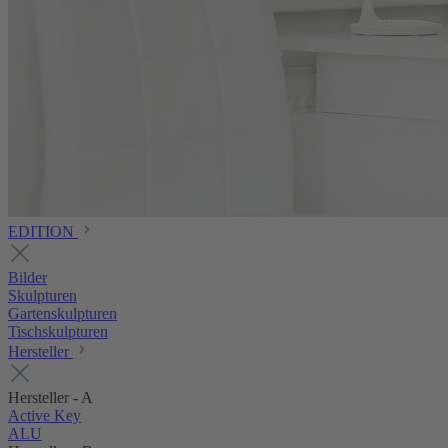
EDITION
Bilder
Skulpturen
Gartenskulpturen
Tischskulpturen
Hersteller
Hersteller - A
Active Key
ALU