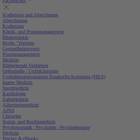
Fachbücher
Kodierung und Abrechnung
Abrechnung
Kodierung
Klinik- und Praxismanagement
Blutprodukte
Recht / Verträge
Gesundheitswesen
Praxismanagement
Medizin
Bildgebende Verfahren
Orthopädie / Unfallchirurgie
Fortbildungsprogramm Hautkrebs-Screening (HKS)
Innere Medizin
Sportmedizin
Kardiologie
Zahnmedizin
Allgemeinmedizin
AINS
Chirurgie
Sozial- und Rechtsmedizin
Psychosomatik / Psychatrie / Psychotherapie
Medizin
Bücher & eBooks