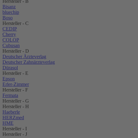
Hersteller - B
Bisanz
bluechip
Boso
Hersteller - C
CEDIP
Cherry
COLOP
Cubusan
Hersteller - D
Deutscher Ärzteverlag
Deutscher Zahnärzteverlag
Dürasol
Hersteller - E
Epson
Erler-Zimmer
Hersteller - F
Fermata
Hersteller - G
Hersteller - H
Haeberle
HERZmed
HME
Hersteller - I
Hersteller - J