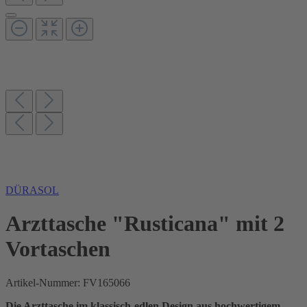
DÜRASOL
Arzttasche "Rusticana" mit 2
Vortaschen
Artikel-Nummer:
FV165066
Die Arzttasche im klassisch-edlen Design aus hochwertigem