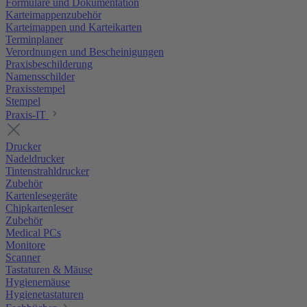
Formulare und Dokumentation
Karteimappenzubehör
Karteimappen und Karteikarten
Terminplaner
Verordnungen und Bescheinigungen
Praxisbeschilderung
Namensschilder
Praxisstempel
Stempel
Praxis-IT
Drucker
Nadeldrucker
Tintenstrahldrucker
Zubehör
Kartenlesegeräte
Chipkartenleser
Zubehör
Medical PCs
Monitore
Scanner
Tastaturen & Mäuse
Hygienemäuse
Hygienetastaturen