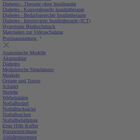
Diabetes - Therapie ohne Insulingabe
Diabetes - Konventionelle Insulintherapie
Diabetes - Bedarfsgerechte Insulintherapie
Diabetes - Intensivierte Insulintherapie (ICT)
Hypertonie Bluthochdruck
Materialien zur Videoschulung
Praxisausstattung
Anatomische Modelle
Akupunktur
Diabetes
Medizinische Simulatoren
Muskeln
Organe und Torsos
Schädel
Skelette
Wirbelsäulen
Notfallbedarf
Notfallrucksäcke
Notfalltaschen
Notfallbehältnisse
Erste Hilfe Koffer
Praxiseinrichtung
Abfallentsorgung