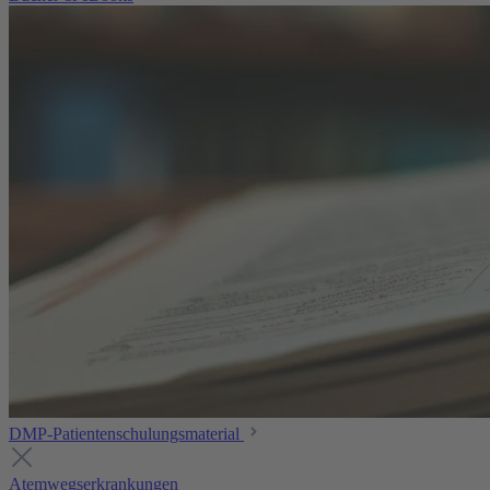
DMP-Patientenschulungsmaterial
Atemwegserkrankungen