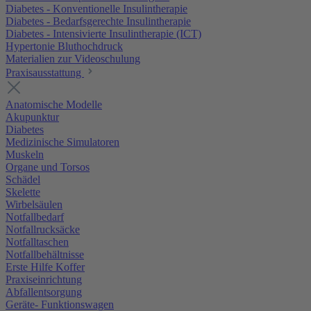
Diabetes - Konventionelle Insulintherapie
Diabetes - Bedarfsgerechte Insulintherapie
Diabetes - Intensivierte Insulintherapie (ICT)
Hypertonie Bluthochdruck
Materialien zur Videoschulung
Praxisausstattung
Anatomische Modelle
Akupunktur
Diabetes
Medizinische Simulatoren
Muskeln
Organe und Torsos
Schädel
Skelette
Wirbelsäulen
Notfallbedarf
Notfallrucksäcke
Notfalltaschen
Notfallbehältnisse
Erste Hilfe Koffer
Praxiseinrichtung
Abfallentsorgung
Geräte- Funktionswagen