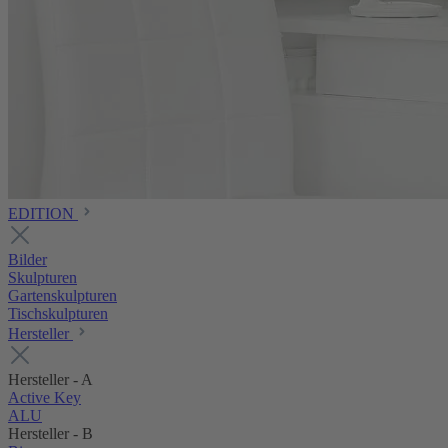
EDITION
Bilder
Skulpturen
Gartenskulpturen
Tischskulpturen
Hersteller
Hersteller - A
Active Key
ALU
Hersteller - B