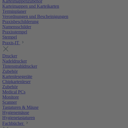
Karteimappenzubehör
Karteimappen und Karteikarten
Terminplaner
Verordnungen und Bescheinigungen
Praxisbeschilderung
Namensschilder
Praxisstempel
Stempel
Praxis-IT
Drucker
Nadeldrucker
Tintenstrahldrucker
Zubehör
Kartenlesegeräte
Chipkartenleser
Zubehör
Medical PCs
Monitore
Scanner
Tastaturen & Mäuse
Hygienemäuse
Hygienetastaturen
Fachbücher