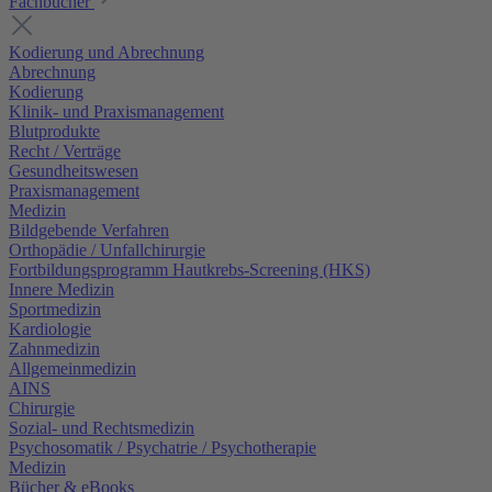
Fachbücher
Kodierung und Abrechnung
Abrechnung
Kodierung
Klinik- und Praxismanagement
Blutprodukte
Recht / Verträge
Gesundheitswesen
Praxismanagement
Medizin
Bildgebende Verfahren
Orthopädie / Unfallchirurgie
Fortbildungsprogramm Hautkrebs-Screening (HKS)
Innere Medizin
Sportmedizin
Kardiologie
Zahnmedizin
Allgemeinmedizin
AINS
Chirurgie
Sozial- und Rechtsmedizin
Psychosomatik / Psychatrie / Psychotherapie
Medizin
Bücher & eBooks