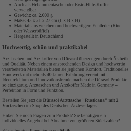
Auch als Hebammentasche oder Erste-Hilfe-Koffer
verwendbar
Gewicht: ca. 2.000 g
Maße: 43 x 21 x 27 cm (L x B x H)
Material: aus weichem und hochwertigem Echtleder (Rind
oder Wasserbüffel)
Hergestellt in Deutschland
Hochwertig, schön und praktikabel
Arzttaschen und Arztkoffer von
Dürasol
überzeugen durch Ästhetik
und Qualität. Neben einem ansprechenden Design und hochwertig
verarbeiteten Materialien bieten sie jeglichen Komfort. Traditionelles
Handwerk mit mehr als 40 Jahren Erfahrung vereint mit
Ideenreichtum und Innovationsfreude machen die Dürasol Produkte
so einzigartig. Arzttaschen und Arztkoffer Made in Germany –
Perfektion in Form und Funktion.
Bestellen Sie jetzt die
Dürasol Arzttasche "Rusticana" mit 2
Vortaschen
im Shop des Deutschen Ärzteverlages.
Haben Sie noch Fragen zum Produkt? Sie benötigen ein
individuelles Angebot bei Abnahme von größeren Stückzahlen?
Wir antworten Ihnen gerne per
Mail: