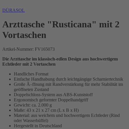
DÜRASOL
Arzttasche "Rusticana" mit 2
Vortaschen
Artikel-Nummer:
FV165073
Die Arzttasche im klassisch-edlen Design aus hochwertigem
Echtleder mit 2 Vortaschen
Handliches Format
Einfache Handhabung durch leichtgängige Scharniertechnik
Große Ã–ffnung mit Randverstärkung für mehr Stabilität im
geöffneten Zustand
Doppelschloss-System aus ABS-Kunststoff
Ergonomisch geformter Doppelhandgriff
Gewicht: ca. 2.000 g
Maße: 43 x 21 x 27 cm (L x B x H)
Material: aus weichem und hochwertigem Echtleder (Rind
oder Wasserbüffel)
Hergestellt in Deutschland