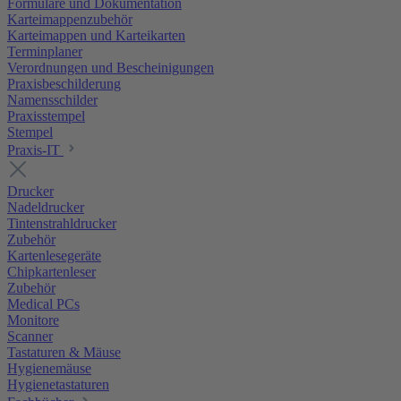
Formulare und Dokumentation
Karteimappenzubehör
Karteimappen und Karteikarten
Terminplaner
Verordnungen und Bescheinigungen
Praxisbeschilderung
Namensschilder
Praxisstempel
Stempel
Praxis-IT
Drucker
Nadeldrucker
Tintenstrahldrucker
Zubehör
Kartenlesegeräte
Chipkartenleser
Zubehör
Medical PCs
Monitore
Scanner
Tastaturen & Mäuse
Hygienemäuse
Hygienetastaturen