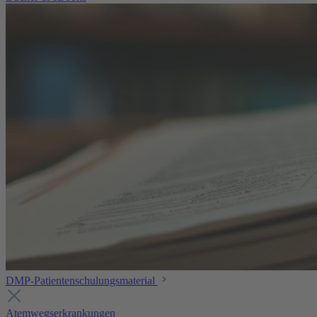
DMP-Patientenschulungsmaterial
Atemwegserkrankungen