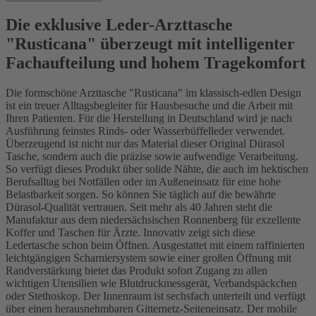
Die exklusive Leder-Arzttasche
"Rusticana" überzeugt mit intelligenter
Fachaufteilung und hohem Tragekomfort
Die formschöne Arzttasche "Rusticana" im klassisch-edlen Design
ist ein treuer Alltagsbegleiter für Hausbesuche und die Arbeit mit
Ihren Patienten. Für die Herstellung in Deutschland wird je nach
Ausführung feinstes Rinds- oder Wasserbüffelleder verwendet.
Überzeugend ist nicht nur das Material dieser Original Dürasol
Tasche, sondern auch die präzise sowie aufwendige Verarbeitung.
So verfügt dieses Produkt über solide Nähte, die auch im hektischen
Berufsalltag bei Notfällen oder im Außeneinsatz für eine hohe
Belastbarkeit sorgen. So können Sie täglich auf die bewährte
Dürasol-Qualität vertrauen. Seit mehr als 40 Jahren steht die
Manufaktur aus dem niedersächsischen Ronnenberg für exzellente
Koffer und Taschen für Ärzte. Innovativ zeigt sich diese
Ledertasche schon beim Öffnen. Ausgestattet mit einem raffinierten
leichtgängigen Scharniersystem sowie einer großen Öffnung mit
Randverstärkung bietet das Produkt sofort Zugang zu allen
wichtigen Utensilien wie Blutdruckmessgerät, Verbandspäckchen
oder Stethoskop. Der Innenraum ist sechsfach unterteilt und verfügt
über einen herausnehmbaren Gitternetz-Seiteneinsatz. Der mobile