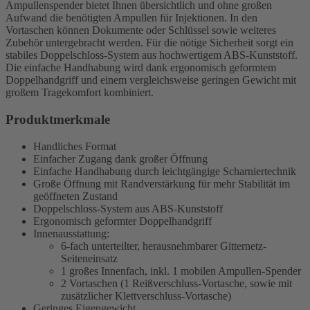
Ampullenspender bietet Ihnen übersichtlich und ohne großen
Aufwand die benötigten Ampullen für Injektionen. In den
Vortaschen können Dokumente oder Schlüssel sowie weiteres
Zubehör untergebracht werden. Für die nötige Sicherheit sorgt ein
stabiles Doppelschloss-System aus hochwertigem ABS-Kunststoff.
Die einfache Handhabung wird dank ergonomisch geformtem
Doppelhandgriff und einem vergleichsweise geringen Gewicht mit
großem Tragekomfort kombiniert.
Produktmerkmale
Handliches Format
Einfacher Zugang dank großer Öffnung
Einfache Handhabung durch leichtgängige Scharniertechnik
Große Öffnung mit Randverstärkung für mehr Stabilität im
geöffneten Zustand
Doppelschloss-System aus ABS-Kunststoff
Ergonomisch geformter Doppelhandgriff
Innenausstattung:
6-fach unterteilter, herausnehmbarer Gitternetz-
Seiteneinsatz
1 großes Innenfach, inkl. 1 mobilen Ampullen-Spender
2 Vortaschen (1 Reißverschluss-Vortasche, sowie mit
zusätzlicher Klettverschluss-Vortasche)
Geringes Eigengewicht