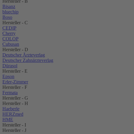
Hersteller - B
Bisanz
bluechip
Boso
Hersteller - C
CEDIP
Cherry
COLOP
Cubusan
Hersteller - D
Deutscher Ärzteverlag
Deutscher Zahnärzteverlag
Dürasol
Hersteller - E
Epson
Erler-Zimmer
Hersteller - F
Fermata
Hersteller - G
Hersteller - H
Haeberle
HERZmed
HME
Hersteller - I
Hersteller - J