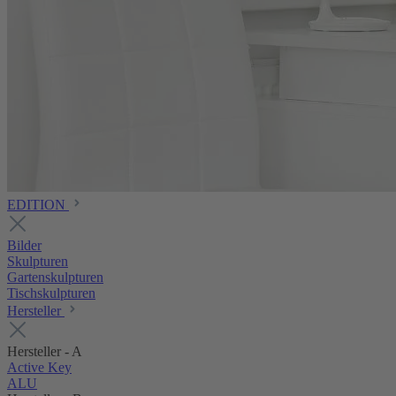
EDITION
Bilder
Skulpturen
Gartenskulpturen
Tischskulpturen
Hersteller
Hersteller - A
Active Key
ALU