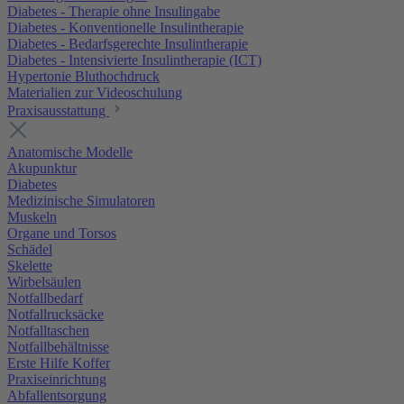
Diabetes - Therapie ohne Insulingabe
Diabetes - Konventionelle Insulintherapie
Diabetes - Bedarfsgerechte Insulintherapie
Diabetes - Intensivierte Insulintherapie (ICT)
Hypertonie Bluthochdruck
Materialien zur Videoschulung
Praxisausstattung
Anatomische Modelle
Akupunktur
Diabetes
Medizinische Simulatoren
Muskeln
Organe und Torsos
Schädel
Skelette
Wirbelsäulen
Notfallbedarf
Notfallrucksäcke
Notfalltaschen
Notfallbehältnisse
Erste Hilfe Koffer
Praxiseinrichtung
Abfallentsorgung