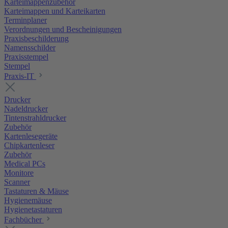
Karteimappenzubehör
Karteimappen und Karteikarten
Terminplaner
Verordnungen und Bescheinigungen
Praxisbeschilderung
Namensschilder
Praxisstempel
Stempel
Praxis-IT
Drucker
Nadeldrucker
Tintenstrahldrucker
Zubehör
Kartenlesegeräte
Chipkartenleser
Zubehör
Medical PCs
Monitore
Scanner
Tastaturen & Mäuse
Hygienemäuse
Hygienetastaturen
Fachbücher