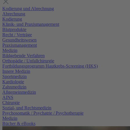
Kodierung und Abrechnung
Abrechnung
Kodierung
Klinik- und Praxismanagement
Blutprodukte
Recht / Verträge
Gesundheitswesen
Praxismanagement
Medizin
Bildgebende Verfahren
Orthopädie / Unfallchirurgie
Fortbildungsprogramm Hautkrebs-Screening (HKS)
Innere Medizin
Sportmedizin
Kardiologie
Zahnmedizin
Allgemeinmedizin
AINS
Chirurgie
Sozial- und Rechtsmedizin
Psychosomatik / Psychatrie / Psychotherapie
Medizin
Bücher & eBooks