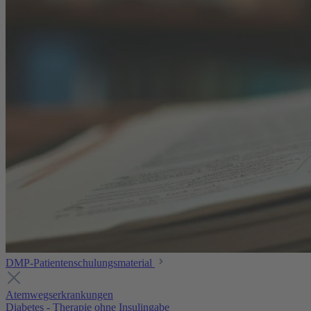
DMP-Patientenschulungsmaterial
Atemwegserkrankungen
Diabetes - Therapie ohne Insulingabe