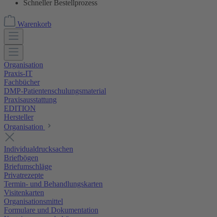
Schneller Bestellprozess
Warenkorb
Organisation
Praxis-IT
Fachbücher
DMP-Patientenschulungsmaterial
Praxisausstattung
EDITION
Hersteller
Organisation
Individualdrucksachen
Briefbögen
Briefumschläge
Privatrezepte
Termin- und Behandlungskarten
Visitenkarten
Organisationsmittel
Formulare und Dokumentation