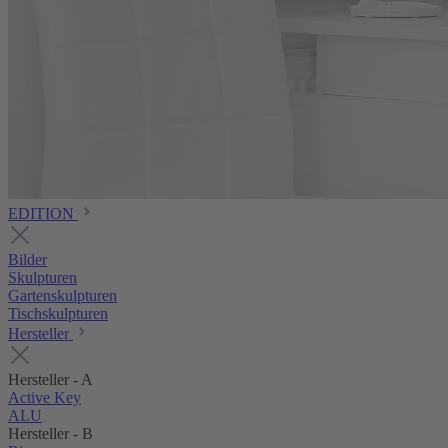
EDITION
Bilder
Skulpturen
Gartenskulpturen
Tischskulpturen
Hersteller
Hersteller - A
Active Key
ALU
Hersteller - B