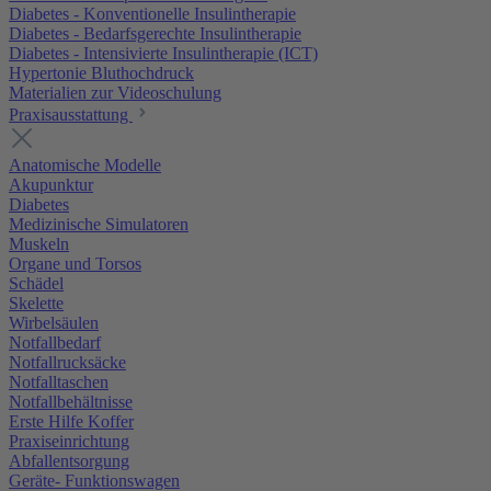
Diabetes - Konventionelle Insulintherapie
Diabetes - Bedarfsgerechte Insulintherapie
Diabetes - Intensivierte Insulintherapie (ICT)
Hypertonie Bluthochdruck
Materialien zur Videoschulung
Praxisausstattung
Anatomische Modelle
Akupunktur
Diabetes
Medizinische Simulatoren
Muskeln
Organe und Torsos
Schädel
Skelette
Wirbelsäulen
Notfallbedarf
Notfallrucksäcke
Notfalltaschen
Notfallbehältnisse
Erste Hilfe Koffer
Praxiseinrichtung
Abfallentsorgung
Geräte- Funktionswagen