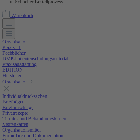
Schneller Bestellprozess
Warenkorb
Organisation
Praxis-IT
Fachbücher
DMP-Patientenschulungsmaterial
Praxisausstattung
EDITION
Hersteller
Organisation
Individualdrucksachen
Briefbögen
Briefumschläge
Privatrezepte
Termin- und Behandlungskarten
Visitenkarten
Organisationsmittel
Formulare und Dokumentation