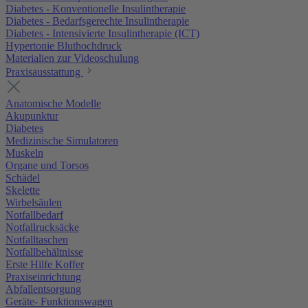
Diabetes - Konventionelle Insulintherapie
Diabetes - Bedarfsgerechte Insulintherapie
Diabetes - Intensivierte Insulintherapie (ICT)
Hypertonie Bluthochdruck
Materialien zur Videoschulung
Praxisausstattung
Anatomische Modelle
Akupunktur
Diabetes
Medizinische Simulatoren
Muskeln
Organe und Torsos
Schädel
Skelette
Wirbelsäulen
Notfallbedarf
Notfallrucksäcke
Notfalltaschen
Notfallbehältnisse
Erste Hilfe Koffer
Praxiseinrichtung
Abfallentsorgung
Geräte- Funktionswagen