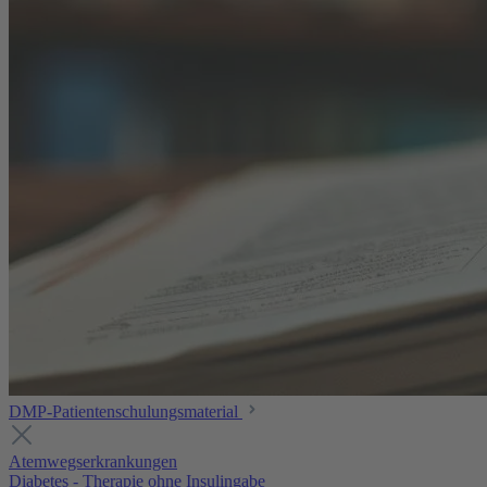
DMP-Patientenschulungsmaterial
Atemwegserkrankungen
Diabetes - Therapie ohne Insulingabe