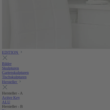
EDITION
Bilder
Skulpturen
Gartenskulpturen
Tischskulpturen
Hersteller
Hersteller - A
Active Key
ALU
Hersteller - B