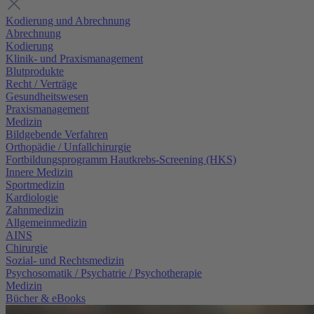
Kodierung und Abrechnung
Abrechnung
Kodierung
Klinik- und Praxismanagement
Blutprodukte
Recht / Verträge
Gesundheitswesen
Praxismanagement
Medizin
Bildgebende Verfahren
Orthopädie / Unfallchirurgie
Fortbildungsprogramm Hautkrebs-Screening (HKS)
Innere Medizin
Sportmedizin
Kardiologie
Zahnmedizin
Allgemeinmedizin
AINS
Chirurgie
Sozial- und Rechtsmedizin
Psychosomatik / Psychatrie / Psychotherapie
Medizin
Bücher & eBooks