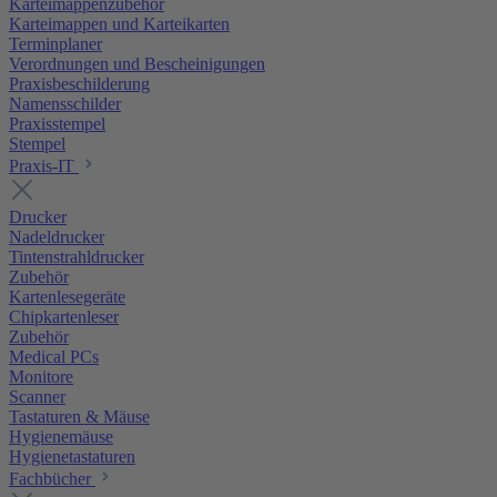
Karteimappenzubehör
Karteimappen und Karteikarten
Terminplaner
Verordnungen und Bescheinigungen
Praxisbeschilderung
Namensschilder
Praxisstempel
Stempel
Praxis-IT
Drucker
Nadeldrucker
Tintenstrahldrucker
Zubehör
Kartenlesegeräte
Chipkartenleser
Zubehör
Medical PCs
Monitore
Scanner
Tastaturen & Mäuse
Hygienemäuse
Hygienetastaturen
Fachbücher