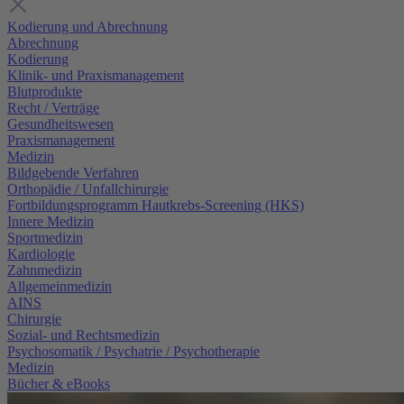
Kodierung und Abrechnung
Abrechnung
Kodierung
Klinik- und Praxismanagement
Blutprodukte
Recht / Verträge
Gesundheitswesen
Praxismanagement
Medizin
Bildgebende Verfahren
Orthopädie / Unfallchirurgie
Fortbildungsprogramm Hautkrebs-Screening (HKS)
Innere Medizin
Sportmedizin
Kardiologie
Zahnmedizin
Allgemeinmedizin
AINS
Chirurgie
Sozial- und Rechtsmedizin
Psychosomatik / Psychatrie / Psychotherapie
Medizin
Bücher & eBooks