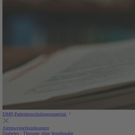
DMP-Patientenschulungsmaterial
Atemwegserkrankungen
Diabetes - Therapie ohne Insulingabe