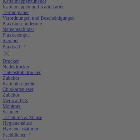
Karteimappenzubehör
Karteimappen und Karteikarten
Terminplaner
Verordnungen und Bescheinigungen
Praxisbeschilderung
Namensschilder
Praxisstempel
Stempel
Praxis-IT
Drucker
Nadeldrucker
Tintenstrahldrucker
Zubehör
Kartenlesegeräte
Chipkartenleser
Zubehör
Medical PCs
Monitore
Scanner
Tastaturen & Mäuse
Hygienemäuse
Hygienetastaturen
Fachbücher