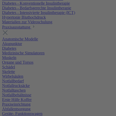
Diabetes - Konventionelle Insulintherapie
Diabetes - Bedarfsgerechte Insulintherapie
Diabetes - Intensivierte Insulintherapie (ICT)
Hypertonie Bluthochdruck
Materialien zur Videoschulung
Praxisausstattung
Anatomische Modelle
Akupunktur
Diabetes
Medizinische Simulatoren
Muskeln
Organe und Torsos
Schädel
Skelette
Wirbelsäulen
Notfallbedarf
Notfallrucksäcke
Notfalltaschen
Notfallbehältnisse
Erste Hilfe Koffer
Praxiseinrichtung
Abfallentsorgung
Geräte- Funktionswagen