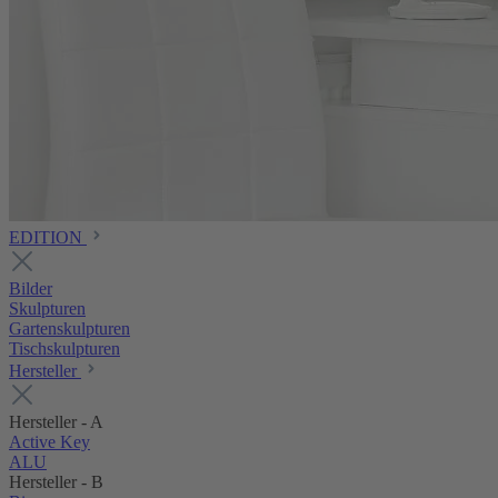
EDITION
Bilder
Skulpturen
Gartenskulpturen
Tischskulpturen
Hersteller
Hersteller - A
Active Key
ALU
Hersteller - B