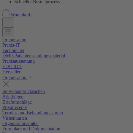
Schneller Bestellprozess
Warenkorb
Organisation
Praxis-IT
Fachbücher
DMP-Patientenschulungsmaterial
Praxisausstattung
EDITION
Hersteller
Organisation
Individualdrucksachen
Briefbögen
Briefumschläge
Privatrezepte
Termin- und Behandlungskarten
Visitenkarten
Organisationsmittel
Formulare und Dokumentation