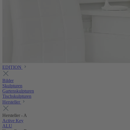
EDITION
Bilder
Skulpturen
Gartenskulpturen
Tischskulpturen
Hersteller
Hersteller - A
Active Key
ALU