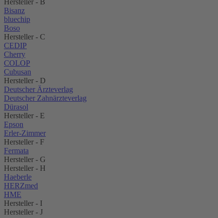
Hersteller - B
Bisanz
bluechip
Boso
Hersteller - C
CEDIP
Cherry
COLOP
Cubusan
Hersteller - D
Deutscher Ärzteverlag
Deutscher Zahnärzteverlag
Dürasol
Hersteller - E
Epson
Erler-Zimmer
Hersteller - F
Fermata
Hersteller - G
Hersteller - H
Haeberle
HERZmed
HME
Hersteller - I
Hersteller - J