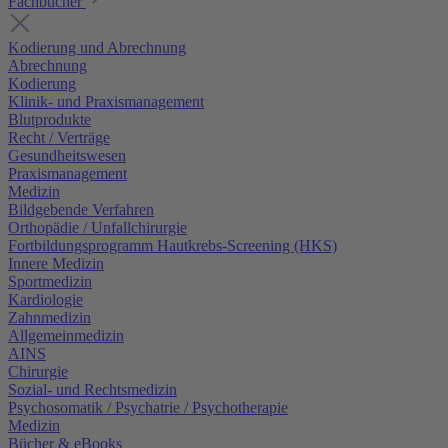
Fachbücher
Kodierung und Abrechnung
Abrechnung
Kodierung
Klinik- und Praxismanagement
Blutprodukte
Recht / Verträge
Gesundheitswesen
Praxismanagement
Medizin
Bildgebende Verfahren
Orthopädie / Unfallchirurgie
Fortbildungsprogramm Hautkrebs-Screening (HKS)
Innere Medizin
Sportmedizin
Kardiologie
Zahnmedizin
Allgemeinmedizin
AINS
Chirurgie
Sozial- und Rechtsmedizin
Psychosomatik / Psychatrie / Psychotherapie
Medizin
Bücher & eBooks