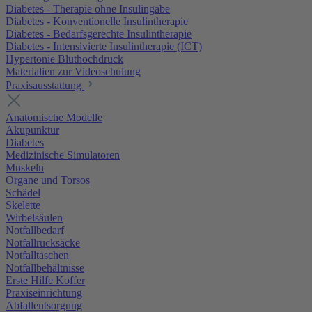
Diabetes - Therapie ohne Insulingabe
Diabetes - Konventionelle Insulintherapie
Diabetes - Bedarfsgerechte Insulintherapie
Diabetes - Intensivierte Insulintherapie (ICT)
Hypertonie Bluthochdruck
Materialien zur Videoschulung
Praxisausstattung
Anatomische Modelle
Akupunktur
Diabetes
Medizinische Simulatoren
Muskeln
Organe und Torsos
Schädel
Skelette
Wirbelsäulen
Notfallbedarf
Notfallrucksäcke
Notfalltaschen
Notfallbehältnisse
Erste Hilfe Koffer
Praxiseinrichtung
Abfallentsorgung