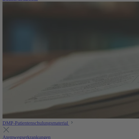
DMP-Patientenschulungsmaterial
Atemwegserkrankungen