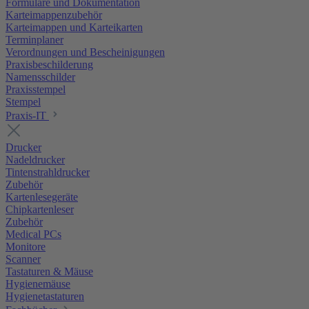
Formulare und Dokumentation
Karteimappenzubehör
Karteimappen und Karteikarten
Terminplaner
Verordnungen und Bescheinigungen
Praxisbeschilderung
Namensschilder
Praxisstempel
Stempel
Praxis-IT
Drucker
Nadeldrucker
Tintenstrahldrucker
Zubehör
Kartenlesegeräte
Chipkartenleser
Zubehör
Medical PCs
Monitore
Scanner
Tastaturen & Mäuse
Hygienemäuse
Hygienetastaturen