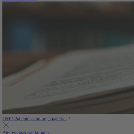
DMP-Patientenschulungsmaterial
Atemwegserkrankungen