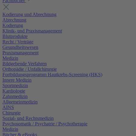
Fachbücher
Kodierung und Abrechnung
Abrechnung
Kodierung
Klinik- und Praxismanagement
Blutprodukte
Recht / Verträge
Gesundheitswesen
Praxismanagement
Medizin
Bildgebende Verfahren
Orthopädie / Unfallchirurgie
Fortbildungsprogramm Hautkrebs-Screening (HKS)
Innere Medizin
Sportmedizin
Kardiologie
Zahnmedizin
Allgemeinmedizin
AINS
Chirurgie
Sozial- und Rechtsmedizin
Psychosomatik / Psychatrie / Psychotherapie
Medizin
Bücher & eBooks