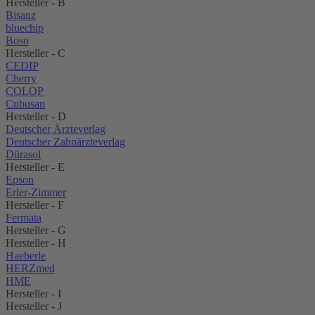
Hersteller - B
Bisanz
bluechip
Boso
Hersteller - C
CEDIP
Cherry
COLOP
Cubusan
Hersteller - D
Deutscher Ärzteverlag
Deutscher Zahnärzteverlag
Dürasol
Hersteller - E
Epson
Erler-Zimmer
Hersteller - F
Fermata
Hersteller - G
Hersteller - H
Haeberle
HERZmed
HME
Hersteller - I
Hersteller - J