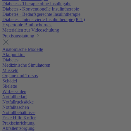
Diabetes - Therapie ohne Insulingabe
Diabetes - Konventionelle Insulintherapie
Diabetes - Bedarfsgerechte Insulintherapie
Diabetes - Intensivierte Insulintherapie (ICT)
Hypertonie Bluthochdruck
Materialien zur Videoschulung
Praxisausstattung
Anatomische Modelle
Akupunktur
Diabetes
Medizinische Simulatoren
Muskeln
Organe und Torsos
Schädel
Skelette
Wirbelsäulen
Notfallbedarf
Notfallrucksäcke
Notfalltaschen
Notfallbehältnisse
Erste Hilfe Koffer
Praxiseinrichtung
Abfallentsorgung