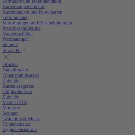
Formulare und Dokumentation
Karteimappenzubehör
Karteimappen und Karteikarten
Terminplaner
Verordnungen und Bescheinigungen
Praxisbeschilderung
Namensschilder
Praxisstempel
Stempel
Praxis-IT
Drucker
Nadeldrucker
Tintenstrahldrucker
Zubehör
Kartenlesegeräte
Chipkartenleser
Zubehör
Medical PCs
Monitore
Scanner
Tastaturen & Mäuse
Hygienemäuse
Hygienetastaturen