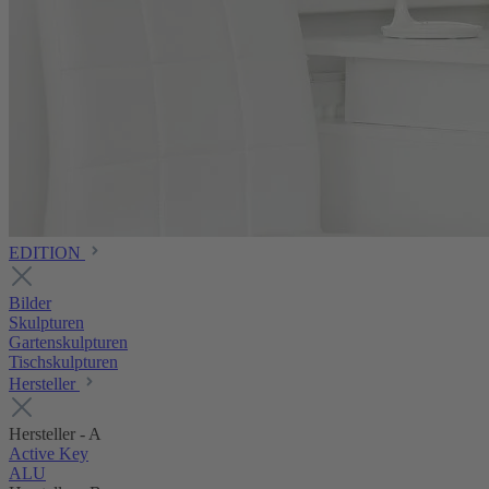
EDITION
Bilder
Skulpturen
Gartenskulpturen
Tischskulpturen
Hersteller
Hersteller - A
Active Key
ALU