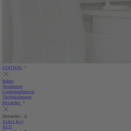
EDITION
Bilder
Skulpturen
Gartenskulpturen
Tischskulpturen
Hersteller
Hersteller - A
Active Key
ALU