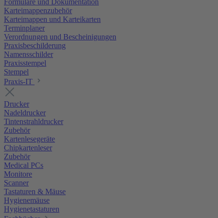
Formulare und Dokumentation
Karteimappenzubehör
Karteimappen und Karteikarten
Terminplaner
Verordnungen und Bescheinigungen
Praxisbeschilderung
Namensschilder
Praxisstempel
Stempel
Praxis-IT
Drucker
Nadeldrucker
Tintenstrahldrucker
Zubehör
Kartenlesegeräte
Chipkartenleser
Zubehör
Medical PCs
Monitore
Scanner
Tastaturen & Mäuse
Hygienemäuse
Hygienetastaturen