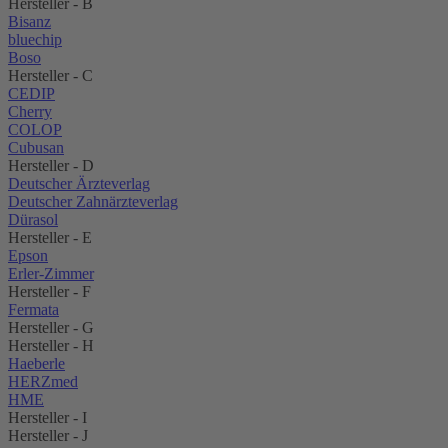
Hersteller - B
Bisanz
bluechip
Boso
Hersteller - C
CEDIP
Cherry
COLOP
Cubusan
Hersteller - D
Deutscher Ärzteverlag
Deutscher Zahnärzteverlag
Dürasol
Hersteller - E
Epson
Erler-Zimmer
Hersteller - F
Fermata
Hersteller - G
Hersteller - H
Haeberle
HERZmed
HME
Hersteller - I
Hersteller - J