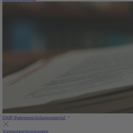
DMP-Patientenschulungsmaterial
Atemwegserkrankungen