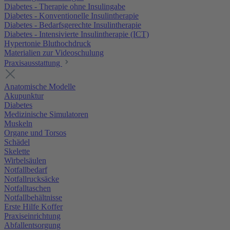
Diabetes - Therapie ohne Insulingabe
Diabetes - Konventionelle Insulintherapie
Diabetes - Bedarfsgerechte Insulintherapie
Diabetes - Intensivierte Insulintherapie (ICT)
Hypertonie Bluthochdruck
Materialien zur Videoschulung
Praxisausstattung
Anatomische Modelle
Akupunktur
Diabetes
Medizinische Simulatoren
Muskeln
Organe und Torsos
Schädel
Skelette
Wirbelsäulen
Notfallbedarf
Notfallrucksäcke
Notfalltaschen
Notfallbehältnisse
Erste Hilfe Koffer
Praxiseinrichtung
Abfallentsorgung