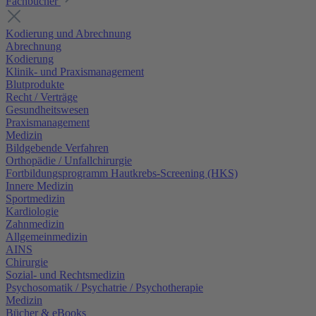
Fachbücher
Kodierung und Abrechnung
Abrechnung
Kodierung
Klinik- und Praxismanagement
Blutprodukte
Recht / Verträge
Gesundheitswesen
Praxismanagement
Medizin
Bildgebende Verfahren
Orthopädie / Unfallchirurgie
Fortbildungsprogramm Hautkrebs-Screening (HKS)
Innere Medizin
Sportmedizin
Kardiologie
Zahnmedizin
Allgemeinmedizin
AINS
Chirurgie
Sozial- und Rechtsmedizin
Psychosomatik / Psychatrie / Psychotherapie
Medizin
Bücher & eBooks