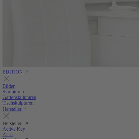
EDITION
Bilder
Skulpturen
Gartenskulpturen
Tischskulpturen
Hersteller
Hersteller - A
Active Key
ALU