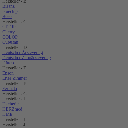
Hersteller - B
Bisanz
bluechip
Boso
Hersteller - C
CEDIP
Cherry
COLOP
Cubusan
Hersteller - D
Deutscher Ärzteverlag
Deutscher Zahnärzteverlag
Dürasol
Hersteller - E
Epson
Erler-Zimmer
Hersteller - F
Fermata
Hersteller - G
Hersteller - H
Haeberle
HERZmed
HME
Hersteller - I
Hersteller - J