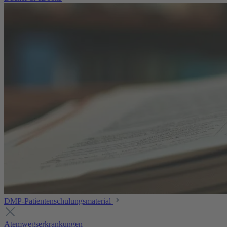
DMP-Patientenschulungsmaterial
Atemwegserkrankungen