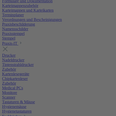
Formulare und Dokumentation
Karteimappenzubehör
Karteimappen und Karteikarten
Terminplaner
Verordnungen und Bescheinigungen
Praxisbeschilderung
Namensschilder
Praxisstempel
Stempel
Praxis-IT
Drucker
Nadeldrucker
Tintenstrahldrucker
Zubehör
Kartenlesegeräte
Chipkartenleser
Zubehör
Medical PCs
Monitore
Scanner
Tastaturen & Mäuse
Hygienemäuse
Hygienetastaturen