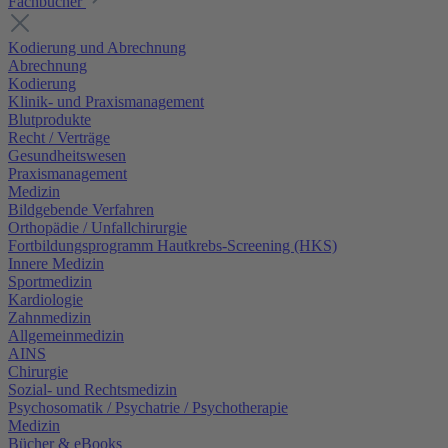
Fachbücher
Kodierung und Abrechnung
Abrechnung
Kodierung
Klinik- und Praxismanagement
Blutprodukte
Recht / Verträge
Gesundheitswesen
Praxismanagement
Medizin
Bildgebende Verfahren
Orthopädie / Unfallchirurgie
Fortbildungsprogramm Hautkrebs-Screening (HKS)
Innere Medizin
Sportmedizin
Kardiologie
Zahnmedizin
Allgemeinmedizin
AINS
Chirurgie
Sozial- und Rechtsmedizin
Psychosomatik / Psychatrie / Psychotherapie
Medizin
Bücher & eBooks