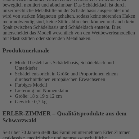
beweglich montiert und abnehmbar. Das Schädeldach ist durch
unzerbrechliche Metallstifte an der Schädelbasis ausgerichtet und
wird von starken Magneten gehalten, sodass keine störenden Haken
mehr notwendig sind, keine Stifte abbrechen können und auch kein
Spalt zwischen Schädelbasis und Schädeldach entsteht. Dies
unterscheidet das Modell wesentlich von den Wettbewerbsmodellen
mit Plastikstiften oder störenden Metallhaken.
Produktmerkmale
Modell besteht aus Schädelbasis, Schädeldach und
Unterkiefer
Schädel entspricht in Größe und Proportionen einem
durchschnittlichen europäischen Erwachsenen
Farbiges Modell
Lieferung mit Nomenklatur
Größe: 18 x 19 x 12 cm
Gewicht: 0,7 kg
ERLER-ZIMMER – Qualitätsprodukte aus dem
Schwarzwald
Seit über 70 Jahren stellt das Familienunternehmen Erler-Zimmer
erstklassige, medizinische und naturwissenschaftliche