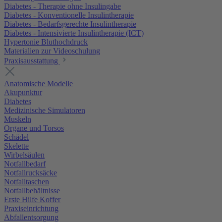
Diabetes - Therapie ohne Insulingabe
Diabetes - Konventionelle Insulintherapie
Diabetes - Bedarfsgerechte Insulintherapie
Diabetes - Intensivierte Insulintherapie (ICT)
Hypertonie Bluthochdruck
Materialien zur Videoschulung
Praxisausstattung
Anatomische Modelle
Akupunktur
Diabetes
Medizinische Simulatoren
Muskeln
Organe und Torsos
Schädel
Skelette
Wirbelsäulen
Notfallbedarf
Notfallrucksäcke
Notfalltaschen
Notfallbehältnisse
Erste Hilfe Koffer
Praxiseinrichtung
Abfallentsorgung