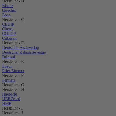
Hersteller - B
Bisanz
bluechip
Boso
Hersteller - C
CEDIP
Cherry
COLOP
Cubusan
Hersteller - D
Deutscher Ärzteverlag
Deutscher Zahnärzteverlag
Dürasol
Hersteller - E
Epson
Erler-Zimmer
Hersteller - F
Fermata
Hersteller - G
Hersteller - H
Haeberle
HERZmed
HME
Hersteller - I
Hersteller - J