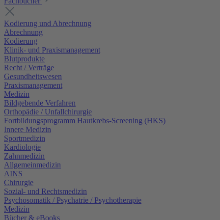
Fachbücher
Kodierung und Abrechnung
Abrechnung
Kodierung
Klinik- und Praxismanagement
Blutprodukte
Recht / Verträge
Gesundheitswesen
Praxismanagement
Medizin
Bildgebende Verfahren
Orthopädie / Unfallchirurgie
Fortbildungsprogramm Hautkrebs-Screening (HKS)
Innere Medizin
Sportmedizin
Kardiologie
Zahnmedizin
Allgemeinmedizin
AINS
Chirurgie
Sozial- und Rechtsmedizin
Psychosomatik / Psychatrie / Psychotherapie
Medizin
Bücher & eBooks