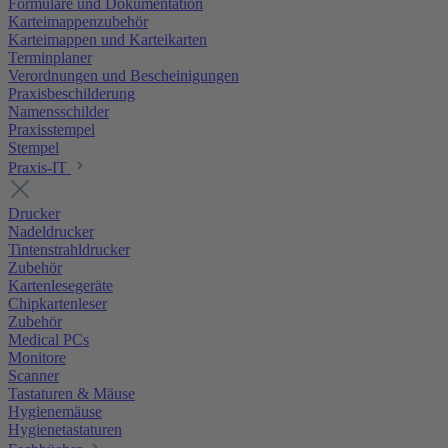
Formulare und Dokumentation
Karteimappenzubehör
Karteimappen und Karteikarten
Terminplaner
Verordnungen und Bescheinigungen
Praxisbeschilderung
Namensschilder
Praxisstempel
Stempel
Praxis-IT
Drucker
Nadeldrucker
Tintenstrahldrucker
Zubehör
Kartenlesegeräte
Chipkartenleser
Zubehör
Medical PCs
Monitore
Scanner
Tastaturen & Mäuse
Hygienemäuse
Hygienetastaturen