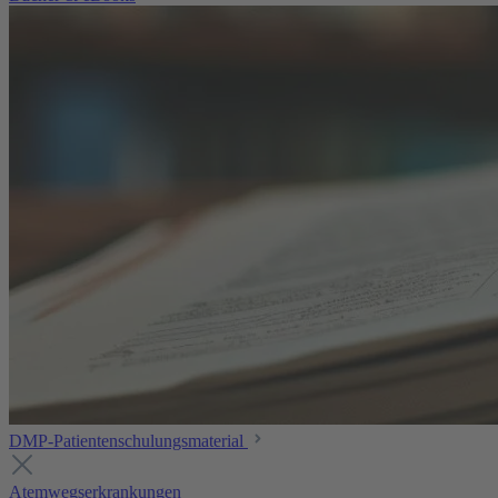
DMP-Patientenschulungsmaterial
Atemwegserkrankungen