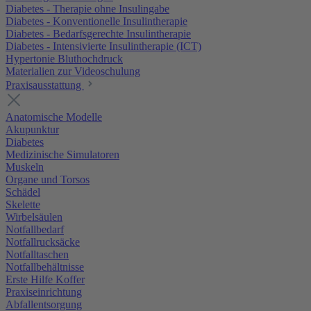
Diabetes - Therapie ohne Insulingabe
Diabetes - Konventionelle Insulintherapie
Diabetes - Bedarfsgerechte Insulintherapie
Diabetes - Intensivierte Insulintherapie (ICT)
Hypertonie Bluthochdruck
Materialien zur Videoschulung
Praxisausstattung
Anatomische Modelle
Akupunktur
Diabetes
Medizinische Simulatoren
Muskeln
Organe und Torsos
Schädel
Skelette
Wirbelsäulen
Notfallbedarf
Notfallrucksäcke
Notfalltaschen
Notfallbehältnisse
Erste Hilfe Koffer
Praxiseinrichtung
Abfallentsorgung