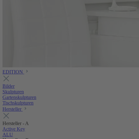
EDITION
Bilder
Skulpturen
Gartenskulpturen
Tischskulpturen
Hersteller
Hersteller - A
Active Key
ALU