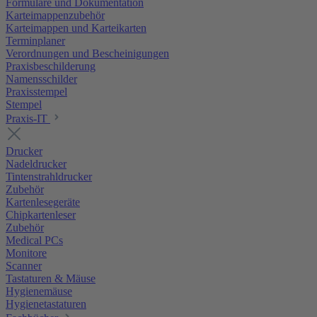
Formulare und Dokumentation
Karteimappenzubehör
Karteimappen und Karteikarten
Terminplaner
Verordnungen und Bescheinigungen
Praxisbeschilderung
Namensschilder
Praxisstempel
Stempel
Praxis-IT
Drucker
Nadeldrucker
Tintenstrahldrucker
Zubehör
Kartenlesegeräte
Chipkartenleser
Zubehör
Medical PCs
Monitore
Scanner
Tastaturen & Mäuse
Hygienemäuse
Hygienetastaturen