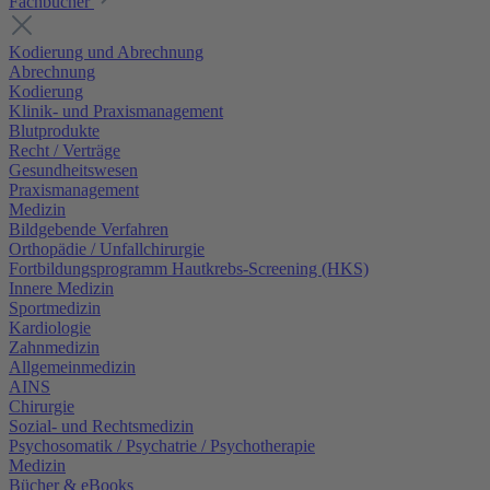
Fachbücher
Kodierung und Abrechnung
Abrechnung
Kodierung
Klinik- und Praxismanagement
Blutprodukte
Recht / Verträge
Gesundheitswesen
Praxismanagement
Medizin
Bildgebende Verfahren
Orthopädie / Unfallchirurgie
Fortbildungsprogramm Hautkrebs-Screening (HKS)
Innere Medizin
Sportmedizin
Kardiologie
Zahnmedizin
Allgemeinmedizin
AINS
Chirurgie
Sozial- und Rechtsmedizin
Psychosomatik / Psychatrie / Psychotherapie
Medizin
Bücher & eBooks