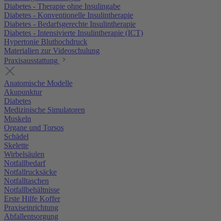
Diabetes - Therapie ohne Insulingabe
Diabetes - Konventionelle Insulintherapie
Diabetes - Bedarfsgerechte Insulintherapie
Diabetes - Intensivierte Insulintherapie (ICT)
Hypertonie Bluthochdruck
Materialien zur Videoschulung
Praxisausstattung
Anatomische Modelle
Akupunktur
Diabetes
Medizinische Simulatoren
Muskeln
Organe und Torsos
Schädel
Skelette
Wirbelsäulen
Notfallbedarf
Notfallrucksäcke
Notfalltaschen
Notfallbehältnisse
Erste Hilfe Koffer
Praxiseinrichtung
Abfallentsorgung