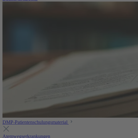
DMP-Patientenschulungsmaterial
Atemwegserkrankungen