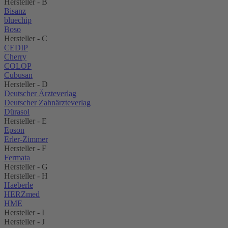
Hersteller - B
Bisanz
bluechip
Boso
Hersteller - C
CEDIP
Cherry
COLOP
Cubusan
Hersteller - D
Deutscher Ärzteverlag
Deutscher Zahnärzteverlag
Dürasol
Hersteller - E
Epson
Erler-Zimmer
Hersteller - F
Fermata
Hersteller - G
Hersteller - H
Haeberle
HERZmed
HME
Hersteller - I
Hersteller - J