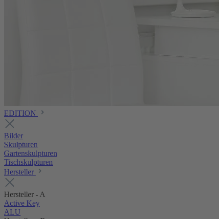
EDITION
Bilder
Skulpturen
Gartenskulpturen
Tischskulpturen
Hersteller
Hersteller - A
Active Key
ALU