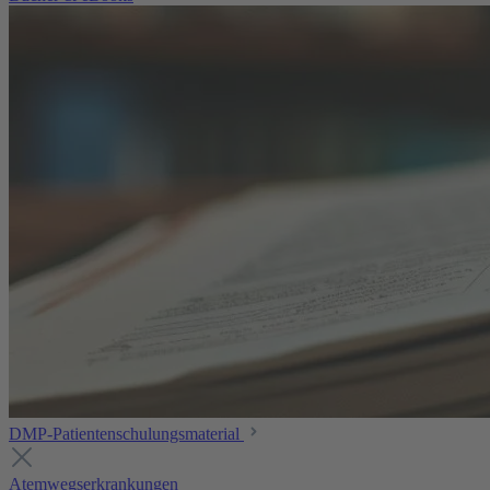
DMP-Patientenschulungsmaterial
Atemwegserkrankungen