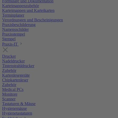
Formulare und Dokumentation
Karteimappenzubehör
Karteimappen und Karteikarten
Terminplaner
Verordnungen und Bescheinigungen
Praxisbeschilderung
Namensschilder
Praxisstempel
Stempel
Praxis-IT
Drucker
Nadeldrucker
Tintenstrahldrucker
Zubehör
Kartenlesegeräte
Chipkartenleser
Zubehör
Medical PCs
Monitore
Scanner
Tastaturen & Mäuse
Hygienemäuse
Hygienetastaturen