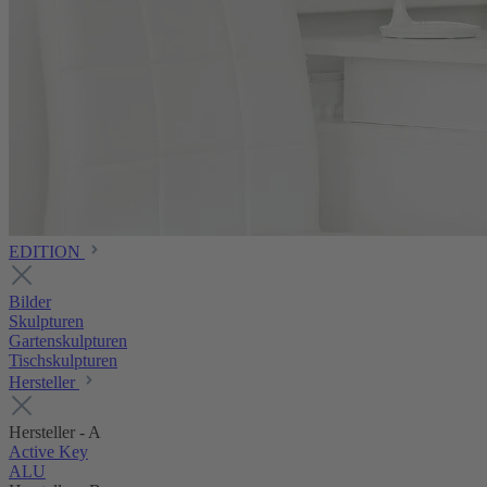
EDITION
Bilder
Skulpturen
Gartenskulpturen
Tischskulpturen
Hersteller
Hersteller - A
Active Key
ALU