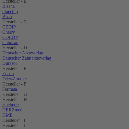
Hersteller - B
Bisanz
bluechip
Boso
Hersteller - C
CEDIP
Cherry
COLOP
Cubusan
Hersteller - D
Deutscher Ärzteverlag
Deutscher Zahnärzteverlag
Dürasol
Hersteller - E
Epson
Erler-Zimmer
Hersteller - F
Fermata
Hersteller - G
Hersteller - H
Haeberle
HERZmed
HME
Hersteller - I
Hersteller - J