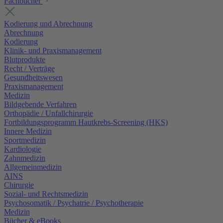
Fachbücher
Kodierung und Abrechnung
Abrechnung
Kodierung
Klinik- und Praxismanagement
Blutprodukte
Recht / Verträge
Gesundheitswesen
Praxismanagement
Medizin
Bildgebende Verfahren
Orthopädie / Unfallchirurgie
Fortbildungsprogramm Hautkrebs-Screening (HKS)
Innere Medizin
Sportmedizin
Kardiologie
Zahnmedizin
Allgemeinmedizin
AINS
Chirurgie
Sozial- und Rechtsmedizin
Psychosomatik / Psychatrie / Psychotherapie
Medizin
Bücher & eBooks