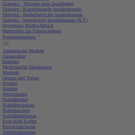
Diabetes - Therapie ohne Insulingabe
Diabetes - Konventionelle Insulintherapie
Diabetes - Bedarfsgerechte Insulintherapie
Diabetes - Intensivierte Insulintherapie (ICT)
Hypertonie Bluthochdruck
Materialien zur Videoschulung
Praxisausstattung
Anatomische Modelle
Akupunktur
Diabetes
Medizinische Simulatoren
Muskeln
Organe und Torsos
Schädel
Skelette
Wirbelsäulen
Notfallbedarf
Notfallrucksäcke
Notfalltaschen
Notfallbehältnisse
Erste Hilfe Koffer
Praxiseinrichtung
Abfallentsorgung