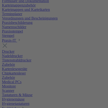
Formulare und Dokumentation
Karteimappenzubehör
Karteimappen und Karteikarten
Terminplaner
Verordnungen und Bescheinigungen
Praxisbeschilderung
Namensschilder
Praxisstempel
Stempel
Praxis-IT
Drucker
Nadeldrucker
Tintenstrahldrucker
Zubehör
Kartenlesegeräte
Chipkartenleser
Zubehör
Medical PCs
Monitore
Scanner
Tastaturen & Mäuse
Hygienemäuse
Hygienetastaturen