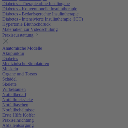
Diabetes - Therapie ohne Insulingabe
Diabetes - Konventionelle Insulintherapie
Diabetes - Bedarfsgerechte Insulintherapie
Diabetes - Intensivierte Insulintherapie (ICT)
Hypertonie Bluthochdruck
Materialien zur Videoschulung
Praxisausstattung
Anatomische Modelle
Akupunktur
Diabetes
Medizinische Simulatoren
Muskeln
Organe und Torsos
Schädel
Skelette
Wirbelsäulen
Notfallbedarf
Notfallrucksäcke
Notfalltaschen
Notfallbehältnisse
Erste Hilfe Koffer
Praxiseinrichtung
Abfallentsorgung