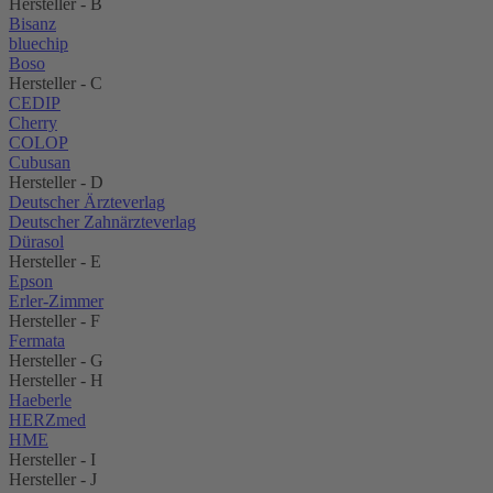
Hersteller - B
Bisanz
bluechip
Boso
Hersteller - C
CEDIP
Cherry
COLOP
Cubusan
Hersteller - D
Deutscher Ärzteverlag
Deutscher Zahnärzteverlag
Dürasol
Hersteller - E
Epson
Erler-Zimmer
Hersteller - F
Fermata
Hersteller - G
Hersteller - H
Haeberle
HERZmed
HME
Hersteller - I
Hersteller - J