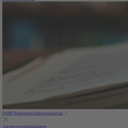
DMP-Patientenschulungsmaterial
Atemwegserkrankungen