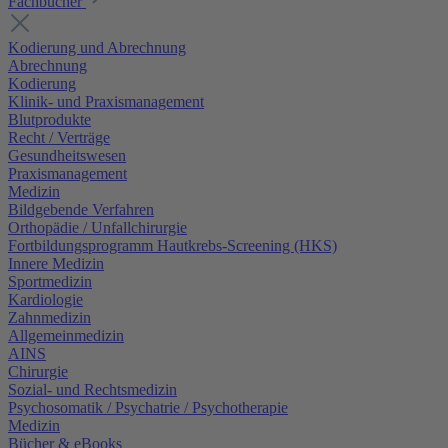
Fachbücher
Kodierung und Abrechnung
Abrechnung
Kodierung
Klinik- und Praxismanagement
Blutprodukte
Recht / Verträge
Gesundheitswesen
Praxismanagement
Medizin
Bildgebende Verfahren
Orthopädie / Unfallchirurgie
Fortbildungsprogramm Hautkrebs-Screening (HKS)
Innere Medizin
Sportmedizin
Kardiologie
Zahnmedizin
Allgemeinmedizin
AINS
Chirurgie
Sozial- und Rechtsmedizin
Psychosomatik / Psychatrie / Psychotherapie
Medizin
Bücher & eBooks