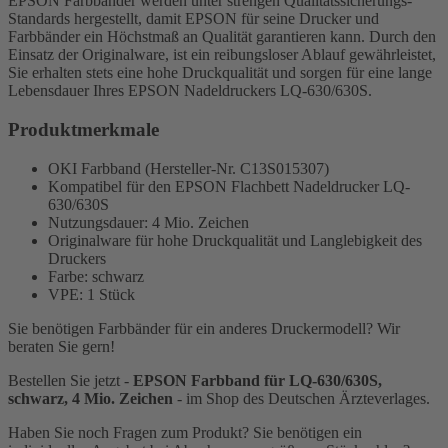
EPSON Farbbänder werden unter
strengen Qualitätssicherungs-
Standards
hergestellt, damit EPSON für seine Drucker und
Farbbänder ein Höchstmaß an Qualität garantieren kann. Durch den
Einsatz der Originalware, ist ein reibungsloser Ablauf gewährleistet,
Sie erhalten stets eine hohe Druckqualität und sorgen für eine lange
Lebensdauer Ihres EPSON Nadeldruckers LQ-630/630S.
Produktmerkmale
OKI Farbband (Hersteller-Nr. C13S015307)
Kompatibel für den EPSON Flachbett Nadeldrucker LQ-
630/630S
Nutzungsdauer: 4 Mio. Zeichen
Originalware für hohe Druckqualität und Langlebigkeit des
Druckers
Farbe: schwarz
VPE: 1 Stück
Sie benötigen Farbbänder für ein anderes Druckermodell? Wir
beraten Sie gern!
Bestellen Sie jetzt -
EPSON Farbband für LQ-630/630S,
schwarz, 4 Mio. Zeichen
- im Shop des Deutschen Ärzteverlages.
Haben Sie noch Fragen zum Produkt? Sie benötigen ein