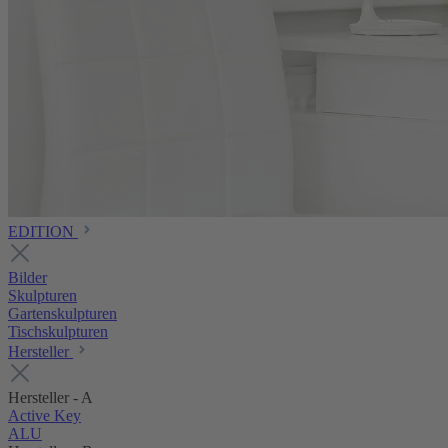
EDITION
Bilder
Skulpturen
Gartenskulpturen
Tischskulpturen
Hersteller
Hersteller - A
Active Key
ALU