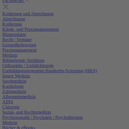
Fachbücher
Kodierung und Abrechnung
Abrechnung
Kodierung
Klinik- und Praxismanagement
Blutprodukte
Recht / Verträge
Gesundheitswesen
Praxismanagement
Medizin
Bildgebende Verfahren
Orthopädie / Unfallchirurgie
Fortbildungsprogramm Hautkrebs-Screening (HKS)
Innere Medizin
Sportmedizin
Kardiologie
Zahnmedizin
Allgemeinmedizin
AINS
Chirurgie
Sozial- und Rechtsmedizin
Psychosomatik / Psychatrie / Psychotherapie
Medizin
Bücher & eBooks