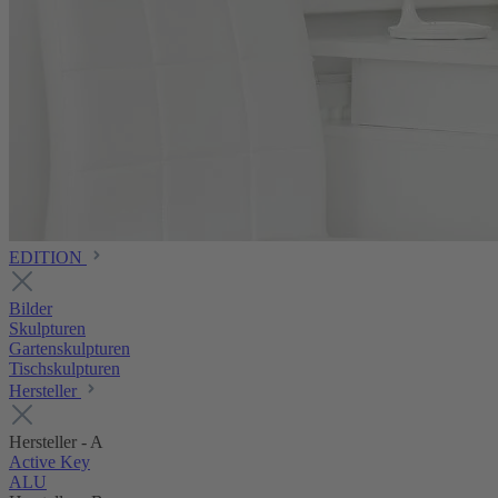
EDITION
Bilder
Skulpturen
Gartenskulpturen
Tischskulpturen
Hersteller
Hersteller - A
Active Key
ALU