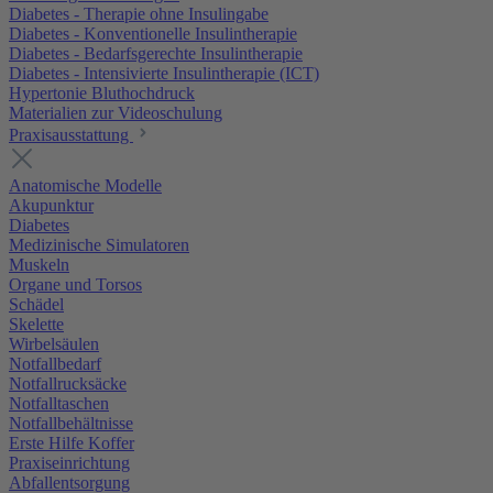
Diabetes - Therapie ohne Insulingabe
Diabetes - Konventionelle Insulintherapie
Diabetes - Bedarfsgerechte Insulintherapie
Diabetes - Intensivierte Insulintherapie (ICT)
Hypertonie Bluthochdruck
Materialien zur Videoschulung
Praxisausstattung
Anatomische Modelle
Akupunktur
Diabetes
Medizinische Simulatoren
Muskeln
Organe und Torsos
Schädel
Skelette
Wirbelsäulen
Notfallbedarf
Notfallrucksäcke
Notfalltaschen
Notfallbehältnisse
Erste Hilfe Koffer
Praxiseinrichtung
Abfallentsorgung