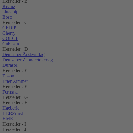
Hersteller - B
Bisanz
bluechip
Boso
Hersteller - C
CEDIP
Cherry
COLOP
Cubusan
Hersteller - D
Deutscher Ärzteverlag
Deutscher Zahnärzteverlag
Dürasol
Hersteller - E
Epson
Erler-Zimmer
Hersteller - F
Fermata
Hersteller - G
Hersteller - H
Haeberle
HERZmed
HME
Hersteller - I
Hersteller - J