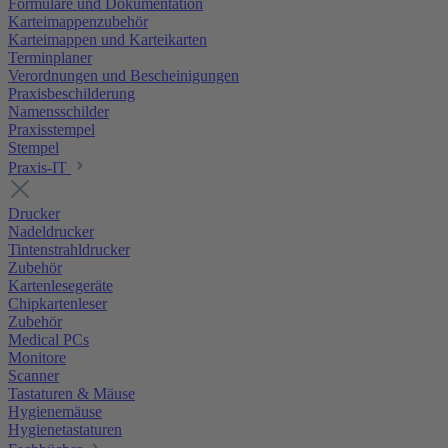
Formulare und Dokumentation
Karteimappenzubehör
Karteimappen und Karteikarten
Terminplaner
Verordnungen und Bescheinigungen
Praxisbeschilderung
Namensschilder
Praxisstempel
Stempel
Praxis-IT
Drucker
Nadeldrucker
Tintenstrahldrucker
Zubehör
Kartenlesegeräte
Chipkartenleser
Zubehör
Medical PCs
Monitore
Scanner
Tastaturen & Mäuse
Hygienemäuse
Hygienetastaturen