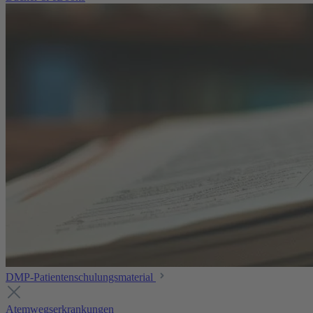
DMP-Patientenschulungsmaterial
Atemwegserkrankungen