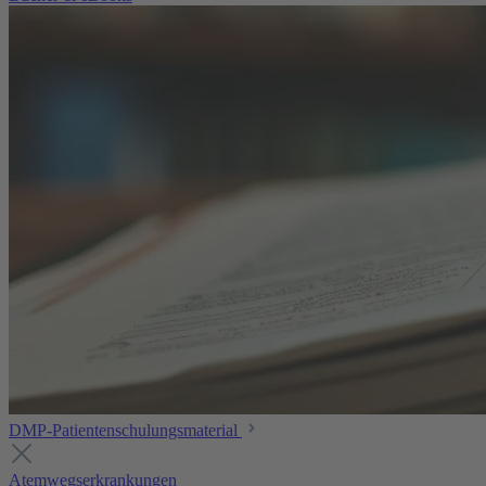
DMP-Patientenschulungsmaterial
Atemwegserkrankungen