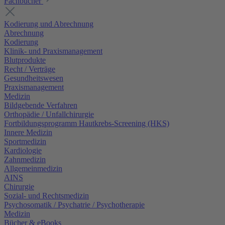
Fachbücher
Kodierung und Abrechnung
Abrechnung
Kodierung
Klinik- und Praxismanagement
Blutprodukte
Recht / Verträge
Gesundheitswesen
Praxismanagement
Medizin
Bildgebende Verfahren
Orthopädie / Unfallchirurgie
Fortbildungsprogramm Hautkrebs-Screening (HKS)
Innere Medizin
Sportmedizin
Kardiologie
Zahnmedizin
Allgemeinmedizin
AINS
Chirurgie
Sozial- und Rechtsmedizin
Psychosomatik / Psychatrie / Psychotherapie
Medizin
Bücher & eBooks