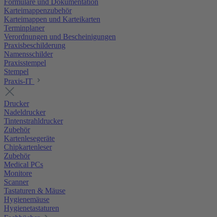
Formulare und Dokumentation
Karteimappenzubehör
Karteimappen und Karteikarten
Terminplaner
Verordnungen und Bescheinigungen
Praxisbeschilderung
Namensschilder
Praxisstempel
Stempel
Praxis-IT
Drucker
Nadeldrucker
Tintenstrahldrucker
Zubehör
Kartenlesegeräte
Chipkartenleser
Zubehör
Medical PCs
Monitore
Scanner
Tastaturen & Mäuse
Hygienemäuse
Hygienetastaturen