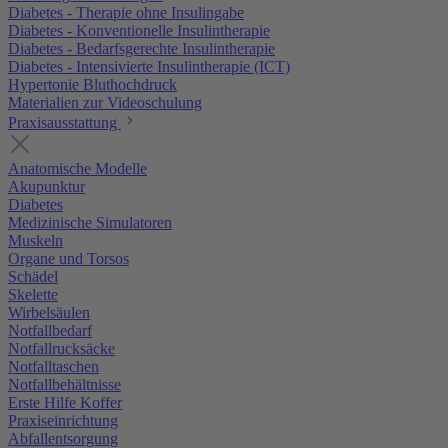
Diabetes - Therapie ohne Insulingabe
Diabetes - Konventionelle Insulintherapie
Diabetes - Bedarfsgerechte Insulintherapie
Diabetes - Intensivierte Insulintherapie (ICT)
Hypertonie Bluthochdruck
Materialien zur Videoschulung
Praxisausstattung
Anatomische Modelle
Akupunktur
Diabetes
Medizinische Simulatoren
Muskeln
Organe und Torsos
Schädel
Skelette
Wirbelsäulen
Notfallbedarf
Notfallrucksäcke
Notfalltaschen
Notfallbehältnisse
Erste Hilfe Koffer
Praxiseinrichtung
Abfallentsorgung