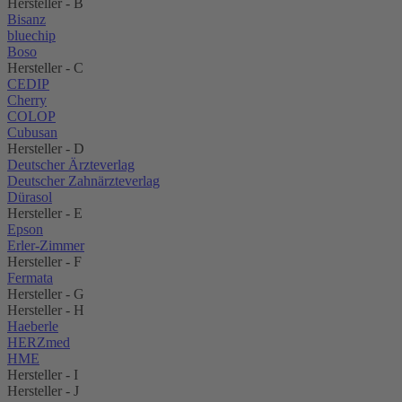
Hersteller - B
Bisanz
bluechip
Boso
Hersteller - C
CEDIP
Cherry
COLOP
Cubusan
Hersteller - D
Deutscher Ärzteverlag
Deutscher Zahnärzteverlag
Dürasol
Hersteller - E
Epson
Erler-Zimmer
Hersteller - F
Fermata
Hersteller - G
Hersteller - H
Haeberle
HERZmed
HME
Hersteller - I
Hersteller - J