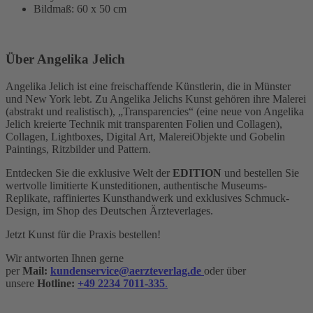
Bildmaß: 60 x 50 cm
Über Angelika Jelich
Angelika Jelich ist eine freischaffende Künstlerin, die in Münster
und New York lebt. Zu Angelika Jelichs Kunst gehören ihre Malerei
(abstrakt und realistisch), „Transparencies“ (eine neue von Angelika
Jelich kreierte Technik mit transparenten Folien und Collagen),
Collagen, Lightboxes, Digital Art, MalereiObjekte und Gobelin
Paintings, Ritzbilder und Pattern.
Entdecken Sie die exklusive Welt der
EDITION
und bestellen Sie
wertvolle limitierte Kunsteditionen, authentische Museums-
Replikate, raffiniertes Kunsthandwerk und exklusives Schmuck-
Design,
im Shop des Deutschen Ärzteverlages.
Jetzt Kunst für die Praxis bestellen!
Wir antworten Ihnen gerne
per
Mail:
kundenservice@aerzteverlag.de
oder über
unsere
Hotline:
+49 2234 7011-335
.