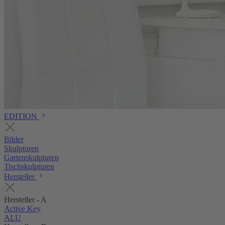
EDITION
Bilder
Skulpturen
Gartenskulpturen
Tischskulpturen
Hersteller
Hersteller - A
Active Key
ALU