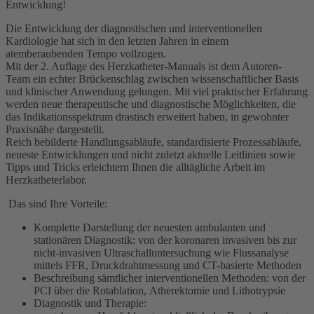
Entwicklung!
Die Entwicklung der diagnostischen und interventionellen
Kardiologie
hat sich in den letzten Jahren in einem
atemberaubenden Tempo vollzogen.
Mit
der 2. Auflage des Herzkatheter-Manuals
ist dem Autoren-
Team
ein echter Brückenschlag zwischen wissenschaftlicher Basis
und klinischer Anwendung gelungen. Mit viel praktischer Erfahrung
werden
neue therapeutische und diagnostische Möglichkeiten, die
das Indikationsspektrum drastisch erweitert haben, in gewohnter
Praxisnähe dar
gestellt.
Reich bebilderte Handlungsabläufe, standardisierte Prozessabläufe,
neueste Entwicklungen und nicht zuletzt aktuelle Leitlinien sowie
Tipps und Tricks erleichtern
Ihnen
die alltägliche Arbeit im
Herzkatheterlabor.
Das sind Ihre Vorteile:
Komplette
Darstellung
der
neuesten
ambulanten und
stationären
Diagnostik:
von der koronaren invasiven bis zur
nicht
-
invasiven Ultraschalluntersuchung wie Flussanalyse
mittels FFR
,
Druckdrahtmessung
und
CT-basierte Methode
n
Beschreibung sämtliche
r
interventionellen Methoden
:
von der
PCI über die Rotablation,
Atherektomie
und
Lithotrypsie
Diagnostik und Therapie
: