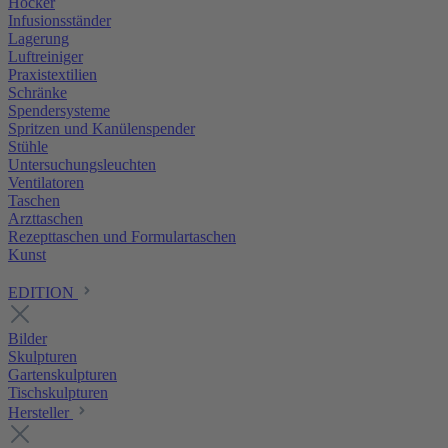
Hocker
Infusionsständer
Lagerung
Luftreiniger
Praxistextilien
Schränke
Spendersysteme
Spritzen und Kanülenspender
Stühle
Untersuchungsleuchten
Ventilatoren
Taschen
Arzttaschen
Rezepttaschen und Formulartaschen
Kunst
EDITION
Bilder
Skulpturen
Gartenskulpturen
Tischskulpturen
Hersteller