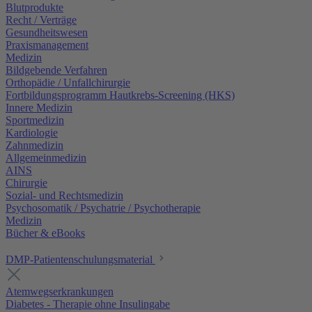
Blutprodukte
Recht / Verträge
Gesundheitswesen
Praxismanagement
Medizin
Bildgebende Verfahren
Orthopädie / Unfallchirurgie
Fortbildungsprogramm Hautkrebs-Screening (HKS)
Innere Medizin
Sportmedizin
Kardiologie
Zahnmedizin
Allgemeinmedizin
AINS
Chirurgie
Sozial- und Rechtsmedizin
Psychosomatik / Psychatrie / Psychotherapie
Medizin
Bücher & eBooks
DMP-Patientenschulungsmaterial
Atemwegserkrankungen
Diabetes - Therapie ohne Insulingabe