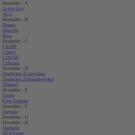
Hersteller - A
Active Key
ALU
Hersteller - B
Bisanz
bluechip
Boso
Hersteller - C
CEDIP
Cherry
COLOP
Cubusan
Hersteller - D
Deutscher Ärzteverlag
Deutscher Zahnärzteverlag
Dürasol
Hersteller - E
Epson
Erler-Zimmer
Hersteller - F
Fermata
Hersteller - G
Hersteller - H
Haeberle
HERZmed