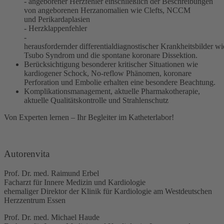
-
angeborener Herzfehler einschließlich der Beschreibungen
von angeborenen Herzanomalien wie
Clefts, NCCM
und
Perikardaplasien
- H
erzklappenfehler
-
herausfordernder
differentialdiagnostische
r
Krankheitsbilder
wi
Tsubo
Syndrom und die spontane koronare Dissektion.
Berücksichtigung besonderer k
ritische
r
Situationen wie
kardiogener Schock,
No-reflow
Phänomen, koronare
Perforation und Embolie erhalten eine besondere Beachtung.
Komplikationsmanagement, aktuelle Pharmakotherapie,
aktuelle Qualitätskontrolle und Strahlenschutz
Von Experten lernen – Ihr Begleiter im
Katheterlabor!
Autorenvita
Prof. Dr. med. Raimund Erbel
Facharzt für Innere Medizin und Kardiologie
ehemaliger Direktor der Klinik für Kardiologie am Westdeutschen
Herzzentrum Essen
Prof. Dr. med. Michael
Haude