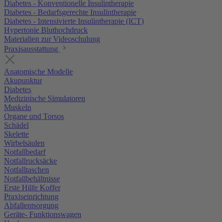
Diabetes - Konventionelle Insulintherapie
Diabetes - Bedarfsgerechte Insulintherapie
Diabetes - Intensivierte Insulintherapie (ICT)
Hypertonie Bluthochdruck
Materialien zur Videoschulung
Praxisausstattung
Anatomische Modelle
Akupunktur
Diabetes
Medizinische Simulatoren
Muskeln
Organe und Torsos
Schädel
Skelette
Wirbelsäulen
Notfallbedarf
Notfallrucksäcke
Notfalltaschen
Notfallbehältnisse
Erste Hilfe Koffer
Praxiseinrichtung
Abfallentsorgung
Geräte- Funktionswagen