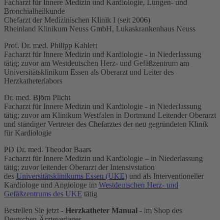
Facharzt
für
Innere Medizin und Kardiologie,
Lungen- und
Bronchialheilkunde
Chefarzt der
Medizinischen
Klinik I
(seit
2006)
Rheinland Klinikum Neuss GmbH,
Lukaskrankenhaus Neuss
Prof.
Dr. med. Philipp Kahlert
Facharzt für Innere Medizin und Kardiologie
-
in Niederlassung
tätig; zuvor am Westdeutschen Herz- und Gefäßzentrum am
Universitätsklinikum Essen als Oberarzt und Leiter des
Herzkatheterlabors
Dr. med. Björn Plicht
Facharzt für Innere Medizin und Kardiologie
-
in Niederlassung
tätig; zuvor
am Klinikum Westfalen in Dortmund Leitender Oberarzt
und ständiger Vertreter des Chefarztes der neu gegründeten Klinik
für Kardiologie
PD Dr. med. Theodor Baars
Facharzt für Innere Medizin und Kardiologie – in Niederlassung
tätig; zuvor leitender Oberarzt der Intensivstation
des
Universitätsklinikums Essen (UKE)
und als Interventioneller
Kardiologe und Angiologe im
Westdeutschen Herz- und
Gefäßzentrums des UKE
tätig
Bestellen Sie jetzt -
Herzkatheter Manual
- im Shop des
Deutschen Ärzteverlages.