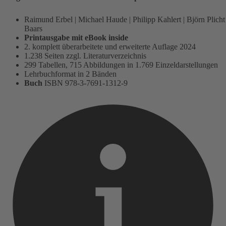
R
aimund
Erbel
|
M
ichael
Haude
|
P
hilipp
Kahlert
|
B
jörn
Plicht
Baars
Printausgabe mit eBook inside
2. komplett
ü
berarbeitete und erweiterte Auflage
2024
1.238
Seiten zzgl. Literaturverzeichnis
299 Tabellen, 715 Abbildungen in 1.769 Einzeldarstellungen
Lehrbuchformat in 2 Bänden
Buch
ISBN 978-3-7691-1312-9