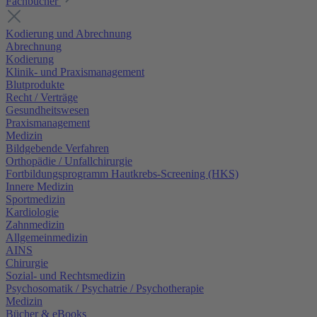
Fachbücher
Kodierung und Abrechnung
Abrechnung
Kodierung
Klinik- und Praxismanagement
Blutprodukte
Recht / Verträge
Gesundheitswesen
Praxismanagement
Medizin
Bildgebende Verfahren
Orthopädie / Unfallchirurgie
Fortbildungsprogramm Hautkrebs-Screening (HKS)
Innere Medizin
Sportmedizin
Kardiologie
Zahnmedizin
Allgemeinmedizin
AINS
Chirurgie
Sozial- und Rechtsmedizin
Psychosomatik / Psychatrie / Psychotherapie
Medizin
Bücher & eBooks