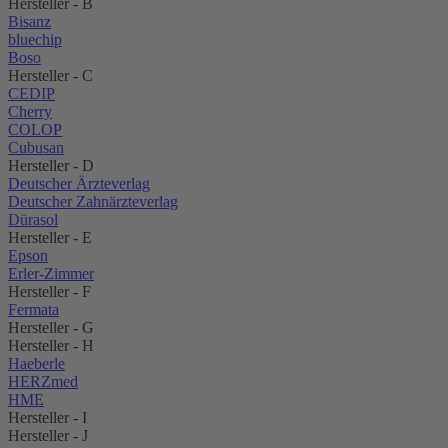
Hersteller - B
Bisanz
bluechip
Boso
Hersteller - C
CEDIP
Cherry
COLOP
Cubusan
Hersteller - D
Deutscher Ärzteverlag
Deutscher Zahnärzteverlag
Dürasol
Hersteller - E
Epson
Erler-Zimmer
Hersteller - F
Fermata
Hersteller - G
Hersteller - H
Haeberle
HERZmed
HME
Hersteller - I
Hersteller - J