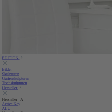
EDITION
Bilder
Skulpturen
Gartenskulpturen
Tischskulpturen
Hersteller
Hersteller - A
Active Key
ALU