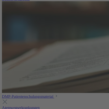
DMP-Patientenschulungsmaterial
Atemwegserkrankungen