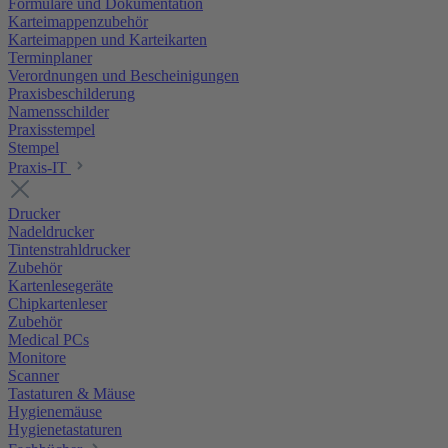
Formulare und Dokumentation
Karteimappenzubehör
Karteimappen und Karteikarten
Terminplaner
Verordnungen und Bescheinigungen
Praxisbeschilderung
Namensschilder
Praxisstempel
Stempel
Praxis-IT
Drucker
Nadeldrucker
Tintenstrahldrucker
Zubehör
Kartenlesegeräte
Chipkartenleser
Zubehör
Medical PCs
Monitore
Scanner
Tastaturen & Mäuse
Hygienemäuse
Hygienetastaturen