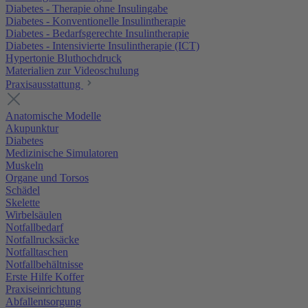
Diabetes - Therapie ohne Insulingabe
Diabetes - Konventionelle Insulintherapie
Diabetes - Bedarfsgerechte Insulintherapie
Diabetes - Intensivierte Insulintherapie (ICT)
Hypertonie Bluthochdruck
Materialien zur Videoschulung
Praxisausstattung
Anatomische Modelle
Akupunktur
Diabetes
Medizinische Simulatoren
Muskeln
Organe und Torsos
Schädel
Skelette
Wirbelsäulen
Notfallbedarf
Notfallrucksäcke
Notfalltaschen
Notfallbehältnisse
Erste Hilfe Koffer
Praxiseinrichtung
Abfallentsorgung