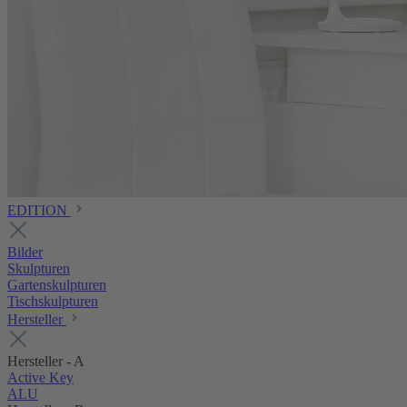
EDITION
Bilder
Skulpturen
Gartenskulpturen
Tischskulpturen
Hersteller
Hersteller - A
Active Key
ALU