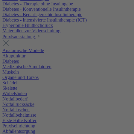
Diabetes - Therapie ohne Insulingabe
Diabetes - Konventionelle Insulintherapie
Diabetes - Bedarfsgerechte Insulintherapie
Diabetes - Intensivierte Insulintherapie (ICT)
Hypertonie Bluthochdruck
Materialien zur Videoschulung
Praxisausstattung
Anatomische Modelle
Akupunktur
Diabetes
Medizinische Simulatoren
Muskeln
Organe und Torsos
Schädel
Skelette
Wirbelsäulen
Notfallbedarf
Notfallrucksäcke
Notfalltaschen
Notfallbehältnisse
Erste Hilfe Koffer
Praxiseinrichtung
Abfallentsorgung