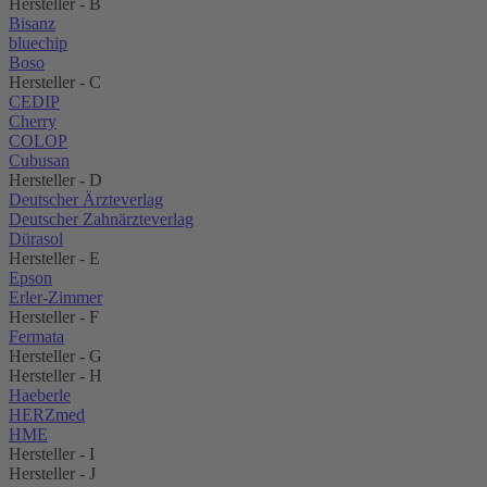
Hersteller - B
Bisanz
bluechip
Boso
Hersteller - C
CEDIP
Cherry
COLOP
Cubusan
Hersteller - D
Deutscher Ärzteverlag
Deutscher Zahnärzteverlag
Dürasol
Hersteller - E
Epson
Erler-Zimmer
Hersteller - F
Fermata
Hersteller - G
Hersteller - H
Haeberle
HERZmed
HME
Hersteller - I
Hersteller - J