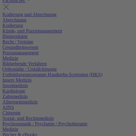
Fachbücher
Kodierung und Abrechnung
Abrechnung
Kodierung
Klinik- und Praxismanagement
Blutprodukte
Recht / Verträge
Gesundheitswesen
Praxismanagement
Medizin
Bildgebende Verfahren
Orthopädie / Unfallchirurgie
Fortbildungsprogramm Hautkrebs-Screening (HKS)
Innere Medizin
Sportmedizin
Kardiologie
Zahnmedizin
Allgemeinmedizin
AINS
Chirurgie
Sozial- und Rechtsmedizin
Psychosomatik / Psychatrie / Psychotherapie
Medizin
Bücher & eBooks