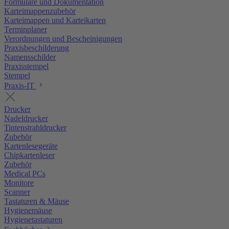
Formulare und Dokumentation
Karteimappenzubehör
Karteimappen und Karteikarten
Terminplaner
Verordnungen und Bescheinigungen
Praxisbeschilderung
Namensschilder
Praxisstempel
Stempel
Praxis-IT
Drucker
Nadeldrucker
Tintenstrahldrucker
Zubehör
Kartenlesegeräte
Chipkartenleser
Zubehör
Medical PCs
Monitore
Scanner
Tastaturen & Mäuse
Hygienemäuse
Hygienetastaturen