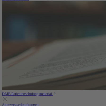
DMP-Patientenschulungsmaterial
Atemwegserkrankungen