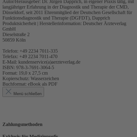
Autor/Herausgeber:
Dr. Jürgen Dapprich, in eigener Praxis tätig, mit
langjähriger Erfahrung in der Diagnostik und Therapie der CMD,
Düsseldorf, seit 2011 Ehrenmitglied der Deutschen Gesellschaft für
Funkti­onsdiagnostik und Therapie (DGFDT), Dapprich
Produktsicherheit | Herstellerinformation:
Deutscher Ärzteverlag
GmbH
Dieselstraße 2
50859 Köln
Telefon: +49 2234 7011-335
Telefax: +49 2234 7011-470
E-Mail: kundenservice(a)aerzteverlag.de
ISBN:
978-3-7691-3064-5
Format:
19,0 x 27,5 cm
Kopierschutz:
Wasserzeichen
Buchformat:
eBook als PDF
Menü schließen
Zahlungsmethoden
Exklusiv für Medizinprofis