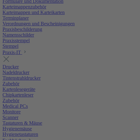
Formulare und Dokumentation
Karteimappenzubehör
Karteimappen und Karteikarten
Terminplaner
Verordnungen und Bescheinigungen
Praxisbeschilderung
Namensschilder
Praxisstempel
Stempel
Praxis-IT
Drucker
Nadeldrucker
Tintenstrahldrucker
Zubehör
Kartenlesegeräte
Chipkartenleser
Zubehör
Medical PCs
Monitore
Scanner
Tastaturen & Mäuse
Hygienemäuse
Hygienetastaturen