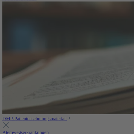
DMP-Patientenschulungsmaterial
Atemwegserkrankungen