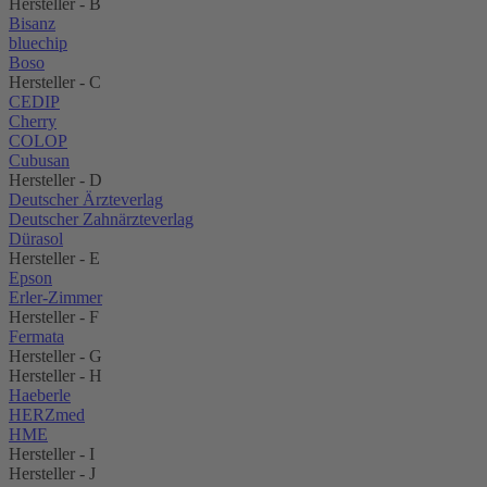
Hersteller - B
Bisanz
bluechip
Boso
Hersteller - C
CEDIP
Cherry
COLOP
Cubusan
Hersteller - D
Deutscher Ärzteverlag
Deutscher Zahnärzteverlag
Dürasol
Hersteller - E
Epson
Erler-Zimmer
Hersteller - F
Fermata
Hersteller - G
Hersteller - H
Haeberle
HERZmed
HME
Hersteller - I
Hersteller - J