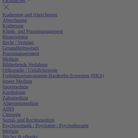
Fachbücher
Kodierung und Abrechnung
Abrechnung
Kodierung
Klinik- und Praxismanagement
Blutprodukte
Recht / Verträge
Gesundheitswesen
Praxismanagement
Medizin
Bildgebende Verfahren
Orthopädie / Unfallchirurgie
Fortbildungsprogramm Hautkrebs-Screening (HKS)
Innere Medizin
Sportmedizin
Kardiologie
Zahnmedizin
Allgemeinmedizin
AINS
Chirurgie
Sozial- und Rechtsmedizin
Psychosomatik / Psychatrie / Psychotherapie
Medizin
Bücher & eBooks