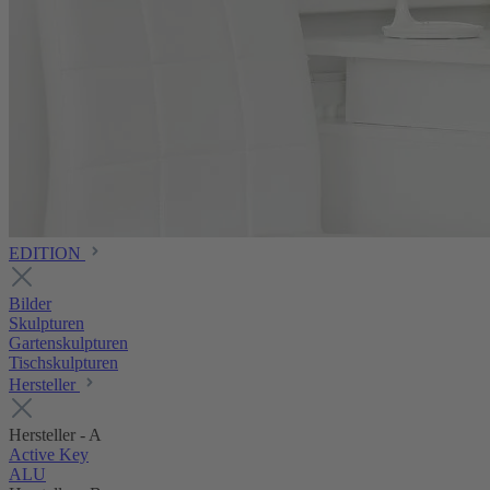
EDITION
Bilder
Skulpturen
Gartenskulpturen
Tischskulpturen
Hersteller
Hersteller - A
Active Key
ALU