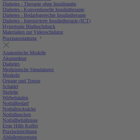
Diabetes - Therapie ohne Insulingabe
Diabetes - Konventionelle Insulintherapie
Diabetes - Bedarfsgerechte Insulintherapie
Diabetes - Intensivierte Insulintherapie (ICT)
Hypertonie Bluthochdruck
Materialien zur Videoschulung
Praxisausstattung
Anatomische Modelle
Akupunktur
Diabetes
Medizinische Simulatoren
Muskeln
Organe und Torsos
Schädel
Skelette
Wirbelsäulen
Notfallbedarf
Notfallrucksäcke
Notfalltaschen
Notfallbehältnisse
Erste Hilfe Koffer
Praxiseinrichtung
Abfallentsorgung