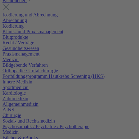
Fachbücher
Kodierung und Abrechnung
Abrechnung
Kodierung
Klinik- und Praxismanagement
Blutprodukte
Recht / Verträge
Gesundheitswesen
Praxismanagement
Medizin
Bildgebende Verfahren
Orthopädie / Unfallchirurgie
Fortbildungsprogramm Hautkrebs-Screening (HKS)
Innere Medizin
Sportmedizin
Kardiologie
Zahnmedizin
Allgemeinmedizin
AINS
Chirurgie
Sozial- und Rechtsmedizin
Psychosomatik / Psychatrie / Psychotherapie
Medizin
Bücher & eBooks