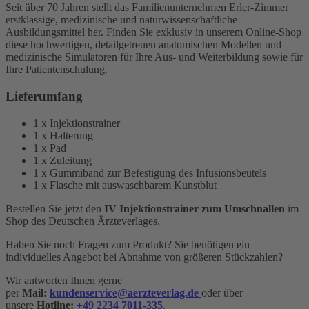
Seit über 70 Jahren stellt das Familienunternehmen Erler-Zimmer
erstklassige, medizinische und naturwissenschaftliche
Ausbildungsmittel her. Finden Sie exklusiv in unserem Online-Shop
diese hochwertigen, detailgetreuen anatomischen Modellen und
medizinische Simulatoren für Ihre Aus- und Weiterbildung sowie für
Ihre Patientenschulung.
Lieferumfang
1 x Injektionstrainer
1 x Halterung
1 x Pad
1 x Zuleitung
1 x Gummiband zur Befestigung des Infusionsbeutels
1 x Flasche mit auswaschbarem Kunstblut
Bestellen Sie jetzt den
IV Injektionstrainer zum Umschnallen
im
Shop des Deutschen Ärzteverlages.
Haben Sie noch Fragen zum Produkt? Sie benötigen ein
individuelles Angebot bei Abnahme von größeren Stückzahlen?
Wir antworten Ihnen gerne
per
Mail:
kundenservice@aerzteverlag.de
oder über
unsere
Hotline:
+49 2234 7011-335
.