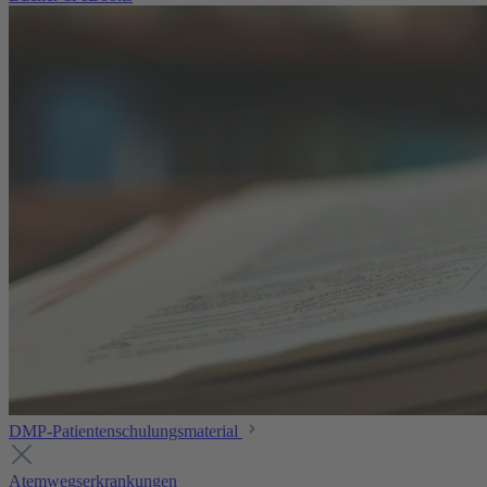
DMP-Patientenschulungsmaterial
Atemwegserkrankungen