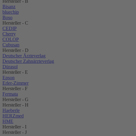
Hersteller - B
Bisanz
bluechip
Boso
Hersteller - C
CEDIP
Cherry
COLOP
Cubusan
Hersteller - D
Deutscher Ärzteverlag
Deutscher Zahnärzteverlag
Dürasol
Hersteller - E
Epson
Erler-Zimmer
Hersteller - F
Fermata
Hersteller - G
Hersteller - H
Haeberle
HERZmed
HME
Hersteller - I
Hersteller - J