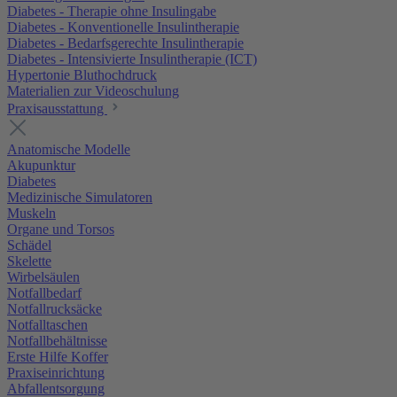
Diabetes - Therapie ohne Insulingabe
Diabetes - Konventionelle Insulintherapie
Diabetes - Bedarfsgerechte Insulintherapie
Diabetes - Intensivierte Insulintherapie (ICT)
Hypertonie Bluthochdruck
Materialien zur Videoschulung
Praxisausstattung
Anatomische Modelle
Akupunktur
Diabetes
Medizinische Simulatoren
Muskeln
Organe und Torsos
Schädel
Skelette
Wirbelsäulen
Notfallbedarf
Notfallrucksäcke
Notfalltaschen
Notfallbehältnisse
Erste Hilfe Koffer
Praxiseinrichtung
Abfallentsorgung