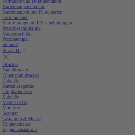
Formulare und Dokumentation
Karteimappenzubehör
Karteimappen und Karteikarten
Terminplaner
Verordnungen und Bescheinigungen
Praxisbeschilderung
Namensschilder
Praxisstempel
Stempel
Praxis-IT
Drucker
Nadeldrucker
Tintenstrahldrucker
Zubehör
Kartenlesegeräte
Chipkartenleser
Zubehör
Medical PCs
Monitore
Scanner
Tastaturen & Mäuse
Hygienemäuse
Hygienetastaturen