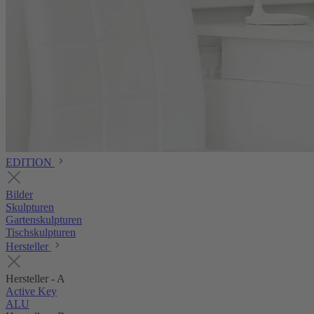
EDITION
Bilder
Skulpturen
Gartenskulpturen
Tischskulpturen
Hersteller
Hersteller - A
Active Key
ALU