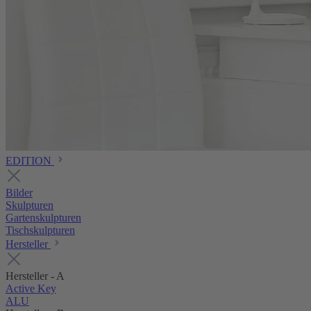
EDITION
Bilder
Skulpturen
Gartenskulpturen
Tischskulpturen
Hersteller
Hersteller - A
Active Key
ALU