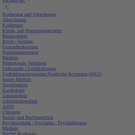
Fachbücher
Kodierung und Abrechnung
Abrechnung
Kodierung
Klinik- und Praxismanagement
Blutprodukte
Recht / Verträge
Gesundheitswesen
Praxismanagement
Medizin
Bildgebende Verfahren
Orthopädie / Unfallchirurgie
Fortbildungsprogramm Hautkrebs-Screening (HKS)
Innere Medizin
Sportmedizin
Kardiologie
Zahnmedizin
Allgemeinmedizin
AINS
Chirurgie
Sozial- und Rechtsmedizin
Psychosomatik / Psychatrie / Psychotherapie
Medizin
Bücher & eBooks