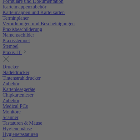
Formulare und Dokumentation
Karteimappenzubehör
Karteimappen und Karteikarten
Terminplaner
Verordnungen und Bescheinigungen
Praxisbeschilderung
Namensschilder
Praxisstempel
Stempel
Praxis-IT
Drucker
Nadeldrucker
Tintenstrahldrucker
Zubehör
Kartenlesegeräte
Chipkartenleser
Zubehör
Medical PCs
Monitore
Scanner
Tastaturen & Mäuse
Hygienemäuse
Hygienetastaturen