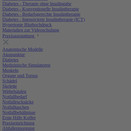
Diabetes - Therapie ohne Insulingabe
Diabetes - Konventionelle Insulintherapie
Diabetes - Bedarfsgerechte Insulintherapie
Diabetes - Intensivierte Insulintherapie (ICT)
Hypertonie Bluthochdruck
Materialien zur Videoschulung
Praxisausstattung
Anatomische Modelle
Akupunktur
Diabetes
Medizinische Simulatoren
Muskeln
Organe und Torsos
Schädel
Skelette
Wirbelsäulen
Notfallbedarf
Notfallrucksäcke
Notfalltaschen
Notfallbehältnisse
Erste Hilfe Koffer
Praxiseinrichtung
Abfallentsorgung