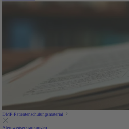
DMP-Patientenschulungsmaterial
Atemwegserkrankungen