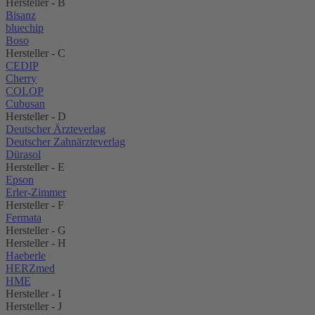
Hersteller - B
Bisanz
bluechip
Boso
Hersteller - C
CEDIP
Cherry
COLOP
Cubusan
Hersteller - D
Deutscher Ärzteverlag
Deutscher Zahnärzteverlag
Dürasol
Hersteller - E
Epson
Erler-Zimmer
Hersteller - F
Fermata
Hersteller - G
Hersteller - H
Haeberle
HERZmed
HME
Hersteller - I
Hersteller - J