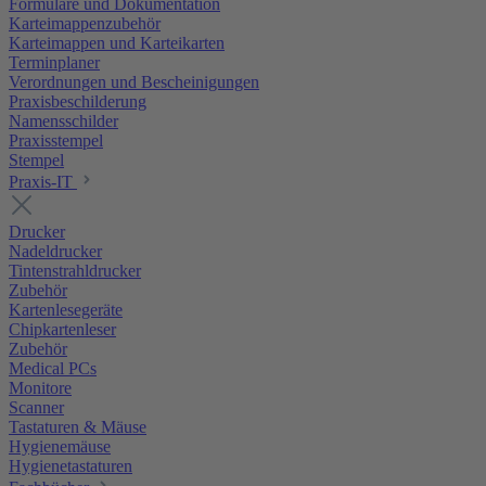
Formulare und Dokumentation
Karteimappenzubehör
Karteimappen und Karteikarten
Terminplaner
Verordnungen und Bescheinigungen
Praxisbeschilderung
Namensschilder
Praxisstempel
Stempel
Praxis-IT
Drucker
Nadeldrucker
Tintenstrahldrucker
Zubehör
Kartenlesegeräte
Chipkartenleser
Zubehör
Medical PCs
Monitore
Scanner
Tastaturen & Mäuse
Hygienemäuse
Hygienetastaturen