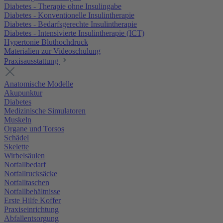
Diabetes - Therapie ohne Insulingabe
Diabetes - Konventionelle Insulintherapie
Diabetes - Bedarfsgerechte Insulintherapie
Diabetes - Intensivierte Insulintherapie (ICT)
Hypertonie Bluthochdruck
Materialien zur Videoschulung
Praxisausstattung
Anatomische Modelle
Akupunktur
Diabetes
Medizinische Simulatoren
Muskeln
Organe und Torsos
Schädel
Skelette
Wirbelsäulen
Notfallbedarf
Notfallrucksäcke
Notfalltaschen
Notfallbehältnisse
Erste Hilfe Koffer
Praxiseinrichtung
Abfallentsorgung