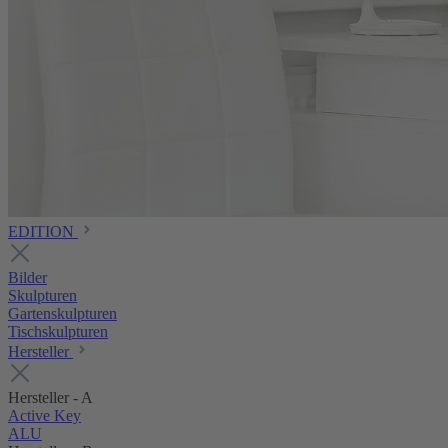
EDITION
Bilder
Skulpturen
Gartenskulpturen
Tischskulpturen
Hersteller
Hersteller - A
Active Key
ALU