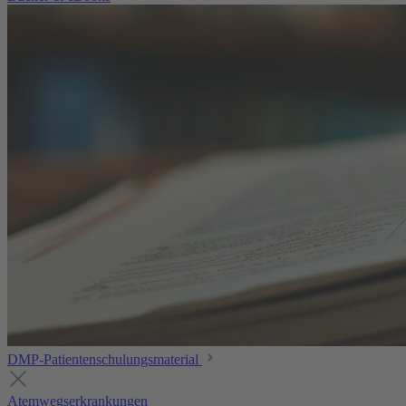
DMP-Patientenschulungsmaterial
Atemwegserkrankungen