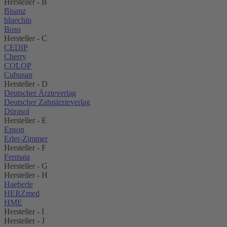
Hersteller - B
Bisanz
bluechip
Boso
Hersteller - C
CEDIP
Cherry
COLOP
Cubusan
Hersteller - D
Deutscher Ärzteverlag
Deutscher Zahnärzteverlag
Dürasol
Hersteller - E
Epson
Erler-Zimmer
Hersteller - F
Fermata
Hersteller - G
Hersteller - H
Haeberle
HERZmed
HME
Hersteller - I
Hersteller - J