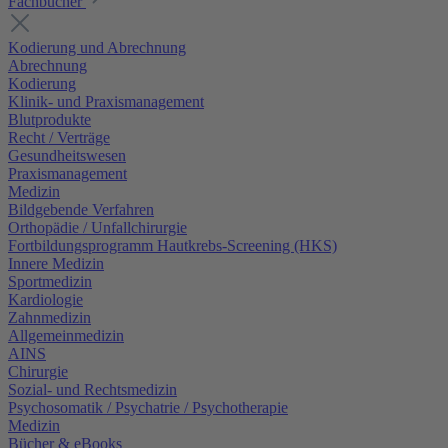
Fachbücher
Kodierung und Abrechnung
Abrechnung
Kodierung
Klinik- und Praxismanagement
Blutprodukte
Recht / Verträge
Gesundheitswesen
Praxismanagement
Medizin
Bildgebende Verfahren
Orthopädie / Unfallchirurgie
Fortbildungsprogramm Hautkrebs-Screening (HKS)
Innere Medizin
Sportmedizin
Kardiologie
Zahnmedizin
Allgemeinmedizin
AINS
Chirurgie
Sozial- und Rechtsmedizin
Psychosomatik / Psychatrie / Psychotherapie
Medizin
Bücher & eBooks