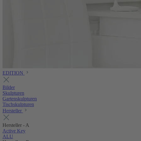
EDITION
Bilder
Skulpturen
Gartenskulpturen
Tischskulpturen
Hersteller
Hersteller - A
Active Key
ALU