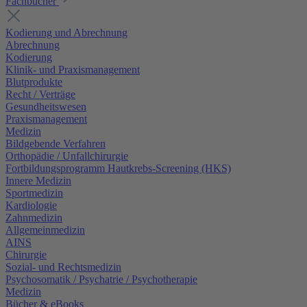
Fachbücher
Kodierung und Abrechnung
Abrechnung
Kodierung
Klinik- und Praxismanagement
Blutprodukte
Recht / Verträge
Gesundheitswesen
Praxismanagement
Medizin
Bildgebende Verfahren
Orthopädie / Unfallchirurgie
Fortbildungsprogramm Hautkrebs-Screening (HKS)
Innere Medizin
Sportmedizin
Kardiologie
Zahnmedizin
Allgemeinmedizin
AINS
Chirurgie
Sozial- und Rechtsmedizin
Psychosomatik / Psychatrie / Psychotherapie
Medizin
Bücher & eBooks