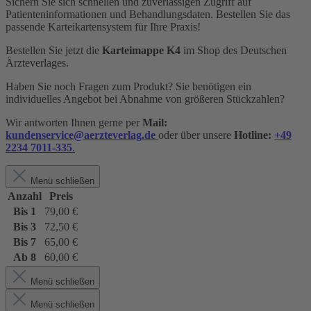
Sichern Sie sich schnellen und zuverlässigen Zugriff auf
Patienteninformationen und Behandlungsdaten. Bestellen Sie das
passende Karteikartensystem für Ihre Praxis!
Bestellen Sie jetzt die
Karteimappe K4
im Shop des Deutschen
Ärzteverlages.
Haben Sie noch Fragen zum Produkt? Sie benötigen ein
individuelles Angebot bei Abnahme von größeren Stückzahlen?
Wir antworten Ihnen gerne per
Mail:
kundenservice@aerzteverlag.de
oder über unsere
Hotline:
+49
2234 7011-335
.
Menü schließen
Anzahl
Preis
Bis
1
79,00 €
Bis
3
72,50 €
Bis
7
65,00 €
Ab
8
60,00 €
Menü schließen
Menü schließen