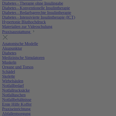
Diabetes - Therapie ohne Insulingabe
Diabetes - Konventionelle Insulintherapie
Diabetes - Bedarfsgerechte Insulintherapie
Diabetes - Intensivierte Insulintherapie (ICT)
Hypertonie Bluthochdruck
Materialien zur Videoschulung
Praxisausstattung
Anatomische Modelle
Akupunktur
Diabetes
Medizinische Simulatoren
Muskeln
Organe und Torsos
Schädel
Skelette
Wirbelsäulen
Notfallbedarf
Notfallrucksäcke
Notfalltaschen
Notfallbehältnisse
Erste Hilfe Koffer
Praxiseinrichtung
Abfallentsorgung