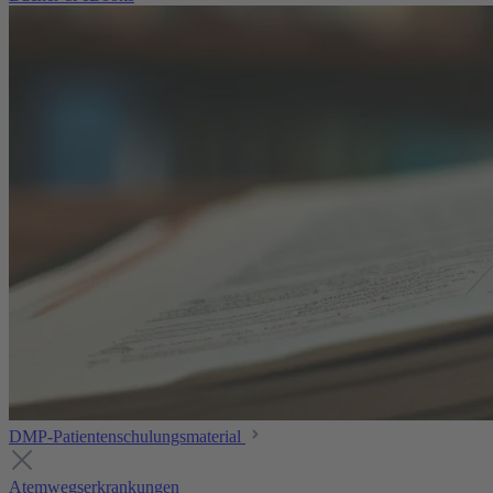
DMP-Patientenschulungsmaterial
Atemwegserkrankungen