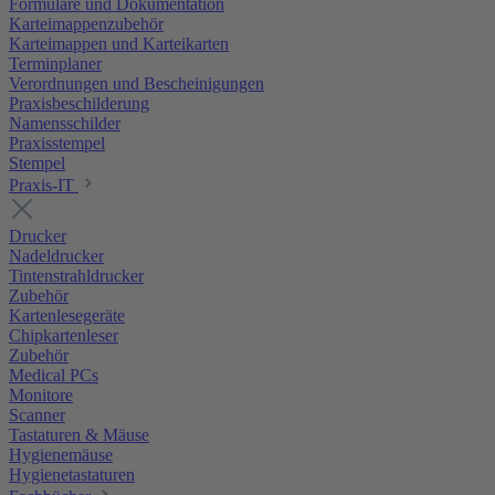
Formulare und Dokumentation
Karteimappenzubehör
Karteimappen und Karteikarten
Terminplaner
Verordnungen und Bescheinigungen
Praxisbeschilderung
Namensschilder
Praxisstempel
Stempel
Praxis-IT
Drucker
Nadeldrucker
Tintenstrahldrucker
Zubehör
Kartenlesegeräte
Chipkartenleser
Zubehör
Medical PCs
Monitore
Scanner
Tastaturen & Mäuse
Hygienemäuse
Hygienetastaturen