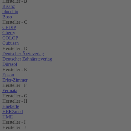
Hersteller - B
Bisanz
bluechip
Boso
Hersteller - C
CEDIP
Cherry
COLOP
Cubusan
Hersteller - D
Deutscher Ärzteverlag
Deutscher Zahnärzteverlag
Dürasol
Hersteller - E
Epson
Erler-Zimmer
Hersteller - F
Fermata
Hersteller - G
Hersteller - H
Haeberle
HERZmed
HME
Hersteller - I
Hersteller - J