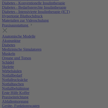
Diabetes - Konventionelle Insulintherapie
Diabetes - Bedarfsgerechte Insulintherapie
Diabetes - Intensivierte Insulintherapie (ICT)
Hypertonie Bluthochdruck
Materialien zur Videoschulung
Praxisausstattung
Anatomische Modelle
Akupunktur
Diabetes
Medizinische Simulatoren
Muskeln
Organe und Torsos
Schädel
Skelette
Wirbelsäulen
Notfallbedarf
Notfallrucksäcke
Notfalltaschen
Notfallbehältnisse
Erste Hilfe Koffer
Praxiseinrichtung
Abfallentsorgung
Geräte- Funktionswagen