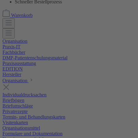
Schneller Bestellprozess
Warenkorb
Organisation
Praxis-IT
Fachbücher
DMP-Patientenschulungsmaterial
Praxisausstattung
EDITION
Hersteller
Organisation
Individualdrucksachen
Briefbögen
Briefumschläge
Privatrezepte
Termin- und Behandlungskarten
Visitenkarten
Organisationsmittel
Formulare und Dokumentation