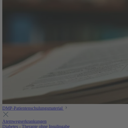
DMP-Patientenschulungsmaterial
Atemwegserkrankungen
Diabetes - Therapie ohne Insulingabe