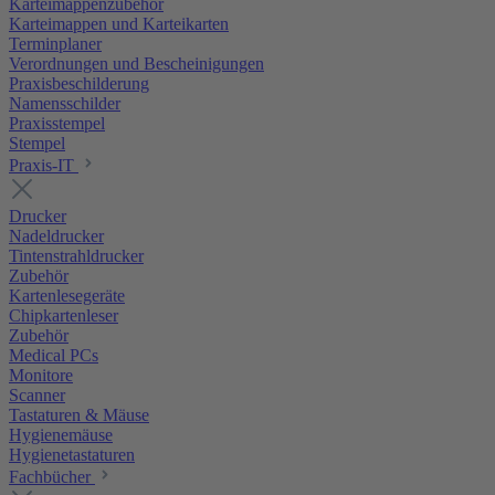
Karteimappenzubehör
Karteimappen und Karteikarten
Terminplaner
Verordnungen und Bescheinigungen
Praxisbeschilderung
Namensschilder
Praxisstempel
Stempel
Praxis-IT
Drucker
Nadeldrucker
Tintenstrahldrucker
Zubehör
Kartenlesegeräte
Chipkartenleser
Zubehör
Medical PCs
Monitore
Scanner
Tastaturen & Mäuse
Hygienemäuse
Hygienetastaturen
Fachbücher