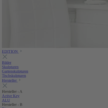
EDITION
Bilder
Skulpturen
Gartenskulpturen
Tischskulpturen
Hersteller
Hersteller - A
Active Key
ALU
Hersteller - B