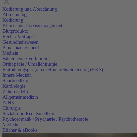
Kodierung und Abrechnung
Abrechnung
Kodierung
Klinik- und Praxismanagement
Blutprodukte
Recht / Verträge
Gesundheitswesen
Praxismanagement
Medizin
Bildgebende Verfahren
Orthopädie / Unfallchirurgie
Fortbildungsprogramm Hautkrebs-Screening (HKS)
Innere Medizin
Sportmedizin
Kardiologie
Zahnmedizin
Allgemeinmedizin
AINS
Chirurgie
Sozial- und Rechtsmedizin
Psychosomatik / Psychatrie / Psychotherapie
Medizin
Bücher & eBooks