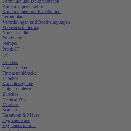
Formulare und Dokumentation
Karteimappenzubehör
Karteimappen und Karteikarten
Terminplaner
Verordnungen und Bescheinigungen
Praxisbeschilderung
Namensschilder
Praxisstempel
Stempel
Praxis-IT
Drucker
Nadeldrucker
Tintenstrahldrucker
Zubehör
Kartenlesegeräte
Chipkartenleser
Zubehör
Medical PCs
Monitore
Scanner
Tastaturen & Mäuse
Hygienemäuse
Hygienetastaturen