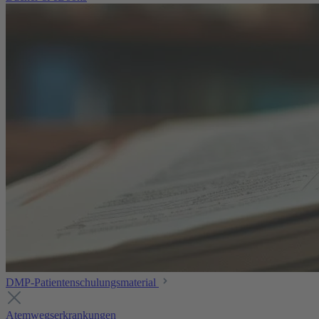
DMP-Patientenschulungsmaterial
Atemwegserkrankungen