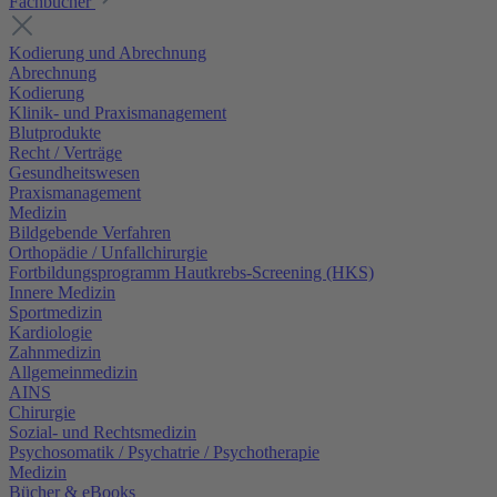
Fachbücher
Kodierung und Abrechnung
Abrechnung
Kodierung
Klinik- und Praxismanagement
Blutprodukte
Recht / Verträge
Gesundheitswesen
Praxismanagement
Medizin
Bildgebende Verfahren
Orthopädie / Unfallchirurgie
Fortbildungsprogramm Hautkrebs-Screening (HKS)
Innere Medizin
Sportmedizin
Kardiologie
Zahnmedizin
Allgemeinmedizin
AINS
Chirurgie
Sozial- und Rechtsmedizin
Psychosomatik / Psychatrie / Psychotherapie
Medizin
Bücher & eBooks