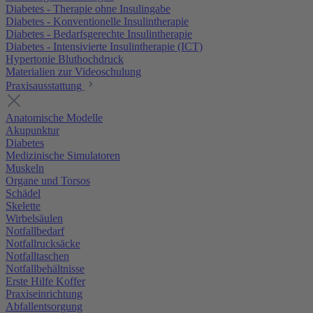
Diabetes - Therapie ohne Insulingabe
Diabetes - Konventionelle Insulintherapie
Diabetes - Bedarfsgerechte Insulintherapie
Diabetes - Intensivierte Insulintherapie (ICT)
Hypertonie Bluthochdruck
Materialien zur Videoschulung
Praxisausstattung
Anatomische Modelle
Akupunktur
Diabetes
Medizinische Simulatoren
Muskeln
Organe und Torsos
Schädel
Skelette
Wirbelsäulen
Notfallbedarf
Notfallrucksäcke
Notfalltaschen
Notfallbehältnisse
Erste Hilfe Koffer
Praxiseinrichtung
Abfallentsorgung