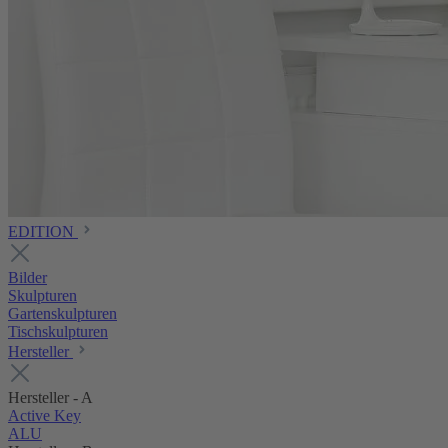
EDITION
Bilder
Skulpturen
Gartenskulpturen
Tischskulpturen
Hersteller
Hersteller - A
Active Key
ALU