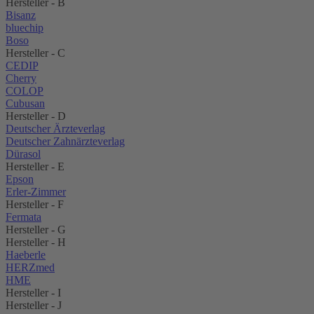
Hersteller - B
Bisanz
bluechip
Boso
Hersteller - C
CEDIP
Cherry
COLOP
Cubusan
Hersteller - D
Deutscher Ärzteverlag
Deutscher Zahnärzteverlag
Dürasol
Hersteller - E
Epson
Erler-Zimmer
Hersteller - F
Fermata
Hersteller - G
Hersteller - H
Haeberle
HERZmed
HME
Hersteller - I
Hersteller - J