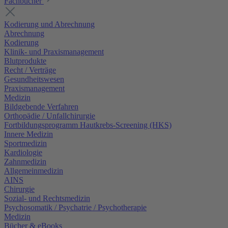
Fachbücher
Kodierung und Abrechnung
Abrechnung
Kodierung
Klinik- und Praxismanagement
Blutprodukte
Recht / Verträge
Gesundheitswesen
Praxismanagement
Medizin
Bildgebende Verfahren
Orthopädie / Unfallchirurgie
Fortbildungsprogramm Hautkrebs-Screening (HKS)
Innere Medizin
Sportmedizin
Kardiologie
Zahnmedizin
Allgemeinmedizin
AINS
Chirurgie
Sozial- und Rechtsmedizin
Psychosomatik / Psychatrie / Psychotherapie
Medizin
Bücher & eBooks