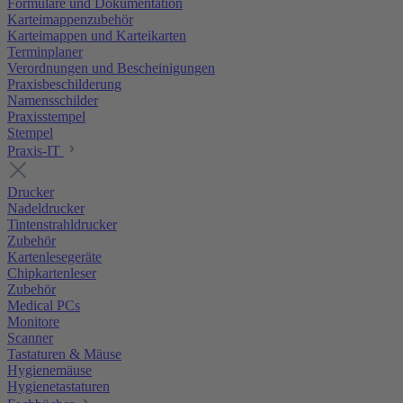
Formulare und Dokumentation
Karteimappenzubehör
Karteimappen und Karteikarten
Terminplaner
Verordnungen und Bescheinigungen
Praxisbeschilderung
Namensschilder
Praxisstempel
Stempel
Praxis-IT
Drucker
Nadeldrucker
Tintenstrahldrucker
Zubehör
Kartenlesegeräte
Chipkartenleser
Zubehör
Medical PCs
Monitore
Scanner
Tastaturen & Mäuse
Hygienemäuse
Hygienetastaturen