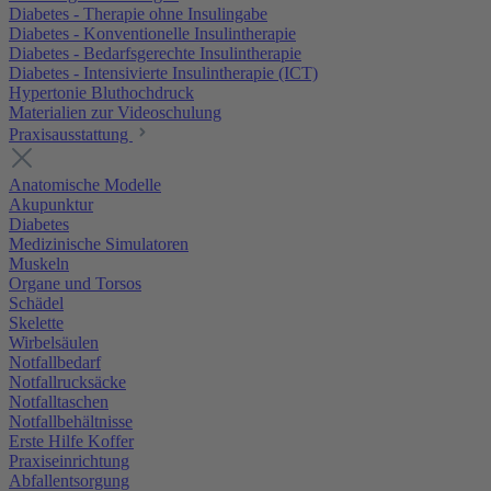
Diabetes - Therapie ohne Insulingabe
Diabetes - Konventionelle Insulintherapie
Diabetes - Bedarfsgerechte Insulintherapie
Diabetes - Intensivierte Insulintherapie (ICT)
Hypertonie Bluthochdruck
Materialien zur Videoschulung
Praxisausstattung
Anatomische Modelle
Akupunktur
Diabetes
Medizinische Simulatoren
Muskeln
Organe und Torsos
Schädel
Skelette
Wirbelsäulen
Notfallbedarf
Notfallrucksäcke
Notfalltaschen
Notfallbehältnisse
Erste Hilfe Koffer
Praxiseinrichtung
Abfallentsorgung