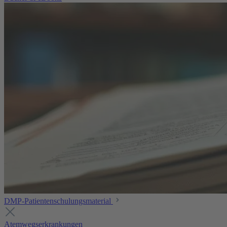
DMP-Patientenschulungsmaterial
Atemwegserkrankungen