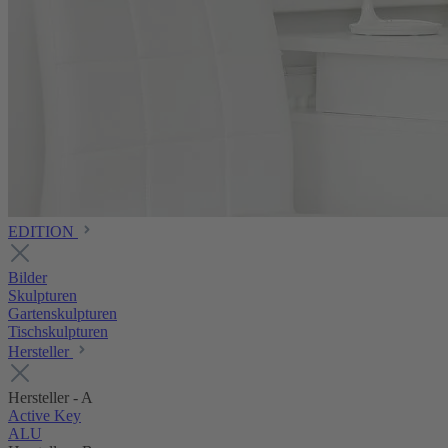
EDITION
Bilder
Skulpturen
Gartenskulpturen
Tischskulpturen
Hersteller
Hersteller - A
Active Key
ALU