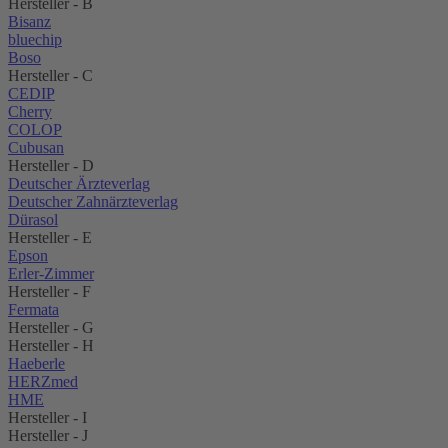
Hersteller - B
Bisanz
bluechip
Boso
Hersteller - C
CEDIP
Cherry
COLOP
Cubusan
Hersteller - D
Deutscher Ärzteverlag
Deutscher Zahnärzteverlag
Dürasol
Hersteller - E
Epson
Erler-Zimmer
Hersteller - F
Fermata
Hersteller - G
Hersteller - H
Haeberle
HERZmed
HME
Hersteller - I
Hersteller - J