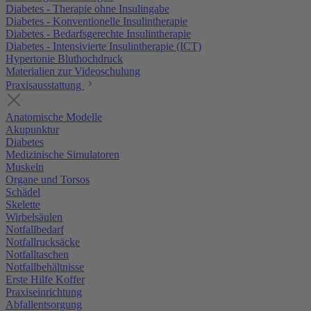
Diabetes - Therapie ohne Insulingabe
Diabetes - Konventionelle Insulintherapie
Diabetes - Bedarfsgerechte Insulintherapie
Diabetes - Intensivierte Insulintherapie (ICT)
Hypertonie Bluthochdruck
Materialien zur Videoschulung
Praxisausstattung
Anatomische Modelle
Akupunktur
Diabetes
Medizinische Simulatoren
Muskeln
Organe und Torsos
Schädel
Skelette
Wirbelsäulen
Notfallbedarf
Notfallrucksäcke
Notfalltaschen
Notfallbehältnisse
Erste Hilfe Koffer
Praxiseinrichtung
Abfallentsorgung