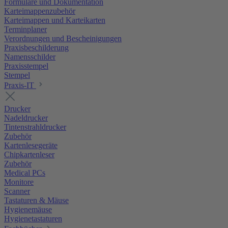
Formulare und Dokumentation
Karteimappenzubehör
Karteimappen und Karteikarten
Terminplaner
Verordnungen und Bescheinigungen
Praxisbeschilderung
Namensschilder
Praxisstempel
Stempel
Praxis-IT
Drucker
Nadeldrucker
Tintenstrahldrucker
Zubehör
Kartenlesegeräte
Chipkartenleser
Zubehör
Medical PCs
Monitore
Scanner
Tastaturen & Mäuse
Hygienemäuse
Hygienetastaturen