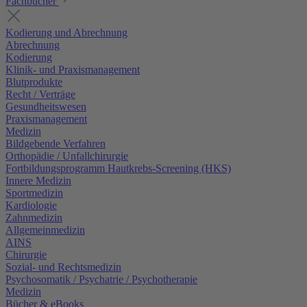
Fachbücher
Kodierung und Abrechnung
Abrechnung
Kodierung
Klinik- und Praxismanagement
Blutprodukte
Recht / Verträge
Gesundheitswesen
Praxismanagement
Medizin
Bildgebende Verfahren
Orthopädie / Unfallchirurgie
Fortbildungsprogramm Hautkrebs-Screening (HKS)
Innere Medizin
Sportmedizin
Kardiologie
Zahnmedizin
Allgemeinmedizin
AINS
Chirurgie
Sozial- und Rechtsmedizin
Psychosomatik / Psychatrie / Psychotherapie
Medizin
Bücher & eBooks