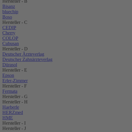
Hersteller - B
Bisanz
bluechip
Boso
Hersteller - C
CEDIP
Cherry
COLOP
Cubusan
Hersteller - D
Deutscher Ärzteverlag
Deutscher Zahnärzteverlag
Dürasol
Hersteller - E
Epson
Erler-Zimmer
Hersteller - F
Fermata
Hersteller - G
Hersteller - H
Haeberle
HERZmed
HME
Hersteller - I
Hersteller - J