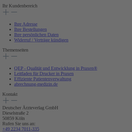
Ihr Kundenbereich
Ihre Adresse
Ihre Bestellungen
Ihre persönlichen Daten
Widerruf / Verträge kündigen
Themenseiten
QEP - Qualität und Entwicklung in Praxen®
Leitfaden für Drucker in Praxen
Effiziente Patientenverwaltung
abrechnung-medizin.de
Kontakt
Deutscher Ärzteverlag GmbH
Dieselstraße 2
50859 Köln
Rufen Sie uns an:
+49 2234 7011-335