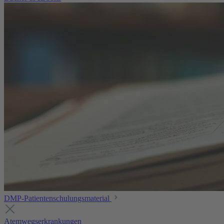
DMP-Patientenschulungsmaterial
Atemwegserkrankungen