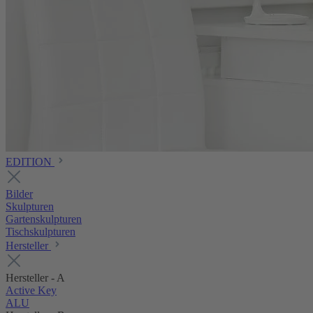
EDITION
Bilder
Skulpturen
Gartenskulpturen
Tischskulpturen
Hersteller
Hersteller - A
Active Key
ALU