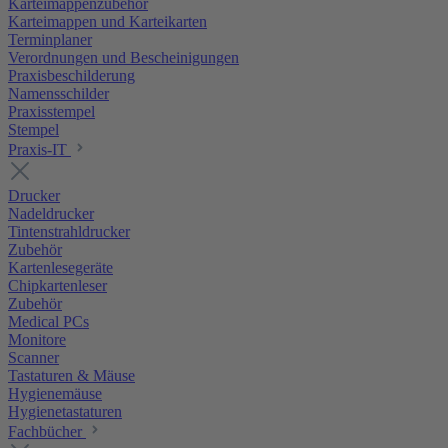
Karteimappenzubehör
Karteimappen und Karteikarten
Terminplaner
Verordnungen und Bescheinigungen
Praxisbeschilderung
Namensschilder
Praxisstempel
Stempel
Praxis-IT
Drucker
Nadeldrucker
Tintenstrahldrucker
Zubehör
Kartenlesegeräte
Chipkartenleser
Zubehör
Medical PCs
Monitore
Scanner
Tastaturen & Mäuse
Hygienemäuse
Hygienetastaturen
Fachbücher