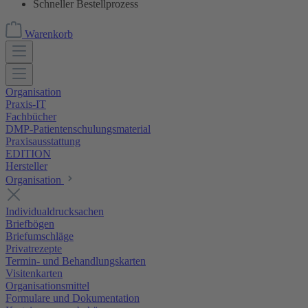
Schneller Bestellprozess
Warenkorb
Organisation
Praxis-IT
Fachbücher
DMP-Patientenschulungsmaterial
Praxisausstattung
EDITION
Hersteller
Organisation
Individualdrucksachen
Briefbögen
Briefumschläge
Privatrezepte
Termin- und Behandlungskarten
Visitenkarten
Organisationsmittel
Formulare und Dokumentation