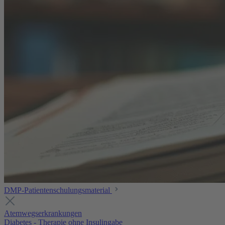
DMP-Patientenschulungsmaterial
Atemwegserkrankungen
Diabetes - Therapie ohne Insulingabe