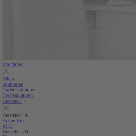
EDITION
Bilder
Skulpturen
Gartenskulpturen
Tischskulpturen
Hersteller
Hersteller - A
Active Key
ALU
Hersteller - B