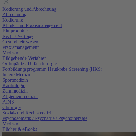
Kodierung und Abrechnung
Abrechnung
Kodierung
Klinik- und Praxismanagement
Blutprodukte
Recht / Verträge
Gesundheitswesen
Praxismanagement
Medizin
Bildgebende Verfahren
Orthopädie / Unfallchirurgie
Fortbildungsprogramm Hautkrebs-Screening (HKS)
Innere Medizin
Sportmedizin
Kardiologie
Zahnmedizin
Allgemeinmedizin
AINS
Chirurgie
Sozial- und Rechtsmedizin
Psychosomatik / Psychatrie / Psychotherapie
Medizin
Bücher & eBooks