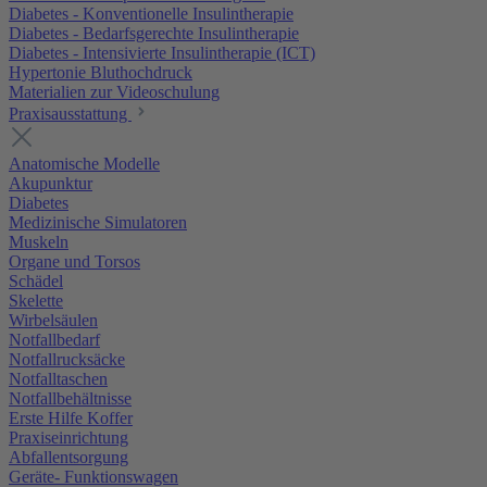
Diabetes - Konventionelle Insulintherapie
Diabetes - Bedarfsgerechte Insulintherapie
Diabetes - Intensivierte Insulintherapie (ICT)
Hypertonie Bluthochdruck
Materialien zur Videoschulung
Praxisausstattung
Anatomische Modelle
Akupunktur
Diabetes
Medizinische Simulatoren
Muskeln
Organe und Torsos
Schädel
Skelette
Wirbelsäulen
Notfallbedarf
Notfallrucksäcke
Notfalltaschen
Notfallbehältnisse
Erste Hilfe Koffer
Praxiseinrichtung
Abfallentsorgung
Geräte- Funktionswagen