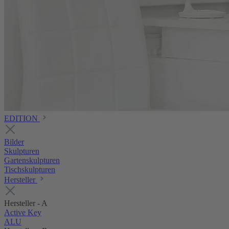
EDITION
Bilder
Skulpturen
Gartenskulpturen
Tischskulpturen
Hersteller
Hersteller - A
Active Key
ALU