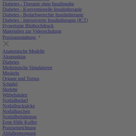
Diabetes - Therapie ohne Insulingabe
Diabetes - Konventionelle Insulintherapie
Diabetes - Bedarfsgerechte Insulintherapie
Diabetes - Intensivierte Insulintherapie (ICT)
Hypertonie Bluthochdruck
Materialien zur Videoschulung
Praxisausstattung
Anatomische Modelle
Akupunktur
Diabetes
Medizinische Simulatoren
Muskeln
Organe und Torsos
Schädel
Skelette
Wirbelsäulen
Notfallbedarf
Notfallrucksäcke
Notfalltaschen
Notfallbehältnisse
Erste Hilfe Koffer
Praxiseinrichtung
Abfallentsorgung