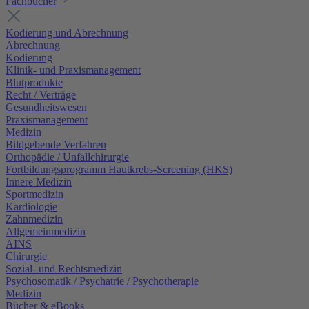
Fachbücher
Kodierung und Abrechnung
Abrechnung
Kodierung
Klinik- und Praxismanagement
Blutprodukte
Recht / Verträge
Gesundheitswesen
Praxismanagement
Medizin
Bildgebende Verfahren
Orthopädie / Unfallchirurgie
Fortbildungsprogramm Hautkrebs-Screening (HKS)
Innere Medizin
Sportmedizin
Kardiologie
Zahnmedizin
Allgemeinmedizin
AINS
Chirurgie
Sozial- und Rechtsmedizin
Psychosomatik / Psychatrie / Psychotherapie
Medizin
Bücher & eBooks