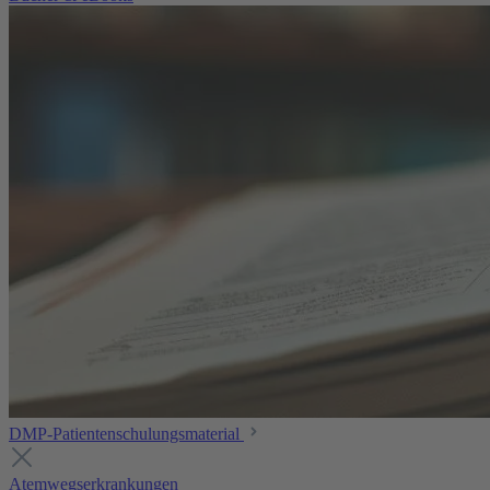
DMP-Patientenschulungsmaterial
Atemwegserkrankungen