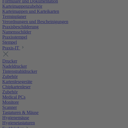
Formulare und Dokumentation
Karteimappenzubehör
Karteimappen und Karteikarten
Terminplaner
Verordnungen und Bescheinigungen
Praxisbeschilderung
Namensschilder
Praxisstempel
Stempel
Praxis-IT
Drucker
Nadeldrucker
Tintenstrahldrucker
Zubehör
Kartenlesegeräte
Chipkartenleser
Zubehör
Medical PCs
Monitore
Scanner
Tastaturen & Mäuse
Hygienemäuse
Hygienetastaturen