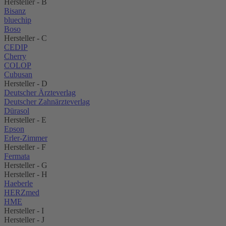
Hersteller - B
Bisanz
bluechip
Boso
Hersteller - C
CEDIP
Cherry
COLOP
Cubusan
Hersteller - D
Deutscher Ärzteverlag
Deutscher Zahnärzteverlag
Dürasol
Hersteller - E
Epson
Erler-Zimmer
Hersteller - F
Fermata
Hersteller - G
Hersteller - H
Haeberle
HERZmed
HME
Hersteller - I
Hersteller - J