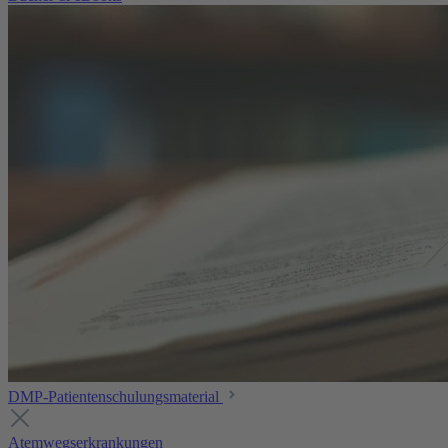
DMP-Patientenschulungsmaterial
Atemwegserkrankungen