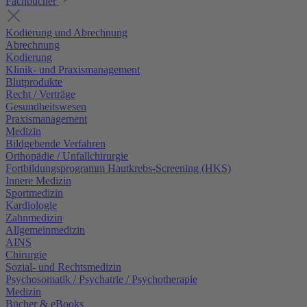
Fachbücher
Kodierung und Abrechnung
Abrechnung
Kodierung
Klinik- und Praxismanagement
Blutprodukte
Recht / Verträge
Gesundheitswesen
Praxismanagement
Medizin
Bildgebende Verfahren
Orthopädie / Unfallchirurgie
Fortbildungsprogramm Hautkrebs-Screening (HKS)
Innere Medizin
Sportmedizin
Kardiologie
Zahnmedizin
Allgemeinmedizin
AINS
Chirurgie
Sozial- und Rechtsmedizin
Psychosomatik / Psychatrie / Psychotherapie
Medizin
Bücher & eBooks