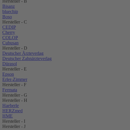
Hersteller - B
Bisanz
bluechip
Boso
Hersteller - C
CEDIP
Cherry
COLOP
Cubusan
Hersteller - D
Deutscher Ärzteverlag
Deutscher Zahnärzteverlag
Dürasol
Hersteller - E
Epson
Erler-Zimmer
Hersteller - F
Fermata
Hersteller - G
Hersteller - H
Haeberle
HERZmed
HME
Hersteller - I
Hersteller - J