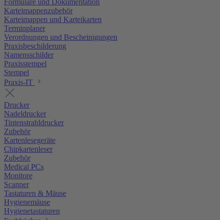
Formulare und Dokumentation
Karteimappenzubehör
Karteimappen und Karteikarten
Terminplaner
Verordnungen und Bescheinigungen
Praxisbeschilderung
Namensschilder
Praxisstempel
Stempel
Praxis-IT
Drucker
Nadeldrucker
Tintenstrahldrucker
Zubehör
Kartenlesegeräte
Chipkartenleser
Zubehör
Medical PCs
Monitore
Scanner
Tastaturen & Mäuse
Hygienemäuse
Hygienetastaturen