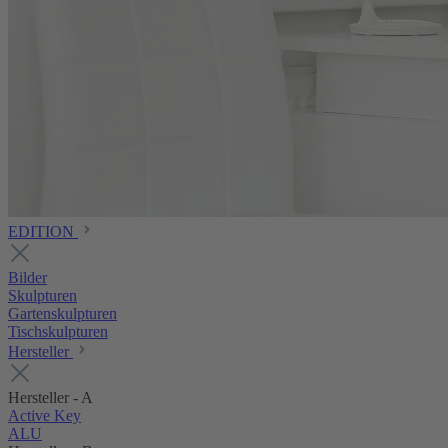
EDITION
Bilder
Skulpturen
Gartenskulpturen
Tischskulpturen
Hersteller
Hersteller - A
Active Key
ALU