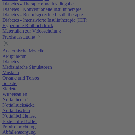
Diabetes - Therapie ohne Insulingabe
Diabetes - Konventionelle Insulintherapie
Diabetes - Bedarfsgerechte Insulintherapie
Diabetes - Intensivierte Insulintherapie (ICT)
Hypertonie Bluthochdruck
Materialien zur Videoschulung
Praxisausstattung
Anatomische Modelle
Akupunktur
Diabetes
Medizinische Simulatoren
Muskeln
Organe und Torsos
Schädel
Skelette
Wirbelsäulen
Notfallbedarf
Notfallrucksäcke
Notfalltaschen
Notfallbehältnisse
Erste Hilfe Koffer
Praxiseinrichtung
Abfallentsorgung