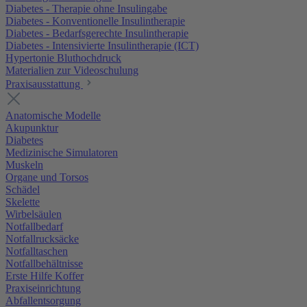
Diabetes - Therapie ohne Insulingabe
Diabetes - Konventionelle Insulintherapie
Diabetes - Bedarfsgerechte Insulintherapie
Diabetes - Intensivierte Insulintherapie (ICT)
Hypertonie Bluthochdruck
Materialien zur Videoschulung
Praxisausstattung
Anatomische Modelle
Akupunktur
Diabetes
Medizinische Simulatoren
Muskeln
Organe und Torsos
Schädel
Skelette
Wirbelsäulen
Notfallbedarf
Notfallrucksäcke
Notfalltaschen
Notfallbehältnisse
Erste Hilfe Koffer
Praxiseinrichtung
Abfallentsorgung