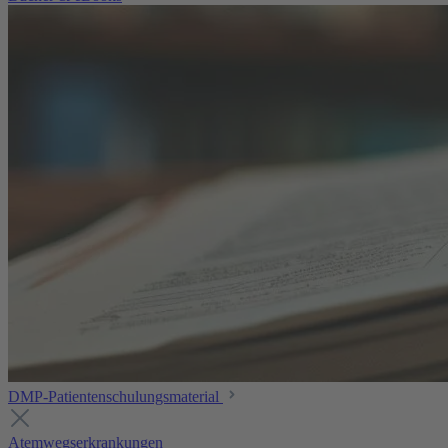
DMP-Patientenschulungsmaterial
Atemwegserkrankungen