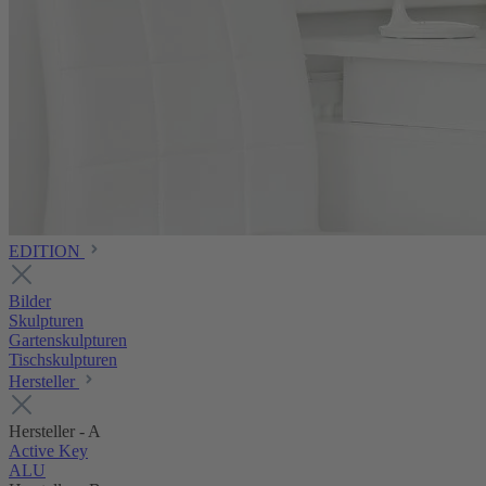
EDITION
Bilder
Skulpturen
Gartenskulpturen
Tischskulpturen
Hersteller
Hersteller - A
Active Key
ALU