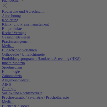
Fachbücher
Kodierung und Abrechnung
Abrechnung
Kodierung
Klinik- und Praxismanagement
Blutprodukte
Recht / Verträge
Gesundheitswesen
Praxismanagement
Medizin
Bildgebende Verfahren
Orthopädie / Unfallchirurgie
Fortbildungsprogramm Hautkrebs-Screening (HKS)
Innere Medizin
Sportmedizin
Kardiologie
Zahnmedizin
Allgemeinmedizin
AINS
Chirurgie
Sozial- und Rechtsmedizin
Psychosomatik / Psychatrie / Psychotherapie
Medizin
Bücher & eBooks