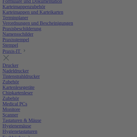
Formulare und Dokumentation
Karteimappenzubehör
Karteimappen und Karteikarten
Terminplaner
Verordnungen und Bescheinigungen
Praxisbeschilderung
Namensschilder
Praxisstempel
Stempel
Praxis-IT
Drucker
Nadeldrucker
Tintenstrahldrucker
Zubehör
Kartenlesegeräte
Chipkartenleser
Zubehör
Medical PCs
Monitore
Scanner
Tastaturen & Mäuse
Hygienemäuse
Hygienetastaturen