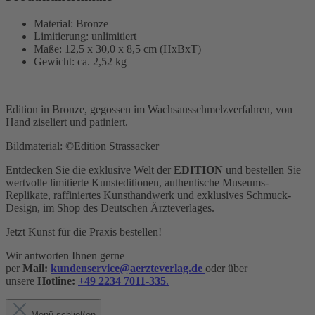
Material: Bronze
Limitierung: unlimitiert
Maße: 12,5 x 30,0 x 8,5 cm (HxBxT)
Gewicht: ca. 2,52 kg
Edition in Bronze, gegossen im Wachsausschmelzverfahren, von
Hand ziseliert und patiniert.
Bildmaterial: ©Edition Strassacker
Entdecken Sie die exklusive Welt der
EDITION
und bestellen Sie
wertvolle limitierte Kunsteditionen, authentische Museums-
Replikate, raffiniertes Kunsthandwerk und exklusives Schmuck-
Design,
im Shop des Deutschen Ärzteverlages.
Jetzt Kunst für die Praxis bestellen!
Wir antworten Ihnen gerne
per
Mail:
kundenservice@aerzteverlag.de
oder über
unsere
Hotline:
+49 2234 7011-335
.
Menü schließen