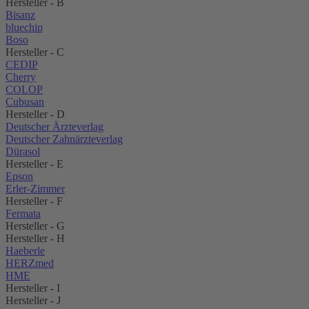
Hersteller - B
Bisanz
bluechip
Boso
Hersteller - C
CEDIP
Cherry
COLOP
Cubusan
Hersteller - D
Deutscher Ärzteverlag
Deutscher Zahnärzteverlag
Dürasol
Hersteller - E
Epson
Erler-Zimmer
Hersteller - F
Fermata
Hersteller - G
Hersteller - H
Haeberle
HERZmed
HME
Hersteller - I
Hersteller - J