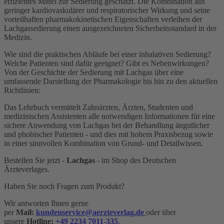
effizientes Mittel zur Sedierung geschätzt. Die Kombination aus
geringer kardiovaskulärer und respiratorischer Wirkung und seine
vorteilhaften pharmakokinetischen Eigenschaften verleihen der
Lachgassedierung einen ausgezeichneten Sicherheitsstandard in der
Medizin.
Wie sind die praktischen Abläufe bei einer inhalativen Sedierung?
Welche Patienten sind dafür geeignet? Gibt es Nebenwirkungen?
Von der Geschichte der Sedierung mit Lachgas über eine
umfassende Darstellung der Pharmakologie bis hin zu den aktuellen
Richtlinien:
Das Lehrbuch vermittelt Zahnärzten, Ärzten, Studenten und
medizinischen Assistenten alle notwendigen Informationen für eine
sichere Anwendung von Lachgas bei der Behandlung ängstlicher
und phobischer Patienten - und dies mit hohem Praxisbezug sowie
in einer sinnvollen Kombination von Grund- und Detailwissen.
Bestellen Sie jetzt -
Lachgas
- im Shop des Deutschen
Ärzteverlages.
Haben Sie noch Fragen zum Produkt?
Wir antworten Ihnen gerne
per
Mail:
kundenservice@aerzteverlag.de
oder über
unsere
Hotline:
+49 2234 7011-335
.