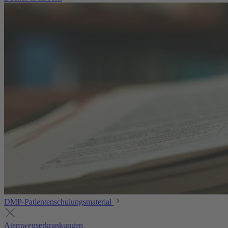
DMP-Patientenschulungsmaterial
Atemwegserkrankungen