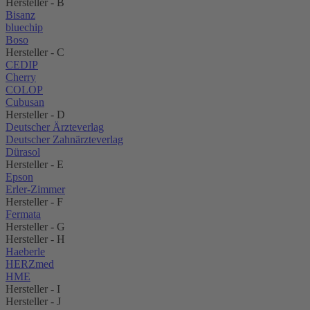
Hersteller - B
Bisanz
bluechip
Boso
Hersteller - C
CEDIP
Cherry
COLOP
Cubusan
Hersteller - D
Deutscher Ärzteverlag
Deutscher Zahnärzteverlag
Dürasol
Hersteller - E
Epson
Erler-Zimmer
Hersteller - F
Fermata
Hersteller - G
Hersteller - H
Haeberle
HERZmed
HME
Hersteller - I
Hersteller - J