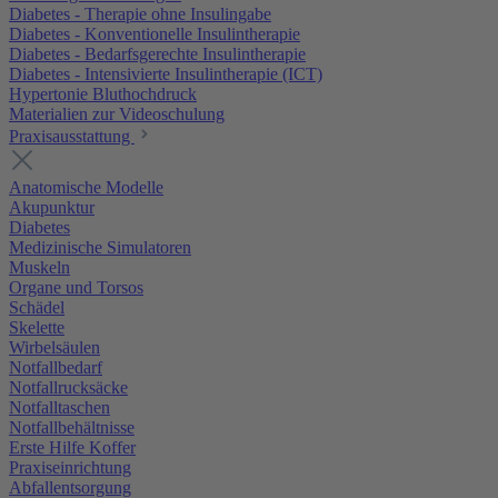
Diabetes - Therapie ohne Insulingabe
Diabetes - Konventionelle Insulintherapie
Diabetes - Bedarfsgerechte Insulintherapie
Diabetes - Intensivierte Insulintherapie (ICT)
Hypertonie Bluthochdruck
Materialien zur Videoschulung
Praxisausstattung
Anatomische Modelle
Akupunktur
Diabetes
Medizinische Simulatoren
Muskeln
Organe und Torsos
Schädel
Skelette
Wirbelsäulen
Notfallbedarf
Notfallrucksäcke
Notfalltaschen
Notfallbehältnisse
Erste Hilfe Koffer
Praxiseinrichtung
Abfallentsorgung