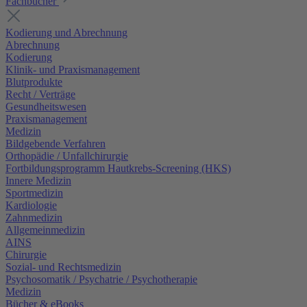
Fachbücher
Kodierung und Abrechnung
Abrechnung
Kodierung
Klinik- und Praxismanagement
Blutprodukte
Recht / Verträge
Gesundheitswesen
Praxismanagement
Medizin
Bildgebende Verfahren
Orthopädie / Unfallchirurgie
Fortbildungsprogramm Hautkrebs-Screening (HKS)
Innere Medizin
Sportmedizin
Kardiologie
Zahnmedizin
Allgemeinmedizin
AINS
Chirurgie
Sozial- und Rechtsmedizin
Psychosomatik / Psychatrie / Psychotherapie
Medizin
Bücher & eBooks