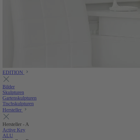
EDITION
Bilder
Skulpturen
Gartenskulpturen
Tischskulpturen
Hersteller
Hersteller - A
Active Key
ALU