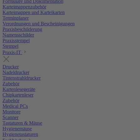
Formulare und Dokumentation
Karteimappenzubehör
Karteimappen und Karteikarten
Terminplaner
Verordnungen und Bescheinigungen
Praxisbeschilderung
Namensschilder
Praxisstempel
Stempel
Praxis-IT
Drucker
Nadeldrucker
Tintenstrahldrucker
Zubehör
Kartenlesegeräte
Chipkartenleser
Zubehör
Medical PCs
Monitore
Scanner
Tastaturen & Mäuse
Hygienemäuse
Hygienetastaturen