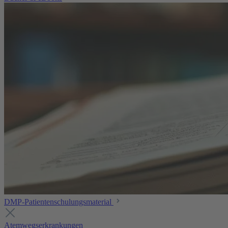
DMP-Patientenschulungsmaterial
Atemwegserkrankungen