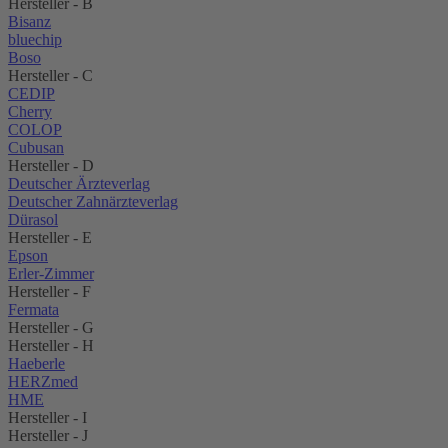
Hersteller - B
Bisanz
bluechip
Boso
Hersteller - C
CEDIP
Cherry
COLOP
Cubusan
Hersteller - D
Deutscher Ärzteverlag
Deutscher Zahnärzteverlag
Dürasol
Hersteller - E
Epson
Erler-Zimmer
Hersteller - F
Fermata
Hersteller - G
Hersteller - H
Haeberle
HERZmed
HME
Hersteller - I
Hersteller - J