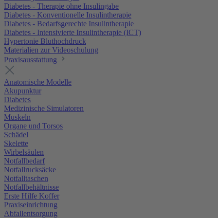
Diabetes - Therapie ohne Insulingabe
Diabetes - Konventionelle Insulintherapie
Diabetes - Bedarfsgerechte Insulintherapie
Diabetes - Intensivierte Insulintherapie (ICT)
Hypertonie Bluthochdruck
Materialien zur Videoschulung
Praxisausstattung
Anatomische Modelle
Akupunktur
Diabetes
Medizinische Simulatoren
Muskeln
Organe und Torsos
Schädel
Skelette
Wirbelsäulen
Notfallbedarf
Notfallrucksäcke
Notfalltaschen
Notfallbehältnisse
Erste Hilfe Koffer
Praxiseinrichtung
Abfallentsorgung