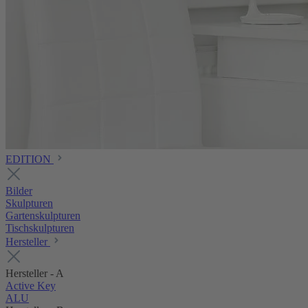
EDITION
Bilder
Skulpturen
Gartenskulpturen
Tischskulpturen
Hersteller
Hersteller - A
Active Key
ALU