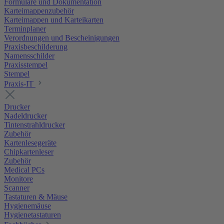
Formulare und Dokumentation
Karteimappenzubehör
Karteimappen und Karteikarten
Terminplaner
Verordnungen und Bescheinigungen
Praxisbeschilderung
Namensschilder
Praxisstempel
Stempel
Praxis-IT
Drucker
Nadeldrucker
Tintenstrahldrucker
Zubehör
Kartenlesegeräte
Chipkartenleser
Zubehör
Medical PCs
Monitore
Scanner
Tastaturen & Mäuse
Hygienemäuse
Hygienetastaturen