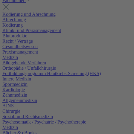
Fachbücher
Kodierung und Abrechnung
Abrechnung
Kodierung
Klinik- und Praxismanagement
Blutprodukte
Recht / Verträge
Gesundheitswesen
Praxismanagement
Medizin
Bildgebende Verfahren
Orthopädie / Unfallchirurgie
Fortbildungsprogramm Hautkrebs-Screening (HKS)
Innere Medizin
Sportmedizin
Kardiologie
Zahnmedizin
Allgemeinmedizin
AINS
Chirurgie
Sozial- und Rechtsmedizin
Psychosomatik / Psychatrie / Psychotherapie
Medizin
Bücher & eBooks