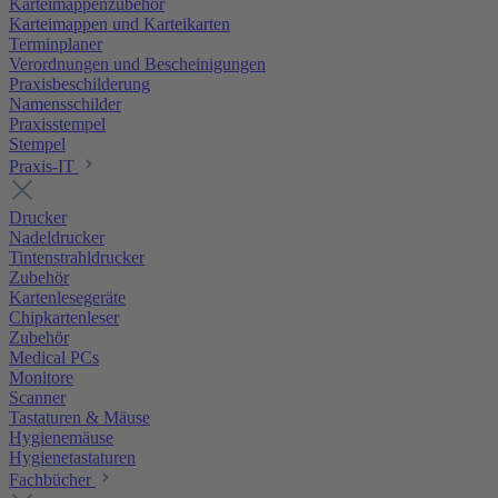
Karteimappenzubehör
Karteimappen und Karteikarten
Terminplaner
Verordnungen und Bescheinigungen
Praxisbeschilderung
Namensschilder
Praxisstempel
Stempel
Praxis-IT
Drucker
Nadeldrucker
Tintenstrahldrucker
Zubehör
Kartenlesegeräte
Chipkartenleser
Zubehör
Medical PCs
Monitore
Scanner
Tastaturen & Mäuse
Hygienemäuse
Hygienetastaturen
Fachbücher