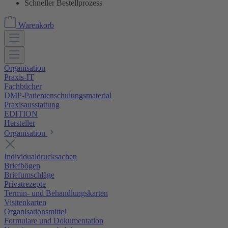
Schneller Bestellprozess
Warenkorb
Organisation
Praxis-IT
Fachbücher
DMP-Patientenschulungsmaterial
Praxisausstattung
EDITION
Hersteller
Organisation
Individualdrucksachen
Briefbögen
Briefumschläge
Privatrezepte
Termin- und Behandlungskarten
Visitenkarten
Organisationsmittel
Formulare und Dokumentation