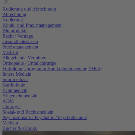
Kodierung und Abrechnung
Abrechnung
Kodierung
Klinik- und Praxismanagement
Blutprodukte
Recht / Verträge
Gesundheitswesen
Praxismanagement
Medizin
Bildgebende Verfahren
Orthopädie / Unfallchirurgie
Fortbildungsprogramm Hautkrebs-Screening (HKS)
Innere Medizin
Sportmedizin
Kardiologie
Zahnmedizin
Allgemeinmedizin
AINS
Chirurgie
Sozial- und Rechtsmedizin
Psychosomatik / Psychatrie / Psychotherapie
Medizin
Bücher & eBooks