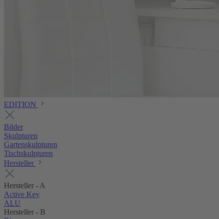
EDITION
Bilder
Skulpturen
Gartenskulpturen
Tischskulpturen
Hersteller
Hersteller - A
Active Key
ALU
Hersteller - B