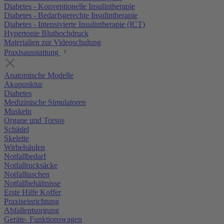
Diabetes - Konventionelle Insulintherapie
Diabetes - Bedarfsgerechte Insulintherapie
Diabetes - Intensivierte Insulintherapie (ICT)
Hypertonie Bluthochdruck
Materialien zur Videoschulung
Praxisausstattung
Anatomische Modelle
Akupunktur
Diabetes
Medizinische Simulatoren
Muskeln
Organe und Torsos
Schädel
Skelette
Wirbelsäulen
Notfallbedarf
Notfallrucksäcke
Notfalltaschen
Notfallbehältnisse
Erste Hilfe Koffer
Praxiseinrichtung
Abfallentsorgung
Geräte- Funktionswagen