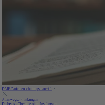
DMP-Patientenschulungsmaterial
Atemwegserkrankungen
Diabetes - Therapie ohne Insulingabe