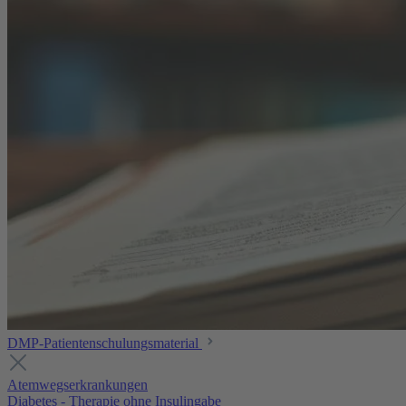
DMP-Patientenschulungsmaterial
Atemwegserkrankungen
Diabetes - Therapie ohne Insulingabe