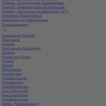
Diabetes - Konventionelle Insulintherapie
Diabetes - Bedarfsgerechte Insulintherapie
Diabetes - Intensivierte Insulintherapie (ICT)
Hypertonie Bluthochdruck
Materialien zur Videoschulung
Praxisausstattung
Anatomische Modelle
Akupunktur
Diabetes
Medizinische Simulatoren
Muskeln
Organe und Torsos
Schädel
Skelette
Wirbelsäulen
Notfallbedarf
Notfallrucksäcke
Notfalltaschen
Notfallbehältnisse
Erste Hilfe Koffer
Praxiseinrichtung
Abfallentsorgung
Geräte- Funktionswagen