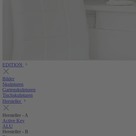
EDITION
Bilder
Skulpturen
Gartenskulpturen
Tischskulpturen
Hersteller
Hersteller - A
Active Key
ALU
Hersteller - B