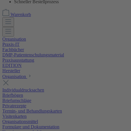
Schneller Bestellprozess
Warenkorb
Organisation
Praxis-IT
Fachbücher
DMP-Patientenschulungsmaterial
Praxisausstattung
EDITION
Hersteller
Organisation
Individualdrucksachen
Briefbögen
Briefumschläge
Privatrezepte
Termin- und Behandlungskarten
Visitenkarten
Organisationsmittel
Formulare und Dokumentation