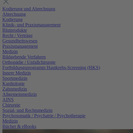
Kodierung und Abrechnung
Abrechnung
Kodierung
Klinik- und Praxismanagement
Blutprodukte
Recht / Verträge
Gesundheitswesen
Praxismanagement
Medizin
Bildgebende Verfahren
Orthopädie / Unfallchirurgie
Fortbildungsprogramm Hautkrebs-Screening (HKS)
Innere Medizin
Sportmedizin
Kardiologie
Zahnmedizin
Allgemeinmedizin
AINS
Chirurgie
Sozial- und Rechtsmedizin
Psychosomatik / Psychatrie / Psychotherapie
Medizin
Bücher & eBooks