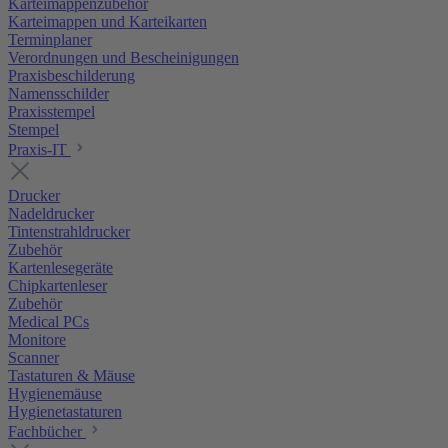
Karteimappenzubehör
Karteimappen und Karteikarten
Terminplaner
Verordnungen und Bescheinigungen
Praxisbeschilderung
Namensschilder
Praxisstempel
Stempel
Praxis-IT
Drucker
Nadeldrucker
Tintenstrahldrucker
Zubehör
Kartenlesegeräte
Chipkartenleser
Zubehör
Medical PCs
Monitore
Scanner
Tastaturen & Mäuse
Hygienemäuse
Hygienetastaturen
Fachbücher